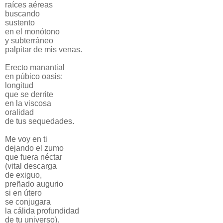
raíces aéreas
buscando
sustento
en el monótono
y subterráneo
palpitar de mis venas.
Erecto manantial
en púbico oasis:
longitud
que se derrite
en la viscosa
oralidad
de tus sequedades.
Me voy en ti
dejando el zumo
que fuera néctar
(vital descarga
de exiguo,
preñado augurio
si en útero
se conjugara
la cálida profundidad
de tu universo).