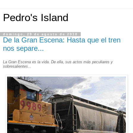
Pedro's Island
domingo, 29 de agosto de 2010
De la Gran Escena: Hasta que el tren
nos separe...
La Gran Escena es la vida. De ella, sus actos más peculiares y
sobresalientes...