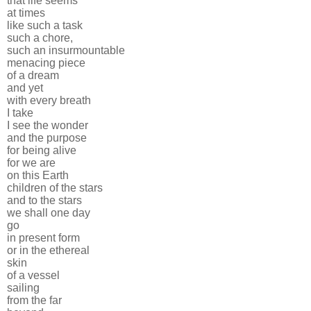
that life seems
at times
like such a task
such a chore,
such an insurmountable
menacing piece
of a dream
and yet
with every breath
I take
I see the wonder
and the purpose
for being alive
for we are
on this Earth
children of the stars
and to the stars
we shall one day
go
in present form
or in the ethereal
skin
of a vessel
sailing
from the far