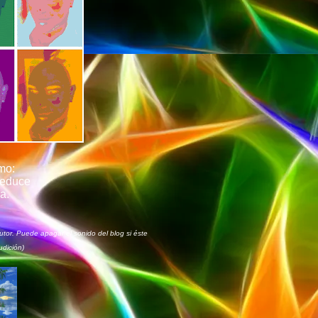
mo:
seduce
a.
tor. Puede apagar el sonido del blog si éste
udición)