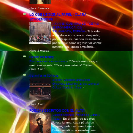
Hace 7 meses
LO QUE LE DIJE AL PAPEL - CLARA
SCHOENBORN
XXVIII ENCUENTRO DE POETAS
IBEROAMERICANOS -
SALAMANCA, ESPAÑA
-
Si la vida,
a mis doce años, era un despertar,
poco después, cuando descubrí la
poesía, fue como regresar al vientre
materno: un líquido amniótico...
Hace 8 meses
Desde mi noray
Esa pena retorna sin cesar
-
*"Desde entonces, a
una hora incierta, * *esa pena retorna" * Prim...
Hace 1 año
t u m i a m i b l o g
Broken Melodies and Deep
Grooves: Listening at the Limits of
Cuban Music in Miami
-
Hace 1 año
POEMAS ESCRITOS CON EL ALMA
Latidos Eternos (Versos de Luna y
Plata)
-
En el jardín de tus ojos,
florece la luna, cada pétalo un
suspiro, cada rayo una fortuna.
Entre destellos de estrellas, mis