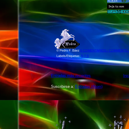
©
Pedro F. Báez
0 COMENTARIOS / COMMENTS...
Labels/Etiquetas:
5-7-5
Entradas más recientes
Ini
Suscribirse a:
Entradas (Atom)