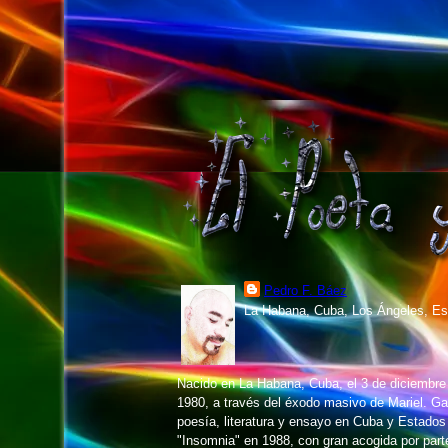
Pedro F. Báez
La Habana, Cuba, Los Ángeles, Es
Nacido en La Habana, Cuba, el 3 de diciembr
1980, a través del éxodo masivo de Mariel. 
poesía, literatura y ensayo en Cuba y Estados
"Insomnia" en 1988, con gran acogida por parte 