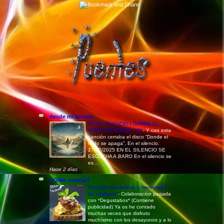
desde mi azotea
EN EL SILENCIO ( DONDE EL
RUIDO SE APAGA, 14)
-
Y con esta
canción cerraba el disco “Donde el
ruido se apaga”, En el silencio.
27/07/2025 EN EL SILENCIO SE
ESCUCHA A.BARO En el silencio se
es...
Hace 2 días
¡¡Oído cocina!!
Revuelto con beicon y mermelada
de calabaza
-
Colaboración pagada
con *Degustabox* (Contiene
publicidad) Ya os he contado
muchas veces que disfruto
muchísimo con los desayunos y a lo