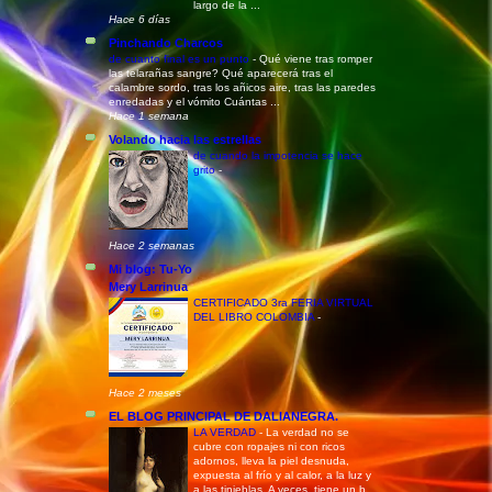
largo de la ...
Hace 6 días
Pinchando Charcos
de cuanto final es un punto
-
Qué viene tras romper
las telarañas sangre? Qué aparecerá tras el
calambre sordo, tras los añicos aire, tras las paredes
enredadas y el vómito Cuántas ...
Hace 1 semana
Volando hacia las estrellas
de cuando la impotencia se hace
grito
-
Hace 2 semanas
Mi blog: Tu-Yo
Mery Larrinua
CERTIFICADO 3ra FERIA VIRTUAL
DEL LIBRO COLOMBIA
-
Hace 2 meses
EL BLOG PRINCIPAL DE DALIANEGRA.
LA VERDAD
-
La verdad no se
cubre con ropajes ni con ricos
adornos, lleva la piel desnuda,
expuesta al frío y al calor, a la luz y
a las tinieblas. A veces, tiene un b...