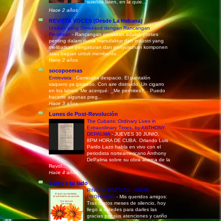
sueños laten, en la quie...
Hace 2 años
REVISTA VOCES (Desde La Habana)
Uraikan yang Dimaksud dengan Rancangan
Perakitan
-
Rancangan perakitan adalah proses
penting dalam dunia manufaktur dan industri yang
melibatkan pengaturan dan penyusunan komponen
atau bagian untuk membentu...
Hace 2 años
socopoemas
Entrevista
-
Caminaba despacio. El pantalón
vaquero ya gastado. Con aire distraído. Un cigarro
en los labios. Me acerqué: _Me permites?... Puedo
hacerte algunas preg...
Hace 3 años
Lunes de Post-Revolución
The Cubans: Ordinary Lives in
Extraordinary Times, by ANTHONY
DEPALMA
-
JUEVES 30 JUNIO,
8PM HORA DE CUBA. Orlando Luis
Pardo Lazo habla en vivo con el
periodista norteamericano Anthony
DePalma sobre su obra acerca de la
Revol...
Hace 4 años
Estoy a tu lado
RINCÓN POÉTICO : AMOR
PROHIBIDO
-
Mis queridos amigos:
Tras tantos meses de silencio, hoy
llego a ustedes para darles las
gracias por sus atenciones y cariño