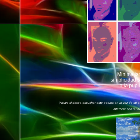
Minimalis
simplicidad 
a la pupil
(Active si desea escuchar este poema en la voz de su au
interfiere con su a