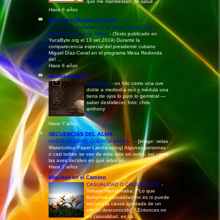
que me manifiestan. Mi salud ...
Hace 6 años
Mala letra (Regina Coyula)
Culpa del Imperialismo o de trolles y bots Una
protesta cubana vs Twitter
-
(Texto publicado en
YucaByte.org el 13 set 2019) Durante la
comparecencia especial del presidente cubano
Miguel Díaz-Canel en el programa Mesa Redonda
del ...
Hace 6 años
alcoba paralela
(algoritmo)
-
un hilo como una uve
doble a mediodía raíz y médula una
tierra de ojos lo puro lo germinal —
saber desfallecer. foto: chris
anthony
Hace 7 años
SECUENCIAS DEL ALMA
HASTA SIEMPRE QUERIDA AMIGA...
-
[image: velas
Watercolour Paper Landscaping] Algunas personas -
o casi todas- se van de esta vida sin aviso, así como
las aves deciden en qué árbol an...
Hace 7 años
Miguitas en el Camino
CASUALIDAD O CAUSALIDAD?
-
Voltaire mencionaba: *“Lo que
llamamos casualidad no es ni puede
ser sino la causa ignorada de un
efecto desconocido”.* Entonces no
es casualidad, es ca...