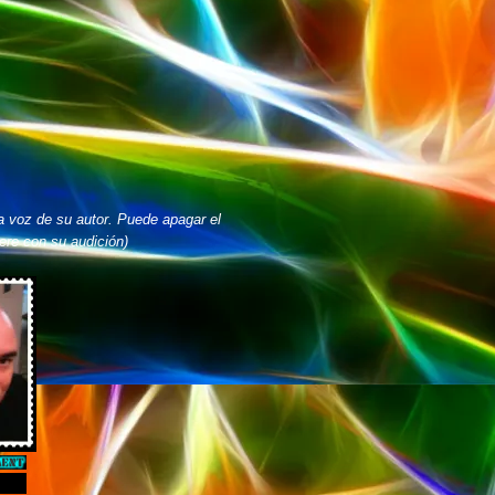
a voz de su autor. Puede apagar el
iere con su audición)