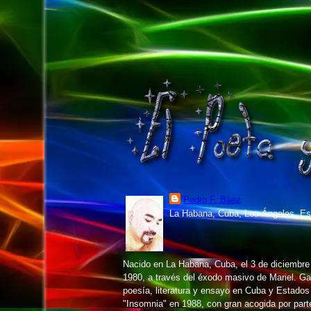
Pedro F. Báez
La Habana, Cuba, Los Ángeles, Es
Nacido en La Habana, Cuba, el 3 de diciembr
1980, a través del éxodo masivo de Mariel. 
poesía, literatura y ensayo en Cuba y Estados
"Insomnia" en 1988, con gran acogida por parte 