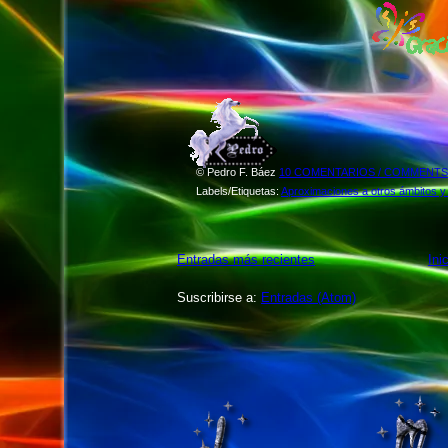
©
Pedro F. Báez
10 COMENTARIOS / COMMENTS..
Labels/Etiquetas:
Aproximaciones a otros ámbitos y
Entradas más recientes
Ini
Suscribirse a:
Entradas (Atom)