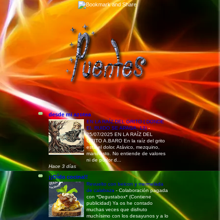
desde mi azotea
EN LA RAÍZ DEL GRITO ( DONDE
EL RUIDO SE APAGA, 13)
-
25/07/2025 EN LA RAÍZ DEL
GRITO A.BARO En la raíz del grito
está el dolor. Atávico, mezquino,
manifiesto. No entiende de valores
ni de pudor d...
Hace 3 días
¡¡Oído cocina!!
Revuelto con beicon y mermelada
de calabaza
-
Colaboración pagada
con *Degustabox* (Contiene
publicidad) Ya os he contado
muchas veces que disfruto
muchísimo con los desayunos y a lo