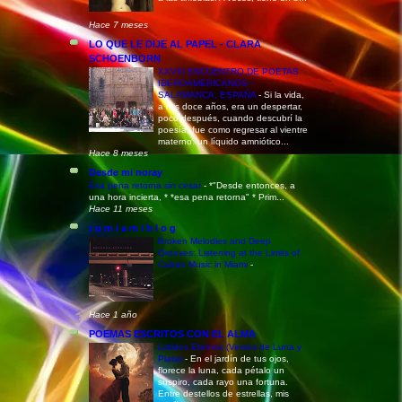
Hace 7 meses
LO QUE LE DIJE AL PAPEL - CLARA
SCHOENBORN
XXVIII ENCUENTRO DE POETAS
IBEROAMERICANOS -
SALAMANCA, ESPAÑA
-
Si la vida,
a mis doce años, era un despertar,
poco después, cuando descubrí la
poesía, fue como regresar al vientre
materno: un líquido amniótico...
Hace 8 meses
Desde mi noray
Esa pena retorna sin cesar
-
*"Desde entonces, a
una hora incierta, * *esa pena retorna" * Prim...
Hace 11 meses
t u m i a m i b l o g
Broken Melodies and Deep
Grooves: Listening at the Limits of
Cuban Music in Miami
-
Hace 1 año
POEMAS ESCRITOS CON EL ALMA
Latidos Eternos (Versos de Luna y
Plata)
-
En el jardín de tus ojos,
florece la luna, cada pétalo un
suspiro, cada rayo una fortuna.
Entre destellos de estrellas, mis