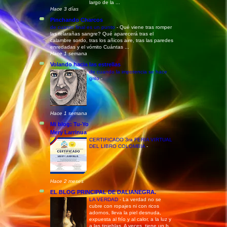
largo de la ...
Hace 3 días
Pinchando Charcos
de cuanto final es un punto
-
Qué viene tras romper
las telarañas sangre? Qué aparecerá tras el
calambre sordo, tras los añicos aire, tras las paredes
enredadas y el vómito Cuántas ...
Hace 1 semana
Volando hacia las estrellas
de cuando la impotencia se hace
grito
-
Hace 1 semana
Mi blog: Tu-Yo
Mery Larrinua
CERTIFICADO 3ra FERIA VIRTUAL
DEL LIBRO COLOMBIA
-
Hace 2 meses
EL BLOG PRINCIPAL DE DALIANEGRA.
LA VERDAD
-
La verdad no se
cubre con ropajes ni con ricos
adornos, lleva la piel desnuda,
expuesta al frío y al calor, a la luz y
a las tinieblas. A veces, tiene un b...