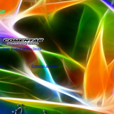
.:
 esferas
,
El luto le sienta a Electra
cio
Entradas antiguas