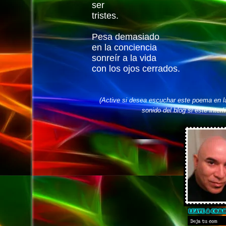
ser
tristes.
Pesa demasiado
en la conciencia
sonreír a la vida
con los ojos cerrados.
(Active si desea escuchar este poema en l
sonido del blog si éste interf