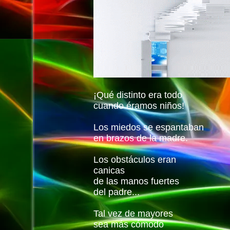
¡Qué distinto era todo
cuando éramos niños!
Los miedos se espantaban
en brazos de la madre.
Los obstáculos eran
canicas
de las manos fuertes
del padre...
Tal vez de mayores
sea más cómodo