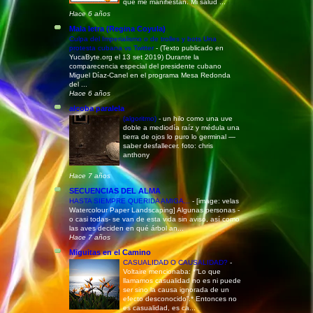
que me manifiestan. Mi salud ...
Hace 6 años
Mala letra (Regina Coyula)
Culpa del Imperialismo o de trolles y bots Una
protesta cubana vs Twitter
-
(Texto publicado en
YucaByte.org el 13 set 2019) Durante la
comparecencia especial del presidente cubano
Miguel Díaz-Canel en el programa Mesa Redonda
del ...
Hace 6 años
alcoba paralela
(algoritmo)
-
un hilo como una uve
doble a mediodía raíz y médula una
tierra de ojos lo puro lo germinal —
saber desfallecer. foto: chris
anthony
Hace 7 años
SECUENCIAS DEL ALMA
HASTA SIEMPRE QUERIDA AMIGA...
-
[image: velas
Watercolour Paper Landscaping] Algunas personas -
o casi todas- se van de esta vida sin aviso, así como
las aves deciden en qué árbol an...
Hace 7 años
Miguitas en el Camino
CASUALIDAD O CAUSALIDAD?
-
Voltaire mencionaba: *“Lo que
llamamos casualidad no es ni puede
ser sino la causa ignorada de un
efecto desconocido”.* Entonces no
es casualidad, es ca...