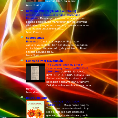
sueños laten, en la quie...
Hace 2 años
REVISTA VOCES (Desde La Habana)
Uraikan yang Dimaksud dengan Rancangan
Perakitan
-
Rancangan perakitan adalah proses
penting dalam dunia manufaktur dan industri yang
melibatkan pengaturan dan penyusunan komponen
atau bagian untuk membentu...
Hace 2 años
socopoemas
Entrevista
-
Caminaba despacio. El pantalón
vaquero ya gastado. Con aire distraído. Un cigarro
en los labios. Me acerqué: _Me permites?... Puedo
hacerte algunas preg...
Hace 3 años
Lunes de Post-Revolución
The Cubans: Ordinary Lives in
Extraordinary Times, by ANTHONY
DEPALMA
-
JUEVES 30 JUNIO,
8PM HORA DE CUBA. Orlando Luis
Pardo Lazo habla en vivo con el
periodista norteamericano Anthony
DePalma sobre su obra acerca de la
Revol...
Hace 4 años
Estoy a tu lado
RINCÓN POÉTICO : AMOR
PROHIBIDO
-
Mis queridos amigos:
Tras tantos meses de silencio, hoy
llego a ustedes para darles las
gracias por sus atenciones y cariño