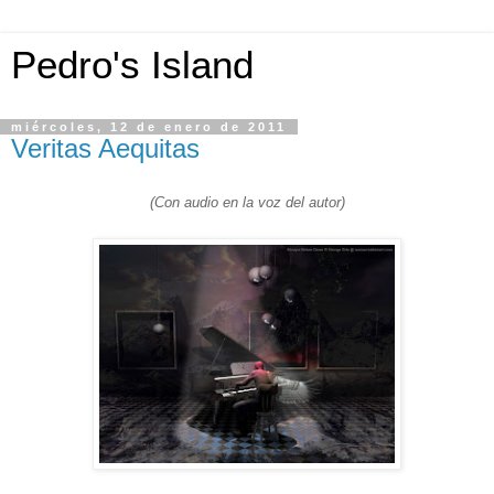
Pedro's Island
miércoles, 12 de enero de 2011
Veritas Aequitas
(Con audio en la voz del autor)