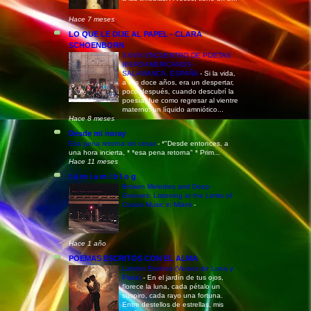
Hace 7 meses
LO QUE LE DIJE AL PAPEL - CLARA
SCHOENBORN
XXVIII ENCUENTRO DE POETAS
IBEROAMERICANOS -
SALAMANCA, ESPAÑA
-
Si la vida,
a mis doce años, era un despertar,
poco después, cuando descubrí la
poesía, fue como regresar al vientre
materno: un líquido amniótico...
Hace 8 meses
Desde mi noray
Esa pena retorna sin cesar
-
*"Desde entonces, a
una hora incierta, * *esa pena retorna" * Prim...
Hace 11 meses
t u m i a m i b l o g
Broken Melodies and Deep
Grooves: Listening at the Limits of
Cuban Music in Miami
-
Hace 1 año
POEMAS ESCRITOS CON EL ALMA
Latidos Eternos (Versos de Luna y
Plata)
-
En el jardín de tus ojos,
florece la luna, cada pétalo un
suspiro, cada rayo una fortuna.
Entre destellos de estrellas, mis