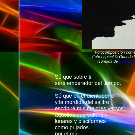
Fotocomposición con e
Foto original © Orlando
(Tomada de
Boring H
Sé que sobre ti
seré emperador del tiempo.
Sé que en el dienteperro
y la mordida del salitre
escribiré mis mejores versos:
aquellos que saltarán
lunares y pisciformes
como pujados
por el mar