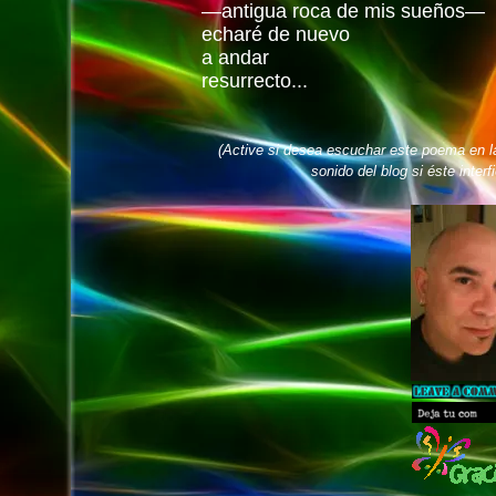
—antigua roca de mis sueños—
echaré de nuevo
a andar
resurrecto...
(Active si desea escuchar este poema en l
sonido del blog si éste interf