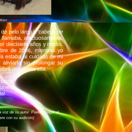
 Báez
de pelo largo y
'cabeza de
a llamaba, afectuosamente.
r diecisiete años y medio.
mbre de 2006, mientras yo
ella estaba al cuidado de mi
aliviarla sin prolongar su
abrá otra como ella.
 tanto
luceros
da!
a voz de su autor. Puede apagar el
iere con su audición)