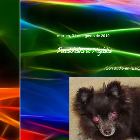
Pedro's Island
martes, 31 de agosto de 2010
Pseudohaiku de Migdalia
(Con audio en la voz