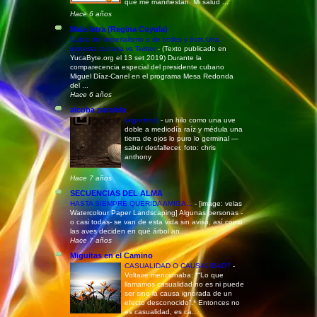
que me manifiestan. Mi salud ...
Hace 6 años
Mala letra (Regina Coyula)
Culpa del Imperialismo o de trolles y bots Una
protesta cubana vs Twitter
-
(Texto publicado en
YucaByte.org el 13 set 2019) Durante la
comparecencia especial del presidente cubano
Miguel Díaz-Canel en el programa Mesa Redonda
del ...
Hace 6 años
alcoba paralela
(algoritmo)
-
un hilo como una uve
doble a mediodía raíz y médula una
tierra de ojos lo puro lo germinal —
saber desfallecer. foto: chris
anthony
Hace 7 años
SECUENCIAS DEL ALMA
HASTA SIEMPRE QUERIDA AMIGA...
-
[image: velas
Watercolour Paper Landscaping] Algunas personas -
o casi todas- se van de esta vida sin aviso, así como
las aves deciden en qué árbol an...
Hace 7 años
Miguitas en el Camino
CASUALIDAD O CAUSALIDAD?
-
Voltaire mencionaba: *“Lo que
llamamos casualidad no es ni puede
ser sino la causa ignorada de un
efecto desconocido”.* Entonces no
es casualidad, es ca...