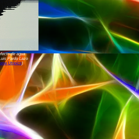
fecto de agua
 Luis Pardo Lazo
ome Utopics
)