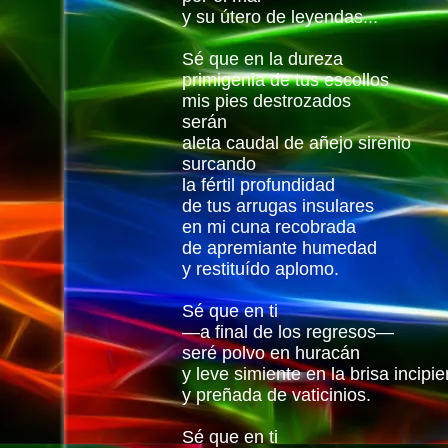
y su útero de leyendas...
Sé que en la dureza
primigenia de tus escollos
mis pies destrozados
serán
aleta caudal de añejo sirenio
surcando
la fértil profundidad
de tus arrugas insulares
en mi cuna recobrada
de apremiante humedad
y restituído aplomo.
Sé que en ti
—a final de los regresos—
seré polvo en huracán
y leve simiente en la brisa incipie
y preñada de vaticinios.
Sé que en ti