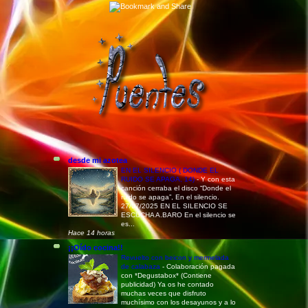
desde mi azotea
EN EL SILENCIO ( DONDE EL
RUIDO SE APAGA, 14)
-
Y con esta
canción cerraba el disco “Donde el
ruido se apaga”, En el silencio.
27/07/2025 EN EL SILENCIO SE
ESCUCHA A.BARO En el silencio se
es...
Hace 14 horas
¡¡Oído cocina!!
Revuelto con beicon y mermelada
de calabaza
-
Colaboración pagada
con *Degustabox* (Contiene
publicidad) Ya os he contado
muchas veces que disfruto
muchísimo con los desayunos y a lo