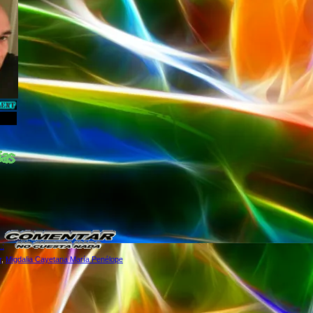
:
r
,
Migdalia Cayetana María Penélope