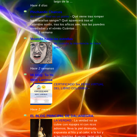
largo de la ...
Hace 4 días
Pinchando Charcos
de cuanto final es un punto
-
Qué viene tras romper
las telarañas sangre? Qué aparecerá tras el
calambre sordo, tras los añicos aire, tras las paredes
enredadas y el vómito Cuántas ...
Hace 1 semana
Volando hacia las estrellas
de cuando la impotencia se hace
grito
-
Hace 2 semanas
Mi blog: Tu-Yo
Mery Larrinua
CERTIFICADO 3ra FERIA VIRTUAL
DEL LIBRO COLOMBIA
-
Hace 2 meses
EL BLOG PRINCIPAL DE DALIANEGRA.
LA VERDAD
-
La verdad no se
cubre con ropajes ni con ricos
adornos, lleva la piel desnuda,
expuesta al frío y al calor, a la luz y
a las tinieblas. A veces, tiene un b...