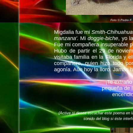
Foto © Pedro F.
Migdalia fue mi
Smith-Chihuahua
manzana'
. Mi
doggie-biche
, yo l
Fue mi compañera insuperable po
Hubo de partir el 29 de novie
visitaba familia en la Florida y 
compañero, quien hizo todo por 
agonía. Aún hoy la lloro. Jamás h
¡Te extraño
pequeña de 
encendi
(Active si desea escuchar este poema en l
sonido del blog si éste interf