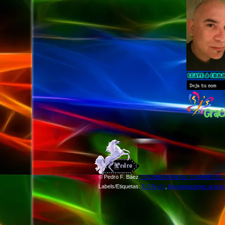
©
Pedro F. Báez
7 COMENTARIOS / COMMENTS...
Labels/Etiquetas:
5-7-5(+/-)
,
Aproximaciones al amo