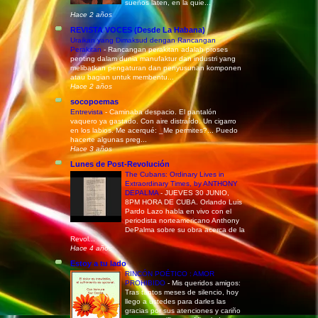
sueños laten, en la quie...
Hace 2 años
REVISTA VOCES (Desde La Habana)
Uraikan yang Dimaksud dengan Rancangan
Perakitan
-
Rancangan perakitan adalah proses
penting dalam dunia manufaktur dan industri yang
melibatkan pengaturan dan penyusunan komponen
atau bagian untuk membentu...
Hace 2 años
socopoemas
Entrevista
-
Caminaba despacio. El pantalón
vaquero ya gastado. Con aire distraído. Un cigarro
en los labios. Me acerqué: _Me permites?... Puedo
hacerte algunas preg...
Hace 3 años
Lunes de Post-Revolución
The Cubans: Ordinary Lives in
Extraordinary Times, by ANTHONY
DEPALMA
-
JUEVES 30 JUNIO,
8PM HORA DE CUBA. Orlando Luis
Pardo Lazo habla en vivo con el
periodista norteamericano Anthony
DePalma sobre su obra acerca de la
Revol...
Hace 4 años
Estoy a tu lado
RINCÓN POÉTICO : AMOR
PROHIBIDO
-
Mis queridos amigos:
Tras tantos meses de silencio, hoy
llego a ustedes para darles las
gracias por sus atenciones y cariño