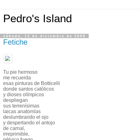
Pedro's Island
sábado, 12 de diciembre de 2009
Fetiche
Tu pie hermoso
me recuerda
esas pinturas de Botticelli
donde santos católicos
y dioses olímpicos
despliegan
sus terrenísimas
laicas anatomías
deslumbrando el ojo
y despertando el antojo
de carnal,
irreprimible,
pélvico fuego