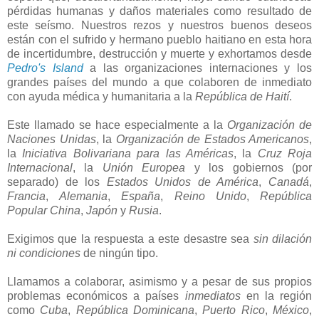
pérdidas humanas y daños materiales como resultado de
este seísmo. Nuestros rezos y nuestros buenos deseos
están con el sufrido y hermano pueblo haitiano en esta hora
de incertidumbre, destrucción y muerte y exhortamos desde
Pedro's Island
a las organizaciones internaciones y los
grandes países del mundo a que colaboren de inmediato
con ayuda médica y humanitaria a la
República de Haití
.
Este llamado se hace especialmente a la
Organización de
Naciones Unidas
, la
Organización de Estados Americanos
,
la
Iniciativa Bolivariana para las Américas
, la
Cruz Roja
Internacional
, la
Unión Europea
y los gobiernos (por
separado) de los
Estados Unidos de América
,
Canadá
,
Francia
,
Alemania
,
España
,
Reino Unido
,
República
Popular China
,
Japón
y
Rusia
.
Exigimos que la respuesta a este desastre sea
sin dilación
ni condicione
s
de ningún tipo.
Llamamos a colaborar, asimismo y a pesar de sus propios
problemas económicos a países
inmediatos
en la región
como
Cuba
,
República Dominicana
,
Puerto Rico
,
México
,