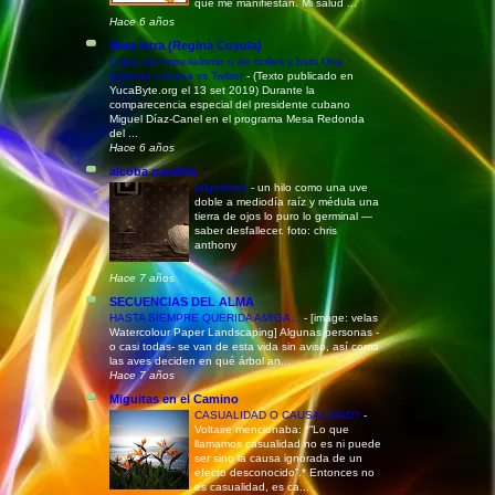
que me manifiestan. Mi salud ...
Hace 6 años
Mala letra (Regina Coyula)
Culpa del Imperialismo o de trolles y bots Una
protesta cubana vs Twitter
-
(Texto publicado en
YucaByte.org el 13 set 2019) Durante la
comparecencia especial del presidente cubano
Miguel Díaz-Canel en el programa Mesa Redonda
del ...
Hace 6 años
alcoba paralela
(algoritmo)
-
un hilo como una uve
doble a mediodía raíz y médula una
tierra de ojos lo puro lo germinal —
saber desfallecer. foto: chris
anthony
Hace 7 años
SECUENCIAS DEL ALMA
HASTA SIEMPRE QUERIDA AMIGA...
-
[image: velas
Watercolour Paper Landscaping] Algunas personas -
o casi todas- se van de esta vida sin aviso, así como
las aves deciden en qué árbol an...
Hace 7 años
Miguitas en el Camino
CASUALIDAD O CAUSALIDAD?
-
Voltaire mencionaba: *“Lo que
llamamos casualidad no es ni puede
ser sino la causa ignorada de un
efecto desconocido”.* Entonces no
es casualidad, es ca...