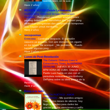
sueños laten, en la quie...
Hace 2 años
REVISTA VOCES (Desde La Habana)
Uraikan yang Dimaksud dengan Rancangan
Perakitan
-
Rancangan perakitan adalah proses
penting dalam dunia manufaktur dan industri yang
melibatkan pengaturan dan penyusunan komponen
atau bagian untuk membentu...
Hace 2 años
socopoemas
Entrevista
-
Caminaba despacio. El pantalón
vaquero ya gastado. Con aire distraído. Un cigarro
en los labios. Me acerqué: _Me permites?... Puedo
hacerte algunas preg...
Hace 3 años
Lunes de Post-Revolución
The Cubans: Ordinary Lives in
Extraordinary Times, by ANTHONY
DEPALMA
-
JUEVES 30 JUNIO,
8PM HORA DE CUBA. Orlando Luis
Pardo Lazo habla en vivo con el
periodista norteamericano Anthony
DePalma sobre su obra acerca de la
Revol...
Hace 4 años
Estoy a tu lado
RINCÓN POÉTICO : AMOR
PROHIBIDO
-
Mis queridos amigos:
Tras tantos meses de silencio, hoy
llego a ustedes para darles las
gracias por sus atenciones y cariño