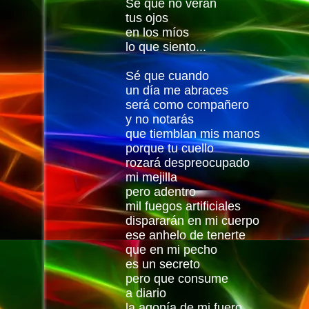
Sé que no verán
tus ojos
en los míos
lo que siento...
Sé que cuando
un día me abraces
será como compañero
y no notarás
que tiemblan mis manos
porque tu cuello
rozará despreocupado
mi mejilla
pero adentro
mil fuegos artificiales
dispararán en mi cuerpo
ese anhelo de tenerte
que en mi pecho
es un secreto
pero que consume
a diario
la agonía de mi fuero