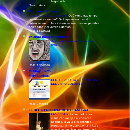
largo de la ...
Hace 3 días
Pinchando Charcos
de cuanto final es un punto
-
Qué viene tras romper
las telarañas sangre? Qué aparecerá tras el
calambre sordo, tras los añicos aire, tras las paredes
enredadas y el vómito Cuántas ...
Hace 1 semana
Volando hacia las estrellas
de cuando la impotencia se hace
grito
-
Hace 1 semana
Mi blog: Tu-Yo
Mery Larrinua
CERTIFICADO 3ra FERIA VIRTUAL
DEL LIBRO COLOMBIA
-
Hace 2 meses
EL BLOG PRINCIPAL DE DALIANEGRA.
LA VERDAD
-
La verdad no se
cubre con ropajes ni con ricos
adornos, lleva la piel desnuda,
expuesta al frío y al calor, a la luz y
a las tinieblas. A veces, tiene un b...