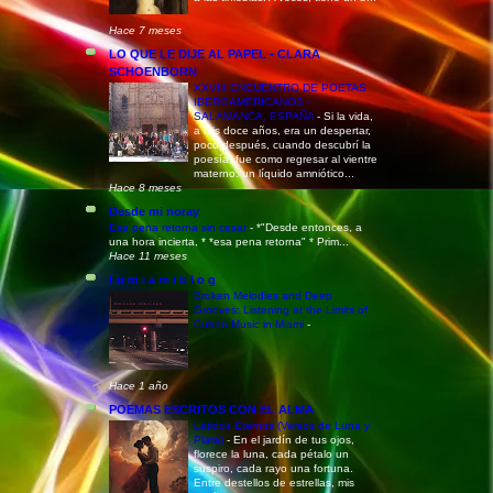
Hace 7 meses
LO QUE LE DIJE AL PAPEL - CLARA
SCHOENBORN
XXVIII ENCUENTRO DE POETAS
IBEROAMERICANOS -
SALAMANCA, ESPAÑA
-
Si la vida,
a mis doce años, era un despertar,
poco después, cuando descubrí la
poesía, fue como regresar al vientre
materno: un líquido amniótico...
Hace 8 meses
Desde mi noray
Esa pena retorna sin cesar
-
*"Desde entonces, a
una hora incierta, * *esa pena retorna" * Prim...
Hace 11 meses
t u m i a m i b l o g
Broken Melodies and Deep
Grooves: Listening at the Limits of
Cuban Music in Miami
-
Hace 1 año
POEMAS ESCRITOS CON EL ALMA
Latidos Eternos (Versos de Luna y
Plata)
-
En el jardín de tus ojos,
florece la luna, cada pétalo un
suspiro, cada rayo una fortuna.
Entre destellos de estrellas, mis