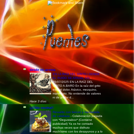
desde mi azotea
EN LA RAÍZ DEL GRITO ( DONDE
EL RUIDO SE APAGA, 13)
-
25/07/2025 EN LA RAÍZ DEL
GRITO A.BARO En la raíz del grito
está el dolor. Atávico, mezquino,
manifiesto. No entiende de valores
ni de pudor d...
Hace 3 días
¡¡Oído cocina!!
Revuelto con beicon y mermelada
de calabaza
-
Colaboración pagada
con *Degustabox* (Contiene
publicidad) Ya os he contado
muchas veces que disfruto
muchísimo con los desayunos y a lo