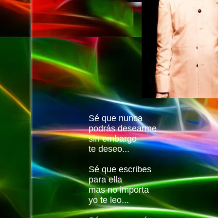
Sé que nunca
podrás desearme
sin embargo
te deseo...
Sé que escribes
para ella
mas no importa
yo te leo...