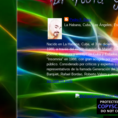
Pedro F. Báez
La Habana, Cuba, Los Ángeles, Es
Nacido en La Habana, Cuba, el 3 de diciembr
1980, a través del éxodo masivo de Mariel. 
poesía, literatura y ensayo en Cuba y Estados
"Insomnia" en 1988, con gran acogida por parte 
público. Considerado por críticos y expertos 
representativos de la llamada Generación del M
Barquet, Rafael Bordao, Roberto Valero y otros
Ver todo mi perfil