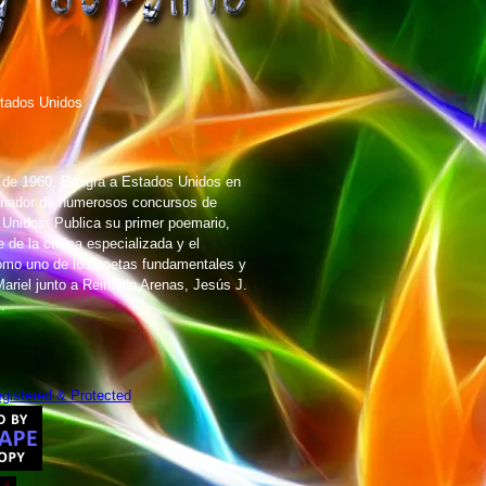
tados Unidos
e de 1960. Emigra a Estados Unidos en
Ganador de numerosos concursos de
 Unidos. Publica su primer poemario,
de la crítica especializada y el
como uno de los poetas fundamentales y
ariel junto a Reinaldo Arenas, Jesús J.
.