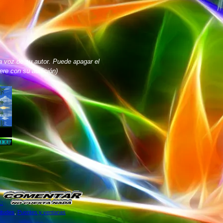
a voz de su autor. Puede apagar el
iere con su audición)
:
titudes
,
Puentes y ventanas