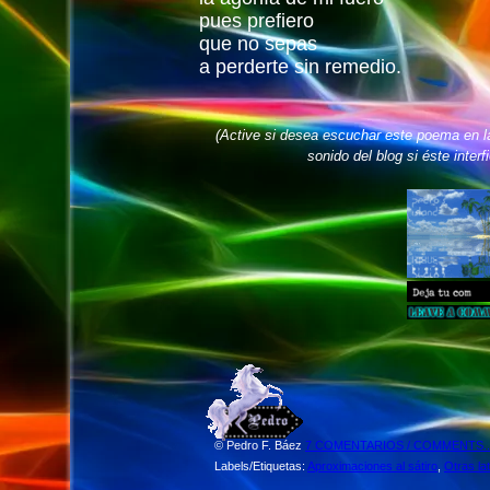
pues prefiero
que no sepas
a perderte sin remedio.
(Active si desea escuchar este poema en l
sonido del blog si éste interf
©
Pedro F. Báez
7 COMENTARIOS / COMMENTS...
Labels/Etiquetas:
Aproximaciones al sátiro
,
Otras la