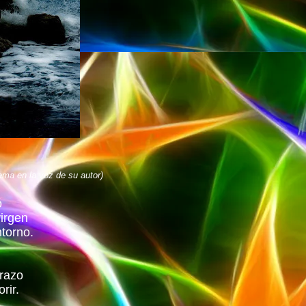
ema en la voz de su autor)
ó
irgen
torno.
razo
rir.