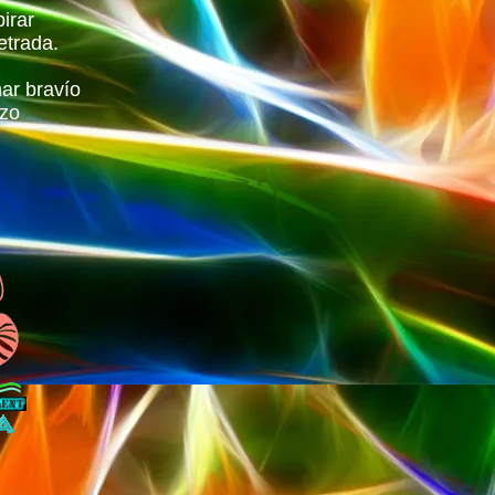
irar
etrada.
mar bravío
izo