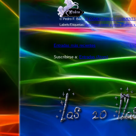
©
Pedro F. Báez
11 COMENTARIOS / COMMENTS..
Labels/Etiquetas:
Aproximaciones a otros ámbitos y
Entradas más recientes
Ini
Suscribirse a:
Entradas (Atom)