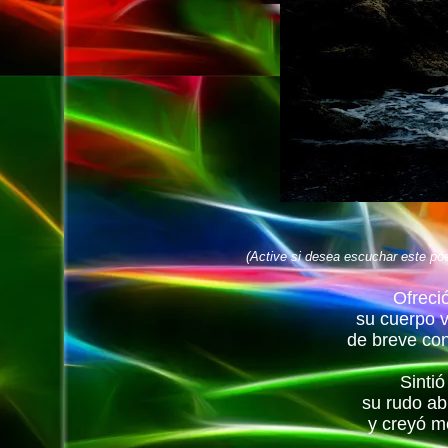
(Active si desea escuchar este po
Ofreci
su cuerpo
v
de breve con
Sintió
su rudo ab
y creyó mo