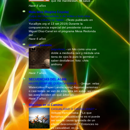
que me manifiestan. Mi salud ...
Hace 6 años
Mala letra (Regina Coyula)
Culpa del Imperialismo o de trolles y bots Una
protesta cubana vs Twitter
-
(Texto publicado en
YucaByte.org el 13 set 2019) Durante la
comparecencia especial del presidente cubano
Miguel Díaz-Canel en el programa Mesa Redonda
del ...
Hace 6 años
alcoba paralela
(algoritmo)
-
un hilo como una uve
doble a mediodía raíz y médula una
tierra de ojos lo puro lo germinal —
saber desfallecer. foto: chris
anthony
Hace 7 años
SECUENCIAS DEL ALMA
HASTA SIEMPRE QUERIDA AMIGA...
-
[image: velas
Watercolour Paper Landscaping] Algunas personas -
o casi todas- se van de esta vida sin aviso, así como
las aves deciden en qué árbol an...
Hace 7 años
Miguitas en el Camino
CASUALIDAD O CAUSALIDAD?
-
Voltaire mencionaba: *“Lo que
llamamos casualidad no es ni puede
ser sino la causa ignorada de un
efecto desconocido”.* Entonces no
es casualidad, es ca...