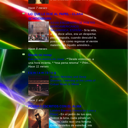
Hace 7 meses
LO QUE LE DIJE AL PAPEL - CLARA
SCHOENBORN
XXVIII ENCUENTRO DE POETAS
IBEROAMERICANOS -
SALAMANCA, ESPAÑA
-
Si la vida,
a mis doce años, era un despertar,
poco después, cuando descubrí la
poesía, fue como regresar al vientre
materno: un líquido amniótico...
Hace 8 meses
Desde mi noray
Esa pena retorna sin cesar
-
*"Desde entonces, a
una hora incierta, * *esa pena retorna" * Prim...
Hace 11 meses
t u m i a m i b l o g
Broken Melodies and Deep
Grooves: Listening at the Limits of
Cuban Music in Miami
-
Hace 1 año
POEMAS ESCRITOS CON EL ALMA
Latidos Eternos (Versos de Luna y
Plata)
-
En el jardín de tus ojos,
florece la luna, cada pétalo un
suspiro, cada rayo una fortuna.
Entre destellos de estrellas, mis