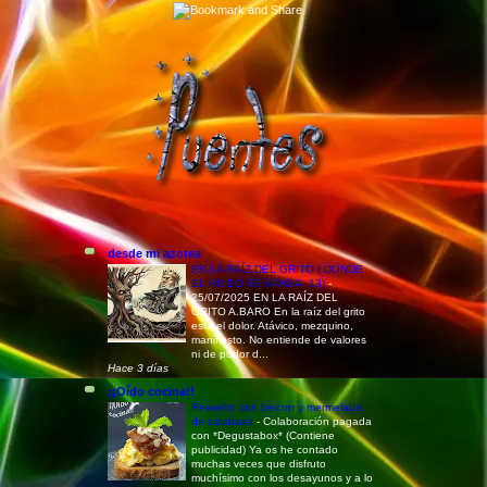
desde mi azotea
EN LA RAÍZ DEL GRITO ( DONDE
EL RUIDO SE APAGA, 13)
-
25/07/2025 EN LA RAÍZ DEL
GRITO A.BARO En la raíz del grito
está el dolor. Atávico, mezquino,
manifiesto. No entiende de valores
ni de pudor d...
Hace 3 días
¡¡Oído cocina!!
Revuelto con beicon y mermelada
de calabaza
-
Colaboración pagada
con *Degustabox* (Contiene
publicidad) Ya os he contado
muchas veces que disfruto
muchísimo con los desayunos y a lo