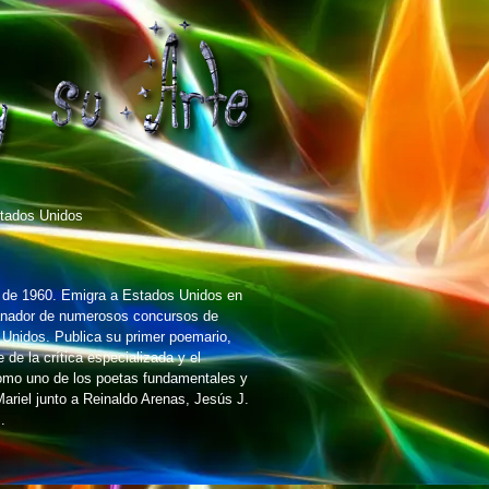
tados Unidos
e de 1960. Emigra a Estados Unidos en
Ganador de numerosos concursos de
 Unidos. Publica su primer poemario,
de la crítica especializada y el
como uno de los poetas fundamentales y
ariel junto a Reinaldo Arenas, Jesús J.
.