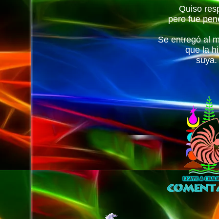
Quiso
resp
pero fue
pen
Se entregó
al 
que la h
suya.