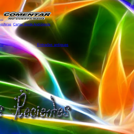
.:
 esferas
,
Cartas desde Andrómeda
cio
Entradas antiguas