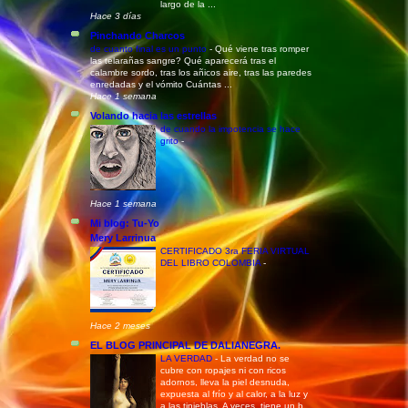
largo de la ...
Hace 3 días
Pinchando Charcos
de cuanto final es un punto
-
Qué viene tras romper
las telarañas sangre? Qué aparecerá tras el
calambre sordo, tras los añicos aire, tras las paredes
enredadas y el vómito Cuántas ...
Hace 1 semana
Volando hacia las estrellas
de cuando la impotencia se hace
grito
-
Hace 1 semana
Mi blog: Tu-Yo
Mery Larrinua
CERTIFICADO 3ra FERIA VIRTUAL
DEL LIBRO COLOMBIA
-
Hace 2 meses
EL BLOG PRINCIPAL DE DALIANEGRA.
LA VERDAD
-
La verdad no se
cubre con ropajes ni con ricos
adornos, lleva la piel desnuda,
expuesta al frío y al calor, a la luz y
a las tinieblas. A veces, tiene un b...