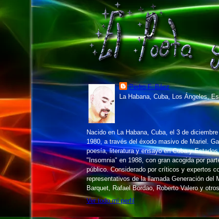
Pedro F. Báez
La Habana, Cuba, Los Ángeles, Es
Nacido en La Habana, Cuba, el 3 de diciembr
1980, a través del éxodo masivo de Mariel. 
poesía, literatura y ensayo en Cuba y Estados
"Insomnia" en 1988, con gran acogida por parte 
público. Considerado por críticos y expertos 
representativos de la llamada Generación del M
Barquet, Rafael Bordao, Roberto Valero y otros
Ver todo mi perfil