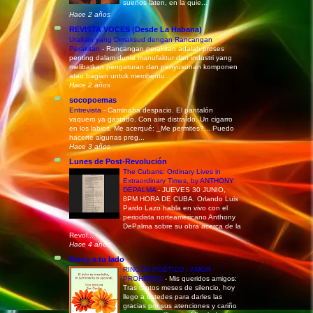
sueños laten, en la quie...
Hace 2 años
REVISTA VOCES (Desde La Habana)
Uraikan yang Dimaksud dengan Rancangan
Perakitan
-
Rancangan perakitan adalah proses
penting dalam dunia manufaktur dan industri yang
melibatkan pengaturan dan penyusunan komponen
atau bagian untuk membentu...
Hace 2 años
socopoemas
Entrevista
-
Caminaba despacio. El pantalón
vaquero ya gastado. Con aire distraído. Un cigarro
en los labios. Me acerqué: _Me permites?... Puedo
hacerte algunas preg...
Hace 3 años
Lunes de Post-Revolución
The Cubans: Ordinary Lives in
Extraordinary Times, by ANTHONY
DEPALMA
-
JUEVES 30 JUNIO,
8PM HORA DE CUBA. Orlando Luis
Pardo Lazo habla en vivo con el
periodista norteamericano Anthony
DePalma sobre su obra acerca de la
Revol...
Hace 4 años
Estoy a tu lado
RINCÓN POÉTICO : AMOR
PROHIBIDO
-
Mis queridos amigos:
Tras tantos meses de silencio, hoy
llego a ustedes para darles las
gracias por sus atenciones y cariño