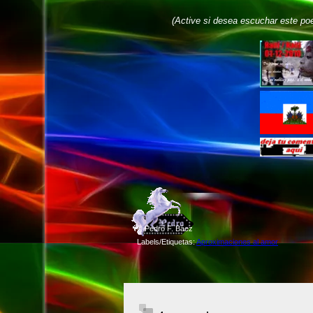
(Active si desea escuchar este po
©
Pedro F. Báez
Labels/Etiquetas:
Aproximaciones al amor