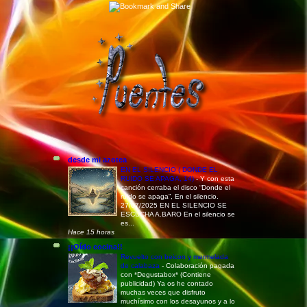
desde mi azotea
EN EL SILENCIO ( DONDE EL
RUIDO SE APAGA, 14)
-
Y con esta
canción cerraba el disco “Donde el
ruido se apaga”, En el silencio.
27/07/2025 EN EL SILENCIO SE
ESCUCHA A.BARO En el silencio se
es...
Hace 15 horas
¡¡Oído cocina!!
Revuelto con beicon y mermelada
de calabaza
-
Colaboración pagada
con *Degustabox* (Contiene
publicidad) Ya os he contado
muchas veces que disfruto
muchísimo con los desayunos y a lo