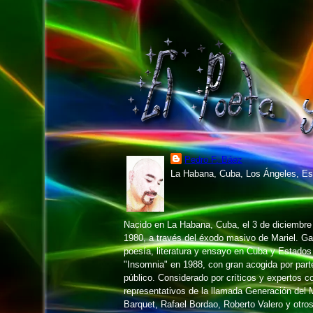
Pedro F. Báez
La Habana, Cuba, Los Ángeles, Es
Nacido en La Habana, Cuba, el 3 de diciembr
1980, a través del éxodo masivo de Mariel. 
poesía, literatura y ensayo en Cuba y Estados
"Insomnia" en 1988, con gran acogida por parte 
público. Considerado por críticos y expertos 
representativos de la llamada Generación del M
Barquet, Rafael Bordao, Roberto Valero y otros