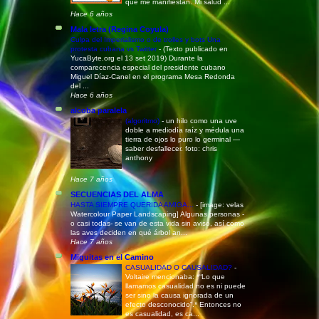
que me manifiestan. Mi salud ...
Hace 6 años
Mala letra (Regina Coyula)
Culpa del Imperialismo o de trolles y bots Una
protesta cubana vs Twitter
-
(Texto publicado en
YucaByte.org el 13 set 2019) Durante la
comparecencia especial del presidente cubano
Miguel Díaz-Canel en el programa Mesa Redonda
del ...
Hace 6 años
alcoba paralela
(algoritmo)
-
un hilo como una uve
doble a mediodía raíz y médula una
tierra de ojos lo puro lo germinal —
saber desfallecer. foto: chris
anthony
Hace 7 años
SECUENCIAS DEL ALMA
HASTA SIEMPRE QUERIDA AMIGA...
-
[image: velas
Watercolour Paper Landscaping] Algunas personas -
o casi todas- se van de esta vida sin aviso, así como
las aves deciden en qué árbol an...
Hace 7 años
Miguitas en el Camino
CASUALIDAD O CAUSALIDAD?
-
Voltaire mencionaba: *“Lo que
llamamos casualidad no es ni puede
ser sino la causa ignorada de un
efecto desconocido”.* Entonces no
es casualidad, es ca...