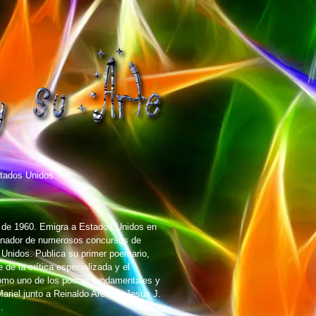
tados Unidos
e de 1960. Emigra a Estados Unidos en
Ganador de numerosos concursos de
 Unidos. Publica su primer poemario,
de la crítica especializada y el
como uno de los poetas fundamentales y
ariel junto a Reinaldo Arenas, Jesús J.
.