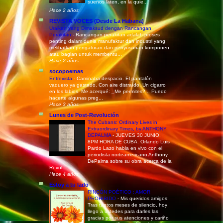
sueños laten, en la quie...
Hace 2 años
REVISTA VOCES (Desde La Habana)
Uraikan yang Dimaksud dengan Rancangan
Perakitan
-
Rancangan perakitan adalah proses
penting dalam dunia manufaktur dan industri yang
melibatkan pengaturan dan penyusunan komponen
atau bagian untuk membentu...
Hace 2 años
socopoemas
Entrevista
-
Caminaba despacio. El pantalón
vaquero ya gastado. Con aire distraído. Un cigarro
en los labios. Me acerqué: _Me permites?... Puedo
hacerte algunas preg...
Hace 3 años
Lunes de Post-Revolución
The Cubans: Ordinary Lives in
Extraordinary Times, by ANTHONY
DEPALMA
-
JUEVES 30 JUNIO,
8PM HORA DE CUBA. Orlando Luis
Pardo Lazo habla en vivo con el
periodista norteamericano Anthony
DePalma sobre su obra acerca de la
Revol...
Hace 4 años
Estoy a tu lado
RINCÓN POÉTICO : AMOR
PROHIBIDO
-
Mis queridos amigos:
Tras tantos meses de silencio, hoy
llego a ustedes para darles las
gracias por sus atenciones y cariño