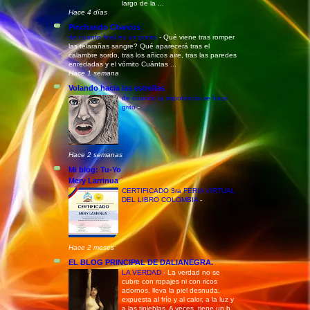
largo de la ...
Hace 4 días
Pinchando Charcos
de cuanto final es un punto
-
Qué viene tras romper
las telarañas sangre? Qué aparecerá tras el
calambre sordo, tras los añicos aire, tras las paredes
enredadas y el vómito Cuántas ...
Hace 1 semana
Volando hacia las estrellas
de cuando la impotencia se hace
grito
-
Hace 2 semanas
Mi blog: Tu-Yo
Mery Larrinua
CERTIFICADO 3ra FERIA VIRTUAL
DEL LIBRO COLOMBIA
-
Hace 2 meses
EL BLOG PRINCIPAL DE DALIANEGRA.
LA VERDAD
-
La verdad no se
cubre con ropajes ni con ricos
adornos, lleva la piel desnuda,
expuesta al frío y al calor, a la luz y
a las tinieblas. A veces, tiene un b...