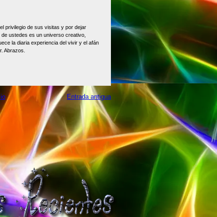
 privilegio de sus visitas y por dejar
 de ustedes es un universo creativo,
ece la diaria experiencia del vivir y el afán
r. Abrazos.
cio
Entrada antigua