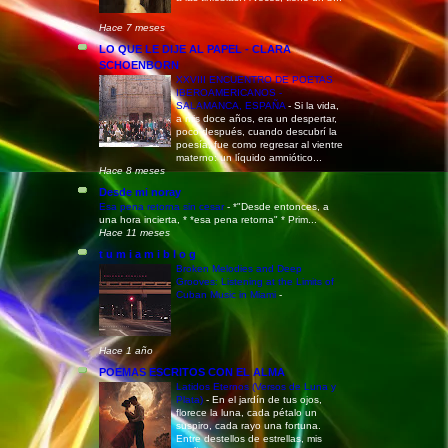
Hace 7 meses
LO QUE LE DIJE AL PAPEL - CLARA
SCHOENBORN
XXVIII ENCUENTRO DE POETAS
IBEROAMERICANOS -
SALAMANCA, ESPAÑA
-
Si la vida,
a mis doce años, era un despertar,
poco después, cuando descubrí la
poesía, fue como regresar al vientre
materno: un líquido amniótico...
Hace 8 meses
Desde mi noray
Esa pena retorna sin cesar
-
*"Desde entonces, a
una hora incierta, * *esa pena retorna" * Prim...
Hace 11 meses
t u m i a m i b l o g
Broken Melodies and Deep
Grooves: Listening at the Limits of
Cuban Music in Miami
-
Hace 1 año
POEMAS ESCRITOS CON EL ALMA
Latidos Eternos (Versos de Luna y
Plata)
-
En el jardín de tus ojos,
florece la luna, cada pétalo un
suspiro, cada rayo una fortuna.
Entre destellos de estrellas, mis