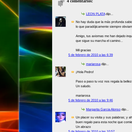
4 comentarios:
LEON PLATA
dijo...
No hay duda que la más profunda sabidur
lo que paradójicamente siempre obviamo
Amigo, tus axiomas me han dejado inq
que sigue su marcha el camino...
Mil gracias
5 de febrero de 2010 a las 6:39
mariarosa
dijo...
¡Hola Pedro!
Paso a paso tu voz nos regala la bellez
Un saludo.
mariarosa
5 de febrero de 2010 a las 9:46
Margarita Garcia Alonso
dijo...
Un placer su visita y sus palabras; y 
buen regalo para esta noche que comi
Un abrazo
5 de febrero de 2010 a las 10:57