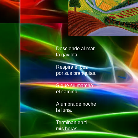
Desciende al mar
la gaviota.
Respira el pez
por sus branquias.
Sigue su marcha
el camino.
Alumbra de noche
la luna.
Terminan en ti
mis horas.