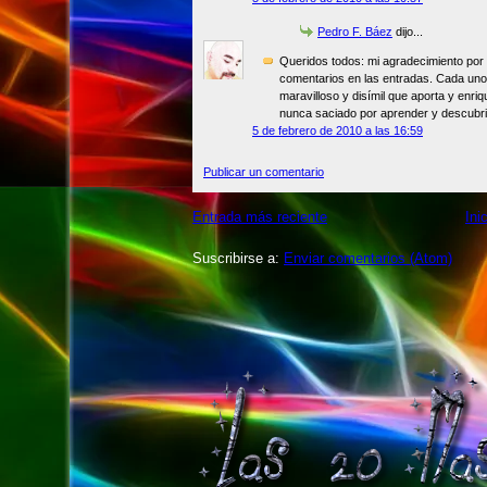
Pedro F. Báez
dijo...
Queridos todos: mi agradecimiento por el
comentarios en las entradas. Cada uno
maravilloso y disímil que aporta y enriqu
nunca saciado por aprender y descubri
5 de febrero de 2010 a las 16:59
Publicar un comentario
Entrada más reciente
Ini
Suscribirse a:
Enviar comentarios (Atom)