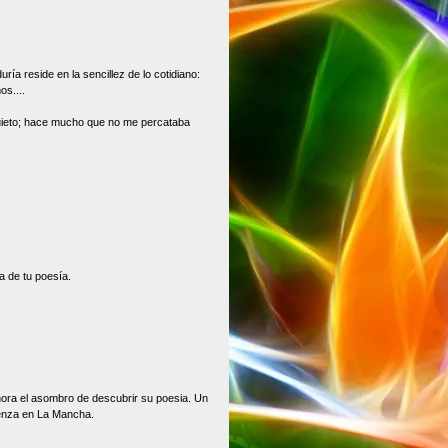
ía reside en la sencillez de lo cotidiano:
s....
uieto; hace mucho que no me percataba
a de tu poesía.
ahora el asombro de descubrir su poesia. Un
enza en La Mancha.