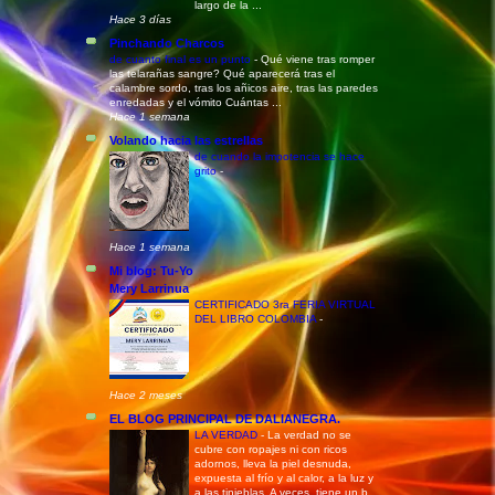
largo de la ...
Hace 3 días
Pinchando Charcos
de cuanto final es un punto
-
Qué viene tras romper
las telarañas sangre? Qué aparecerá tras el
calambre sordo, tras los añicos aire, tras las paredes
enredadas y el vómito Cuántas ...
Hace 1 semana
Volando hacia las estrellas
de cuando la impotencia se hace
grito
-
Hace 1 semana
Mi blog: Tu-Yo
Mery Larrinua
CERTIFICADO 3ra FERIA VIRTUAL
DEL LIBRO COLOMBIA
-
Hace 2 meses
EL BLOG PRINCIPAL DE DALIANEGRA.
LA VERDAD
-
La verdad no se
cubre con ropajes ni con ricos
adornos, lleva la piel desnuda,
expuesta al frío y al calor, a la luz y
a las tinieblas. A veces, tiene un b...