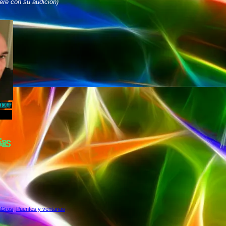
iere con su audición)
aGros
,
Puentes y ventanas