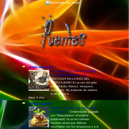
desde mi azotea
EN LA RAÍZ DEL GRITO ( DONDE
EL RUIDO SE APAGA, 13)
-
25/07/2025 EN LA RAÍZ DEL
GRITO A.BARO En la raíz del grito
está el dolor. Atávico, mezquino,
manifiesto. No entiende de valores
ni de pudor d...
Hace 3 días
¡¡Oído cocina!!
Revuelto con beicon y mermelada
de calabaza
-
Colaboración pagada
con *Degustabox* (Contiene
publicidad) Ya os he contado
muchas veces que disfruto
muchísimo con los desayunos y a lo