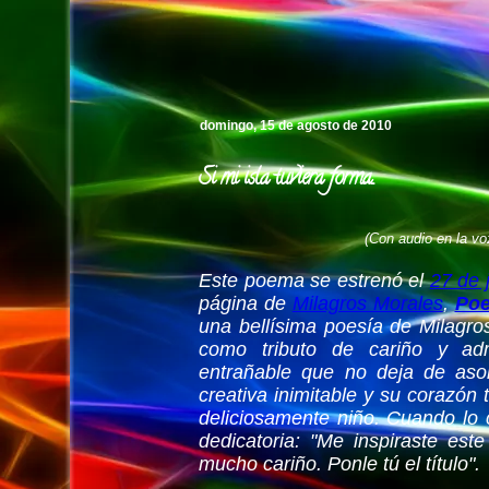
Pedro's Island
domingo, 15 de agosto de 2010
Si mi isla tuviera forma...
(Con audio en la voz
Este poema se estrenó el
27 de j
página de
Milagros Morales
,
Poe
una bellísima poesía de Milagro
como tributo de cariño y ad
entrañable que no deja de as
creativa inimitable y su corazó
deliciosamente niño. Cuando lo c
dedicatoria: "Me inspiraste est
mucho cariño. Ponle tú el título".