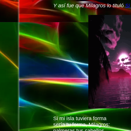
Y así fue que Milagros lo tituló
Si
Si mi isla tuviera forma
sería tu forma, Milagros:
palmeras tus cabellos