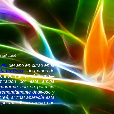
 del autor)
ulio
del año en curso en la
ta en Paro
—de manos de
s, inspirada en el mismo—
miración por esta amiga
ombrarme con su potencia
n tremendamente dadivoso y
reé, al final aparecía esta
e poema. Te lo regalo con