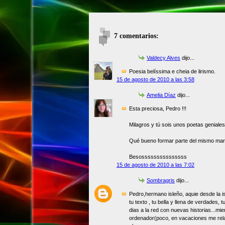
7 comentarios:
Valdecy Alves
dijo...
Poesia belíssima e cheia de lirismo.
15 de agosto de 2010 a las 3:58
Amelia Díaz
dijo...
Esta preciosa, Pedro !!!
Milagros y tú sois unos poetas geniale
Qué bueno formar parte del mismo mar
Besosssssssssssssss
15 de agosto de 2010 a las 7:02
Sombragris
dijo...
Pedro,hermano isleño, aquie desde la i
tu texto , tu bella y llena de verdades,
dias a la red con nuevas historias...m
ordenador(poco, en vacaciones me rela