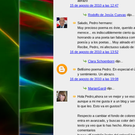
abrazo
15 de agosto de 2010 a las 12:47
Rodolfo de Jesús Cuevas
dijo...
Saludo, Pedro hermano:
Muy precioso poema es éste, querido a
merece... es indiscutiblemente cierto q
honrando a una poeta tan fabulosa com
poesía y a los poetas... Muy atinado e
Recibe, Pedro, mi afectuoso saludo de
16 de agosto de 2010 a las 13:52
Clara Schoenborn
dijo...
Bellísimo poema Pedro. En especial el ú
y sentimiento. Un abrazo.
16 de agosto de 2010 a las 19:08
MarianGardi
dijo...
Hola Pedro,ahora se ve mejor y se escu
aunque a mi me gusta ir a un blog y sen
lo que leo. Esto va en gustos!!
Respecto a cambiar el fondo de colores
entra en avanzado, y buscas color del t
texto ya veo que lo has hecho. Ahora pa
comentarios