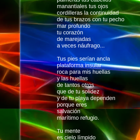
manantiales tus ojos
cordilleras la continuidad
de tus brazos con tu pecho
mar profundo
tu corazón
de marejadas
a veces náufrago...
Tus pies serían ancla
plataforma insular
roca para mis huellas
y las huellas
de tantos otros
que de tu solidez
y de tu playa dependen
porque eres
salvación
marítimo refugio.
Tu mente
es cielo límpido