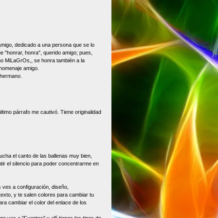
migo, dedicado a una persona que se lo
ue "honrar, honra", querido amigo; pues,
o MiLaGrOs,, se honra también a la
l homenaje amigo.
 hermano.
ltimo párrafo me cautivó. Tiene originalidad
cha el canto de las ballenas muy bien,
tir el silencio para poder concentrarme en
 ves a configuración, diseño,
exto, y te salen colores para cambiar tu
ra cambiar el color del enlace de los