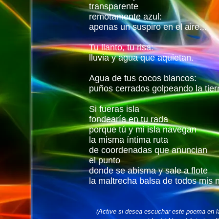
transparente
remotamente azul:
apenas un suspiro en el aire...
Tu llanto, tu risa:
lluvia y agua que aquietan.
Agua de tus cocos blancos:
puños cerrados golpeando la tier
Si fueras isla
fondearía en tu rada
porque tú y mi isla navegan
la misma íntima ruta
de coordenadas que anuncian
el punto
donde se abisma y sale a flote
la maltrecha balsa de todos mis 
(Active si desea escuchar este poema en l