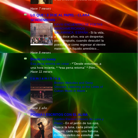
Hace 7 meses
LO QUE LE DIJE AL PAPEL - CLARA
SCHOENBORN
XXVIII ENCUENTRO DE POETAS
IBEROAMERICANOS -
SALAMANCA, ESPAÑA
-
Si la vida,
a mis doce años, era un despertar,
poco después, cuando descubrí la
poesía, fue como regresar al vientre
materno: un líquido amniótico...
Hace 8 meses
Desde mi noray
Esa pena retorna sin cesar
-
*"Desde entonces, a
una hora incierta, * *esa pena retorna" * Prim...
Hace 11 meses
t u m i a m i b l o g
Broken Melodies and Deep
Grooves: Listening at the Limits of
Cuban Music in Miami
-
Hace 1 año
POEMAS ESCRITOS CON EL ALMA
Latidos Eternos (Versos de Luna y
Plata)
-
En el jardín de tus ojos,
florece la luna, cada pétalo un
suspiro, cada rayo una fortuna.
Entre destellos de estrellas, mis