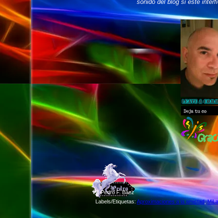
sonido del blog si éste interf
©
Pedro F. Báez
Labels/Etiquetas:
Aproximaciones a la amistad
,
MiL