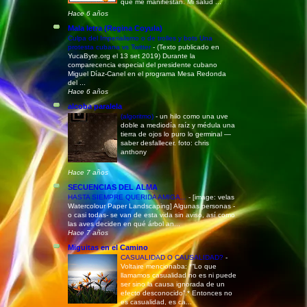
que me manifiestan. Mi salud ...
Hace 6 años
Mala letra (Regina Coyula)
Culpa del Imperialismo o de trolles y bots Una
protesta cubana vs Twitter
-
(Texto publicado en
YucaByte.org el 13 set 2019) Durante la
comparecencia especial del presidente cubano
Miguel Díaz-Canel en el programa Mesa Redonda
del ...
Hace 6 años
alcoba paralela
(algoritmo)
-
un hilo como una uve
doble a mediodía raíz y médula una
tierra de ojos lo puro lo germinal —
saber desfallecer. foto: chris
anthony
Hace 7 años
SECUENCIAS DEL ALMA
HASTA SIEMPRE QUERIDA AMIGA...
-
[image: velas
Watercolour Paper Landscaping] Algunas personas -
o casi todas- se van de esta vida sin aviso, así como
las aves deciden en qué árbol an...
Hace 7 años
Miguitas en el Camino
CASUALIDAD O CAUSALIDAD?
-
Voltaire mencionaba: *“Lo que
llamamos casualidad no es ni puede
ser sino la causa ignorada de un
efecto desconocido”.* Entonces no
es casualidad, es ca...