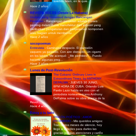
sueños laten, en la quie...
Hace 2 años
REVISTA VOCES (Desde La Habana)
Uraikan yang Dimaksud dengan Rancangan
Perakitan
-
Rancangan perakitan adalah proses
penting dalam dunia manufaktur dan industri yang
melibatkan pengaturan dan penyusunan komponen
atau bagian untuk membentu...
Hace 2 años
socopoemas
Entrevista
-
Caminaba despacio. El pantalón
vaquero ya gastado. Con aire distraído. Un cigarro
en los labios. Me acerqué: _Me permites?... Puedo
hacerte algunas preg...
Hace 3 años
Lunes de Post-Revolución
The Cubans: Ordinary Lives in
Extraordinary Times, by ANTHONY
DEPALMA
-
JUEVES 30 JUNIO,
8PM HORA DE CUBA. Orlando Luis
Pardo Lazo habla en vivo con el
periodista norteamericano Anthony
DePalma sobre su obra acerca de la
Revol...
Hace 4 años
Estoy a tu lado
RINCÓN POÉTICO : AMOR
PROHIBIDO
-
Mis queridos amigos:
Tras tantos meses de silencio, hoy
llego a ustedes para darles las
gracias por sus atenciones y cariño