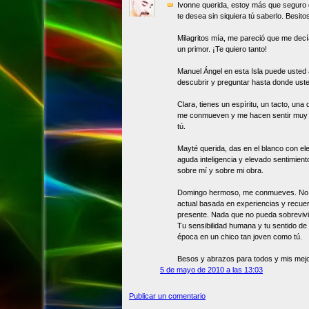
Ivonne querida, estoy más que seguro 
te desea sin siquiera tú saberlo. Besit
Milagritos mía, me pareció que me decía
un primor. ¡Te quiero tanto!
Manuel Ángel en esta Isla puede usted 
descubrir y preguntar hasta donde uste
Clara, tienes un espíritu, un tacto, un
me conmueven y me hacen sentir muy p
tú.
Mayté querida, das en el blanco con el
aguda inteligencia y elevado sentimien
sobre mí y sobre mi obra.
Domingo hermoso, me conmueves. No t
actual basada en experiencias y recuer
presente. Nada que no pueda sobrevivir
Tu sensibilidad humana y tu sentido de
época en un chico tan joven como tú.
Besos y abrazos para todos y mis mej
5 de mayo de 2010 a las 13:03
Publicar un comentario