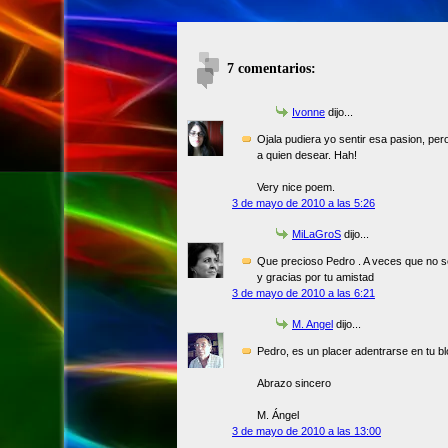
7 comentarios:
Ivonne
dijo...
Ojala pudiera yo sentir esa pasion, pe
a quien desear. Hah!
Very nice poem.
3 de mayo de 2010 a las 5:26
MiLaGroS
dijo...
Que precioso Pedro . A veces que no s
y gracias por tu amistad
3 de mayo de 2010 a las 6:21
M. Angel
dijo...
Pedro, es un placer adentrarse en tu bl
Abrazo sincero
M. Ángel
3 de mayo de 2010 a las 13:00