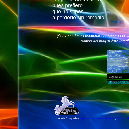
pues prefiero
que no sepas
a perderte sin remedio.
(Active si desea escuchar este poema en l
sonido del blog si éste interf
©
Pedro F. Báez
Labels/Etiquetas:
Aproximaciones al sátiro
,
Otras la