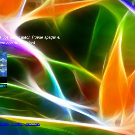
a voz de su autor. Puede apagar el
iere con su audición)
titudes
,
Puentes y ventanas