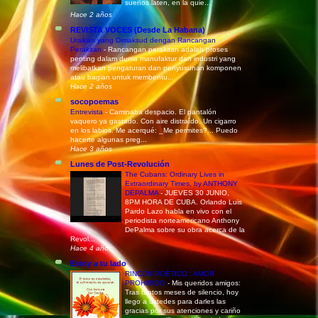
sueños laten, en la quie...
Hace 2 años
REVISTA VOCES (Desde La Habana)
Uraikan yang Dimaksud dengan Rancangan
Perakitan
-
Rancangan perakitan adalah proses
penting dalam dunia manufaktur dan industri yang
melibatkan pengaturan dan penyusunan komponen
atau bagian untuk membentu...
Hace 2 años
socopoemas
Entrevista
-
Caminaba despacio. El pantalón
vaquero ya gastado. Con aire distraído. Un cigarro
en los labios. Me acerqué: _Me permites?... Puedo
hacerte algunas preg...
Hace 3 años
Lunes de Post-Revolución
The Cubans: Ordinary Lives in
Extraordinary Times, by ANTHONY
DEPALMA
-
JUEVES 30 JUNIO,
8PM HORA DE CUBA. Orlando Luis
Pardo Lazo habla en vivo con el
periodista norteamericano Anthony
DePalma sobre su obra acerca de la
Revol...
Hace 4 años
Estoy a tu lado
RINCÓN POÉTICO : AMOR
PROHIBIDO
-
Mis queridos amigos:
Tras tantos meses de silencio, hoy
llego a ustedes para darles las
gracias por sus atenciones y cariño