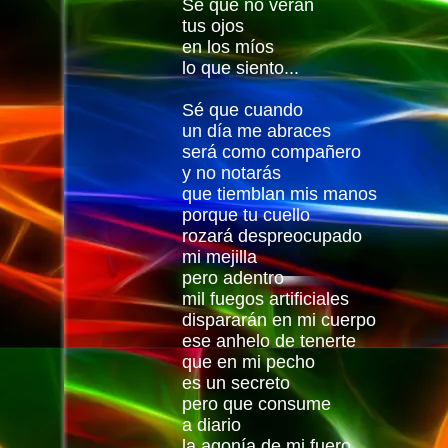
Sé que no verán
tus ojos
en los míos
lo que siento...
Sé que cuando
un día me abraces
será como compañero
y no notarás
que tiemblan mis manos
porque tu cuello
rozará despreocupado
mi mejilla
pero adentro
mil fuegos artificiales
dispararán en mi cuerpo
ese anhelo de tenerte
que en mi pecho
es un secreto
pero que consume
a diario
la agonía de mi fuero