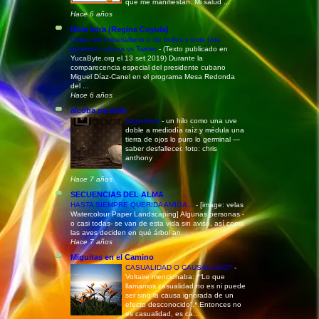
que me manifiestan. Mi salud ...
Hace 6 años
Mala letra (Regina Coyula)
Culpa del Imperialismo o de trolles y bots Una
protesta cubana vs Twitter
-
(Texto publicado en
YucaByte.org el 13 set 2019) Durante la
comparecencia especial del presidente cubano
Miguel Díaz-Canel en el programa Mesa Redonda
del ...
Hace 6 años
alcoba paralela
(algoritmo)
-
un hilo como una uve
doble a mediodía raíz y médula una
tierra de ojos lo puro lo germinal —
saber desfallecer. foto: chris
anthony
Hace 7 años
SECUENCIAS DEL ALMA
HASTA SIEMPRE QUERIDA AMIGA...
-
[image: velas
Watercolour Paper Landscaping] Algunas personas -
o casi todas- se van de esta vida sin aviso, así como
las aves deciden en qué árbol an...
Hace 7 años
Miguitas en el Camino
CASUALIDAD O CAUSALIDAD?
-
Voltaire mencionaba: *“Lo que
llamamos casualidad no es ni puede
ser sino la causa ignorada de un
efecto desconocido”.* Entonces no
es casualidad, es ca...