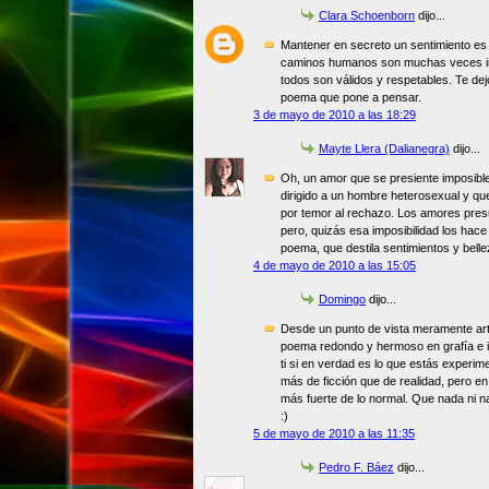
Clara Schoenborn
dijo...
Mantener en secreto un sentimiento es 
caminos humanos son muchas veces im
todos son válidos y respetables. Te dejo
poema que pone a pensar.
3 de mayo de 2010 a las 18:29
Mayte Llera (Dalianegra)
dijo...
Oh, un amor que se presiente imposible
dirigido a un hombre heterosexual y qu
por temor al rechazo. Los amores pres
pero, quizás esa imposibilidad los hac
poema, que destila sentimientos y bell
4 de mayo de 2010 a las 15:05
Domingo
dijo...
Desde un punto de vista meramente art
poema redondo y hermoso en grafía e i
ti si en verdad es lo que estás experi
más de ficción que de realidad, pero e
más fuerte de lo normal. Que nada ni na
:)
5 de mayo de 2010 a las 11:35
Pedro F. Báez
dijo...