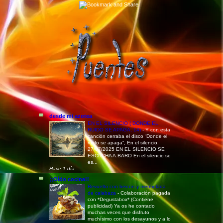
desde mi azotea
EN EL SILENCIO ( DONDE EL
RUIDO SE APAGA, 14)
-
Y con esta
canción cerraba el disco “Donde el
ruido se apaga”, En el silencio.
27/07/2025 EN EL SILENCIO SE
ESCUCHA A.BARO En el silencio se
es...
Hace 1 día
¡¡Oído cocina!!
Revuelto con beicon y mermelada
de calabaza
-
Colaboración pagada
con *Degustabox* (Contiene
publicidad) Ya os he contado
muchas veces que disfruto
muchísimo con los desayunos y a lo