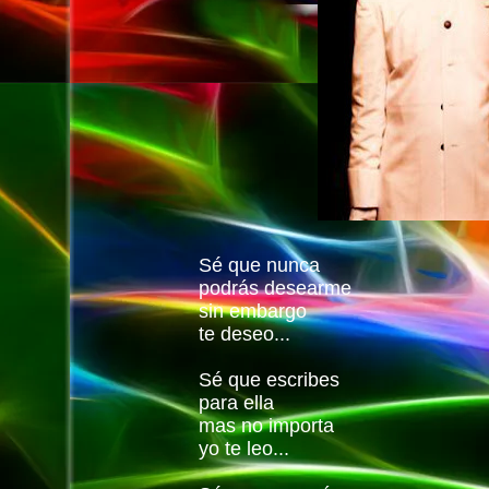
Sé que nunca
podrás desearme
sin embargo
te deseo...
Sé que escribes
para ella
mas no importa
yo te leo...