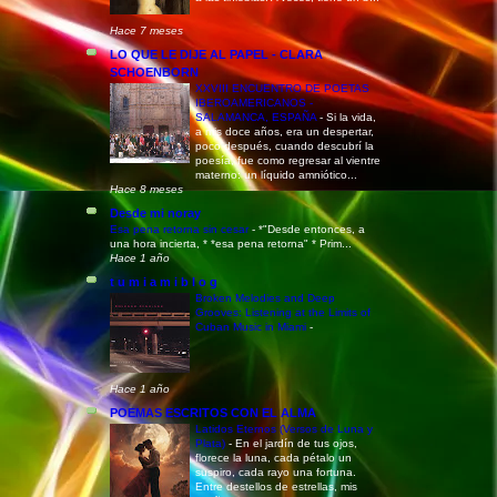
Hace 7 meses
LO QUE LE DIJE AL PAPEL - CLARA
SCHOENBORN
XXVIII ENCUENTRO DE POETAS
IBEROAMERICANOS -
SALAMANCA, ESPAÑA
-
Si la vida,
a mis doce años, era un despertar,
poco después, cuando descubrí la
poesía, fue como regresar al vientre
materno: un líquido amniótico...
Hace 8 meses
Desde mi noray
Esa pena retorna sin cesar
-
*"Desde entonces, a
una hora incierta, * *esa pena retorna" * Prim...
Hace 1 año
t u m i a m i b l o g
Broken Melodies and Deep
Grooves: Listening at the Limits of
Cuban Music in Miami
-
Hace 1 año
POEMAS ESCRITOS CON EL ALMA
Latidos Eternos (Versos de Luna y
Plata)
-
En el jardín de tus ojos,
florece la luna, cada pétalo un
suspiro, cada rayo una fortuna.
Entre destellos de estrellas, mis