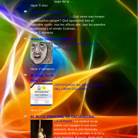
largo de la ...
Hace 5 días
Pinchando Charcos
de cuanto final es un punto
-
Qué viene tras romper
las telarañas sangre? Qué aparecerá tras el
calambre sordo, tras los añicos aire, tras las paredes
enredadas y el vómito Cuántas ...
Hace 1 semana
Volando hacia las estrellas
de cuando la impotencia se hace
grito
-
Hace 2 semanas
Mi blog: Tu-Yo
Mery Larrinua
CERTIFICADO 3ra FERIA VIRTUAL
DEL LIBRO COLOMBIA
-
Hace 2 meses
EL BLOG PRINCIPAL DE DALIANEGRA.
LA VERDAD
-
La verdad no se
cubre con ropajes ni con ricos
adornos, lleva la piel desnuda,
expuesta al frío y al calor, a la luz y
a las tinieblas. A veces, tiene un b...