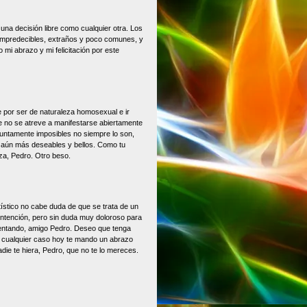
una decisión libre como cualquier otra. Los
predecibles, extraños y poco comunes, y
 mi abrazo y mi felicitación por este
 por ser de naturaleza homosexual e ir
e no se atreve a manifestarse abiertamente
untamente imposibles no siempre lo son,
e aún más deseables y bellos. Como tu
eza, Pedro. Otro beso.
ístico no cabe duda de que se trata de un
ntención, pero sin duda muy doloroso para
mentando, amigo Pedro. Deseo que tenga
n cualquier caso hoy te mando un abrazo
die te hiera, Pedro, que no te lo mereces.