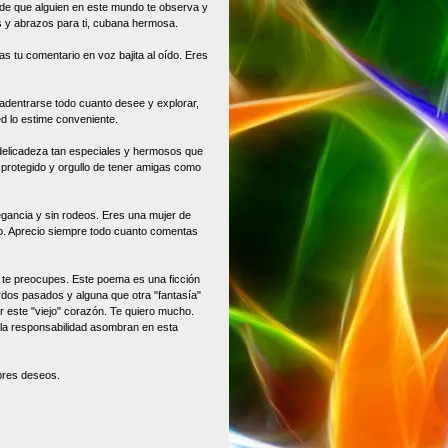
de que alguien en este mundo te observa y
os y abrazos para ti, cubana hermosa.
s tu comentario en voz bajita al oído. Eres
adentrarse todo cuanto desee y explorar,
d lo estime conveniente.
a delicadeza tan especiales y hermosos que
rotegido y orgullo de tener amigas como
egancia y sin rodeos. Eres una mujer de
to. Aprecio siempre todo cuanto comentas
e preocupes. Este poema es una ficción
dos pasados y alguna que otra "fantasía"
 este "viejo" corazón. Te quiero mucho.
 la responsabilidad asombran en esta
ores deseos.