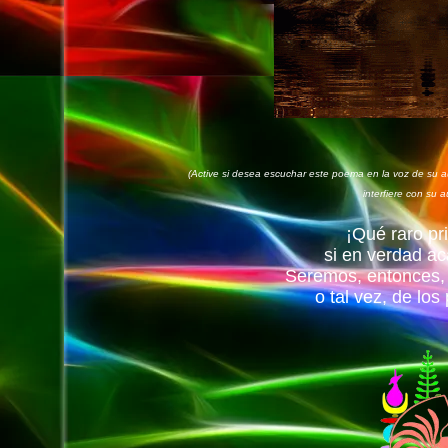
(Active si desea escuchar este poema en la voz de su au
interfiere con su a
¡Qué raro pri
si en verdad ac
Seremos, entonces, 
o tal vez, de los 