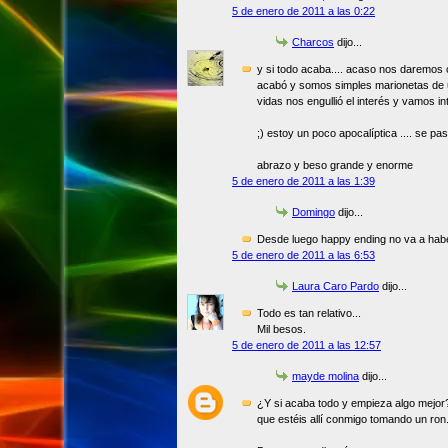
5 de enero de 2011 a las 0:22
Charcos
dijo...
y si todo acaba.... acaso nos daremos 
acabó y somos simples marionetas de 
vidas nos engullió el interés y vamos i
;) estoy un poco apocalíptica .... se pas
abrazo y beso grande y enorme
5 de enero de 2011 a las 1:39
Domingo
dijo...
Desde luego happy ending no va a habe
5 de enero de 2011 a las 6:53
Laura Caro Pardo
dijo...
Todo es tan relativo...
Mil besos.
5 de enero de 2011 a las 12:57
mayde molina
dijo...
¿Y si acaba todo y empieza algo mejor?
que estéis allí conmigo tomando un ron