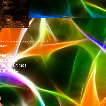
tor. Puede apagar el sonido del blog si éste
udición)
vilegio
aba todo!
de los últimos
primeros...