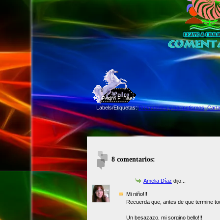
©
Pedro F. Báez
Labels/Etiquetas:
Brevedades y hermetismos
,
Cart
8 comentarios:
Amelia Díaz
dijo...
Mi niño!!!
Recuerda que, antes de que termine to
Un besazazo, mi sorgino bello!!!