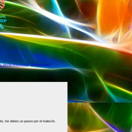
as desde Andrómeda
,
Divertimentos
do, me debes un paseo por el malecón.