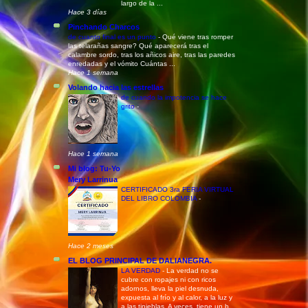
largo de la ...
Hace 3 días
Pinchando Charcos
de cuanto final es un punto
-
Qué viene tras romper
las telarañas sangre? Qué aparecerá tras el
calambre sordo, tras los añicos aire, tras las paredes
enredadas y el vómito Cuántas ...
Hace 1 semana
Volando hacia las estrellas
de cuando la impotencia se hace
grito
-
Hace 1 semana
Mi blog: Tu-Yo
Mery Larrinua
CERTIFICADO 3ra FERIA VIRTUAL
DEL LIBRO COLOMBIA
-
Hace 2 meses
EL BLOG PRINCIPAL DE DALIANEGRA.
LA VERDAD
-
La verdad no se
cubre con ropajes ni con ricos
adornos, lleva la piel desnuda,
expuesta al frío y al calor, a la luz y
a las tinieblas. A veces, tiene un b...