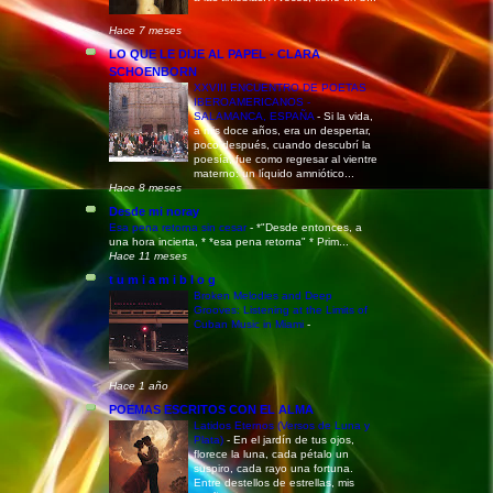
Hace 7 meses
LO QUE LE DIJE AL PAPEL - CLARA
SCHOENBORN
XXVIII ENCUENTRO DE POETAS
IBEROAMERICANOS -
SALAMANCA, ESPAÑA
-
Si la vida,
a mis doce años, era un despertar,
poco después, cuando descubrí la
poesía, fue como regresar al vientre
materno: un líquido amniótico...
Hace 8 meses
Desde mi noray
Esa pena retorna sin cesar
-
*"Desde entonces, a
una hora incierta, * *esa pena retorna" * Prim...
Hace 11 meses
t u m i a m i b l o g
Broken Melodies and Deep
Grooves: Listening at the Limits of
Cuban Music in Miami
-
Hace 1 año
POEMAS ESCRITOS CON EL ALMA
Latidos Eternos (Versos de Luna y
Plata)
-
En el jardín de tus ojos,
florece la luna, cada pétalo un
suspiro, cada rayo una fortuna.
Entre destellos de estrellas, mis