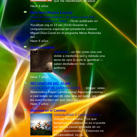
que me manifiestan. Mi salud ...
Hace 6 años
Mala letra (Regina Coyula)
Culpa del Imperialismo o de trolles y bots Una
protesta cubana vs Twitter
-
(Texto publicado en
YucaByte.org el 13 set 2019) Durante la
comparecencia especial del presidente cubano
Miguel Díaz-Canel en el programa Mesa Redonda
del ...
Hace 6 años
alcoba paralela
(algoritmo)
-
un hilo como una uve
doble a mediodía raíz y médula una
tierra de ojos lo puro lo germinal —
saber desfallecer. foto: chris
anthony
Hace 7 años
SECUENCIAS DEL ALMA
HASTA SIEMPRE QUERIDA AMIGA...
-
[image: velas
Watercolour Paper Landscaping] Algunas personas -
o casi todas- se van de esta vida sin aviso, así como
las aves deciden en qué árbol an...
Hace 7 años
Miguitas en el Camino
CASUALIDAD O CAUSALIDAD?
-
Voltaire mencionaba: *“Lo que
llamamos casualidad no es ni puede
ser sino la causa ignorada de un
efecto desconocido”.* Entonces no
es casualidad, es ca...