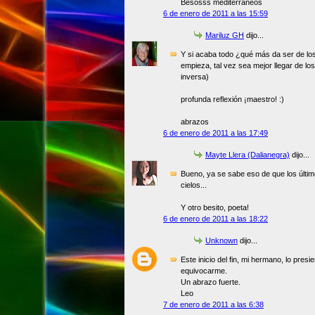
Besosss mediterráneos
6 de enero de 2011 a las 15:59
Mariluz GH
dijo...
Y si acaba todo ¿qué más da ser de los
empieza, tal vez sea mejor llegar de los
inversa)
profunda reflexión ¡maestro! :)
abrazos
6 de enero de 2011 a las 17:49
Mayte Llera (Dalianegra)
dijo...
Bueno, ya se sabe eso de que los último
cielos...
Y otro besito, poeta!
6 de enero de 2011 a las 18:22
Unknown
dijo...
Este inicio del fin, mi hermano, lo pre
equivocarme.
Un abrazo fuerte.
Leo
7 de enero de 2011 a las 6:38