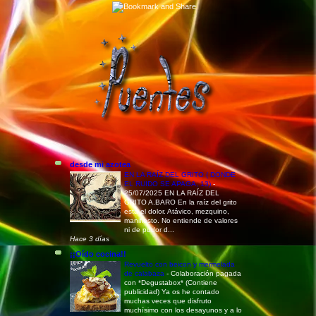
desde mi azotea
EN LA RAÍZ DEL GRITO ( DONDE
EL RUIDO SE APAGA, 13)
-
25/07/2025 EN LA RAÍZ DEL
GRITO A.BARO En la raíz del grito
está el dolor. Atávico, mezquino,
manifiesto. No entiende de valores
ni de pudor d...
Hace 3 días
¡¡Oído cocina!!
Revuelto con beicon y mermelada
de calabaza
-
Colaboración pagada
con *Degustabox* (Contiene
publicidad) Ya os he contado
muchas veces que disfruto
muchísimo con los desayunos y a lo