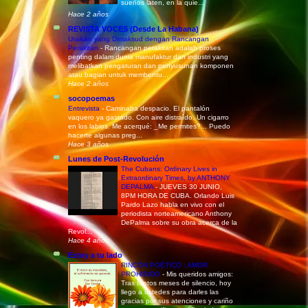
sueños laten, en la quie...
Hace 2 años
REVISTA VOCES (Desde La Habana)
Uraikan yang Dimaksud dengan Rancangan
Perakitan
-
Rancangan perakitan adalah proses
penting dalam dunia manufaktur dan industri yang
melibatkan pengaturan dan penyusunan komponen
atau bagian untuk membentu...
Hace 2 años
socopoemas
Entrevista
-
Caminaba despacio. El pantalón
vaquero ya gastado. Con aire distraído. Un cigarro
en los labios. Me acerqué: _Me permites?... Puedo
hacerte algunas preg...
Hace 3 años
Lunes de Post-Revolución
The Cubans: Ordinary Lives in
Extraordinary Times, by ANTHONY
DEPALMA
-
JUEVES 30 JUNIO,
8PM HORA DE CUBA. Orlando Luis
Pardo Lazo habla en vivo con el
periodista norteamericano Anthony
DePalma sobre su obra acerca de la
Revol...
Hace 4 años
Estoy a tu lado
RINCÓN POÉTICO : AMOR
PROHIBIDO
-
Mis queridos amigos:
Tras tantos meses de silencio, hoy
llego a ustedes para darles las
gracias por sus atenciones y cariño