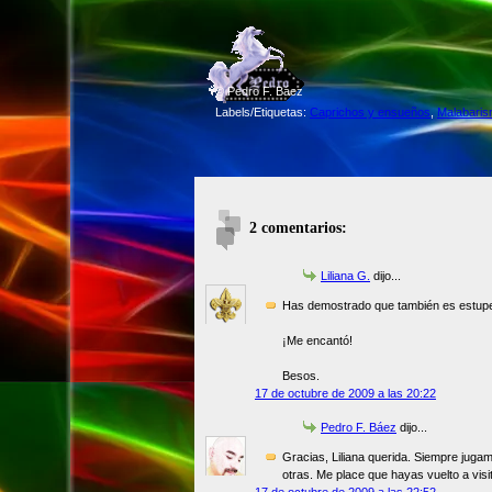
©
Pedro F. Báez
Labels/Etiquetas:
Caprichos y ensueños
,
Malabari
2 comentarios:
Liliana G.
dijo...
Has demostrado que también es estupen
¡Me encantó!
Besos.
17 de octubre de 2009 a las 20:22
Pedro F. Báez
dijo...
Gracias, Liliana querida. Siempre jug
otras. Me place que hayas vuelto a visi
17 de octubre de 2009 a las 22:52