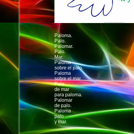
Paloma.
Palo.
Palomar.
Palo.
Mar.
Paloma
sobre el palo.
Paloma
sobre el mar.
Palo
de mar
para paloma.
Palomar
de palo.
Paloma
palo
y mar.