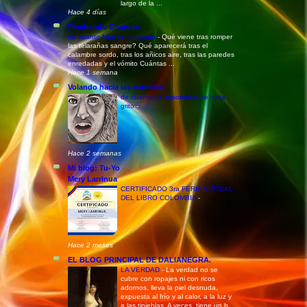
largo de la ...
Hace 4 días
Pinchando Charcos
de cuanto final es un punto
-
Qué viene tras romper
las telarañas sangre? Qué aparecerá tras el
calambre sordo, tras los añicos aire, tras las paredes
enredadas y el vómito Cuántas ...
Hace 1 semana
Volando hacia las estrellas
de cuando la impotencia se hace
grito
-
Hace 2 semanas
Mi blog: Tu-Yo
Mery Larrinua
CERTIFICADO 3ra FERIA VIRTUAL
DEL LIBRO COLOMBIA
-
Hace 2 meses
EL BLOG PRINCIPAL DE DALIANEGRA.
LA VERDAD
-
La verdad no se
cubre con ropajes ni con ricos
adornos, lleva la piel desnuda,
expuesta al frío y al calor, a la luz y
a las tinieblas. A veces, tiene un b...