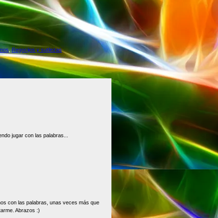
smos
,
Regocijos y sutilezas
do jugar con las palabras...
amos con las palabras, unas veces más que
tarme. Abrazos :)