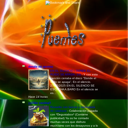
desde mi azotea
EN EL SILENCIO ( DONDE EL
RUIDO SE APAGA, 14)
-
Y con esta
canción cerraba el disco “Donde el
ruido se apaga”, En el silencio.
27/07/2025 EN EL SILENCIO SE
ESCUCHA A.BARO En el silencio se
es...
Hace 14 horas
¡¡Oído cocina!!
Revuelto con beicon y mermelada
de calabaza
-
Colaboración pagada
con *Degustabox* (Contiene
publicidad) Ya os he contado
muchas veces que disfruto
muchísimo con los desayunos y a lo