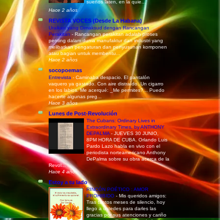
sueños laten, en la quie...
Hace 2 años
REVISTA VOCES (Desde La Habana)
Uraikan yang Dimaksud dengan Rancangan
Perakitan
-
Rancangan perakitan adalah proses
penting dalam dunia manufaktur dan industri yang
melibatkan pengaturan dan penyusunan komponen
atau bagian untuk membentu...
Hace 2 años
socopoemas
Entrevista
-
Caminaba despacio. El pantalón
vaquero ya gastado. Con aire distraído. Un cigarro
en los labios. Me acerqué: _Me permites?... Puedo
hacerte algunas preg...
Hace 3 años
Lunes de Post-Revolución
The Cubans: Ordinary Lives in
Extraordinary Times, by ANTHONY
DEPALMA
-
JUEVES 30 JUNIO,
8PM HORA DE CUBA. Orlando Luis
Pardo Lazo habla en vivo con el
periodista norteamericano Anthony
DePalma sobre su obra acerca de la
Revol...
Hace 4 años
Estoy a tu lado
RINCÓN POÉTICO : AMOR
PROHIBIDO
-
Mis queridos amigos:
Tras tantos meses de silencio, hoy
llego a ustedes para darles las
gracias por sus atenciones y cariño