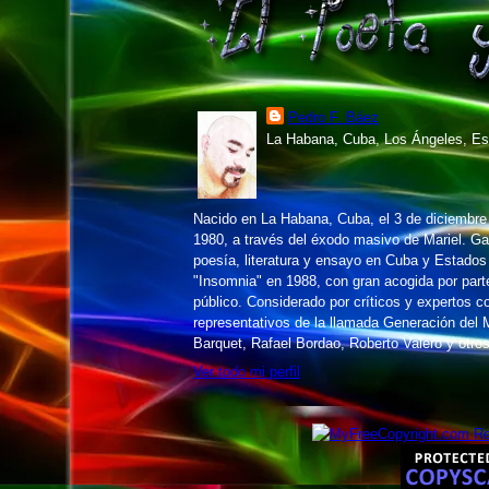
Pedro F. Báez
La Habana, Cuba, Los Ángeles, Es
Nacido en La Habana, Cuba, el 3 de diciembr
1980, a través del éxodo masivo de Mariel. 
poesía, literatura y ensayo en Cuba y Estados
"Insomnia" en 1988, con gran acogida por parte 
público. Considerado por críticos y expertos 
representativos de la llamada Generación del M
Barquet, Rafael Bordao, Roberto Valero y otros
Ver todo mi perfil