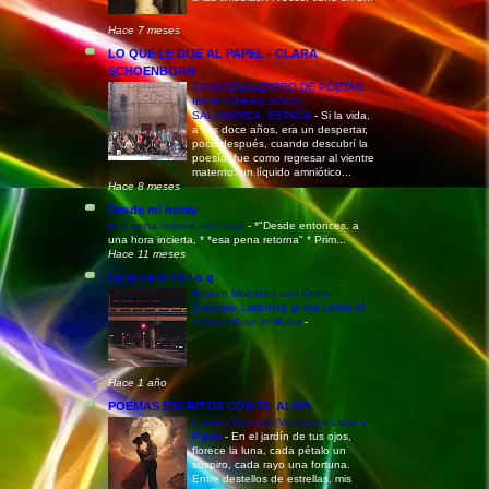
Hace 7 meses
LO QUE LE DIJE AL PAPEL - CLARA
SCHOENBORN
XXVIII ENCUENTRO DE POETAS
IBEROAMERICANOS -
SALAMANCA, ESPAÑA
-
Si la vida,
a mis doce años, era un despertar,
poco después, cuando descubrí la
poesía, fue como regresar al vientre
materno: un líquido amniótico...
Hace 8 meses
Desde mi noray
Esa pena retorna sin cesar
-
*"Desde entonces, a
una hora incierta, * *esa pena retorna" * Prim...
Hace 11 meses
t u m i a m i b l o g
Broken Melodies and Deep
Grooves: Listening at the Limits of
Cuban Music in Miami
-
Hace 1 año
POEMAS ESCRITOS CON EL ALMA
Latidos Eternos (Versos de Luna y
Plata)
-
En el jardín de tus ojos,
florece la luna, cada pétalo un
suspiro, cada rayo una fortuna.
Entre destellos de estrellas, mis