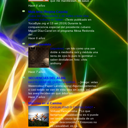
que me manifiestan. Mi salud ...
Hace 6 años
Mala letra (Regina Coyula)
Culpa del Imperialismo o de trolles y bots Una
protesta cubana vs Twitter
-
(Texto publicado en
YucaByte.org el 13 set 2019) Durante la
comparecencia especial del presidente cubano
Miguel Díaz-Canel en el programa Mesa Redonda
del ...
Hace 6 años
alcoba paralela
(algoritmo)
-
un hilo como una uve
doble a mediodía raíz y médula una
tierra de ojos lo puro lo germinal —
saber desfallecer. foto: chris
anthony
Hace 7 años
SECUENCIAS DEL ALMA
HASTA SIEMPRE QUERIDA AMIGA...
-
[image: velas
Watercolour Paper Landscaping] Algunas personas -
o casi todas- se van de esta vida sin aviso, así como
las aves deciden en qué árbol an...
Hace 7 años
Miguitas en el Camino
CASUALIDAD O CAUSALIDAD?
-
Voltaire mencionaba: *“Lo que
llamamos casualidad no es ni puede
ser sino la causa ignorada de un
efecto desconocido”.* Entonces no
es casualidad, es ca...