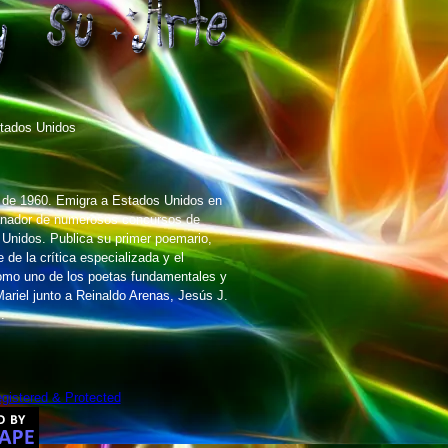
tados Unidos
e de 1960. Emigra a Estados Unidos en
Ganador de numerosos concursos de
 Unidos. Publica su primer poemario,
de la crítica especializada y el
como uno de los poetas fundamentales y
ariel junto a Reinaldo Arenas, Jesús J.
.