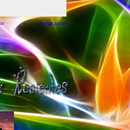
cio
Entrada antigua