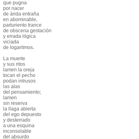
que pugna
por nacer
de árida entraña
en abominable,
parturiento trance
de obscena gestación
y errada lógica
viciada
de logaritmos.
La muerte
y sus ritos
lamen la oreja
tocan el pecho
podan intrusos
las alas
del pensamiento;
lamen
sin reserva
la llaga abierta
del ego depuesto
y desterrado
a una esquina
inconsolable
del absurdo