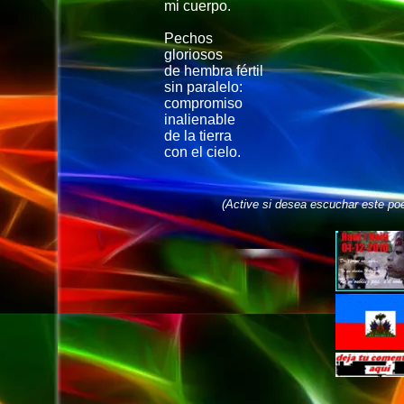
mi cuerpo.
Pechos
gloriosos
de hembra fértil
sin paralelo:
compromiso
inalienable
de la tierra
con el cielo.
(Active si desea escuchar este po