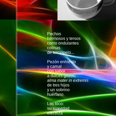
Pechos
hermosos y tersos
como ondulantes
colinas
de terciopelo...
Pezón enhiesto
y carnal
con sabor
a dulces gozos;
alma mater in extremis
de tres hijos
y un sobrino
huérfano.
Los toco:
su suavidad
electriza