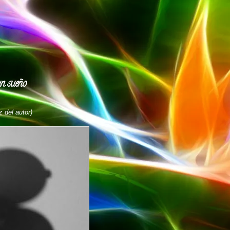
un sueño
 del autor)