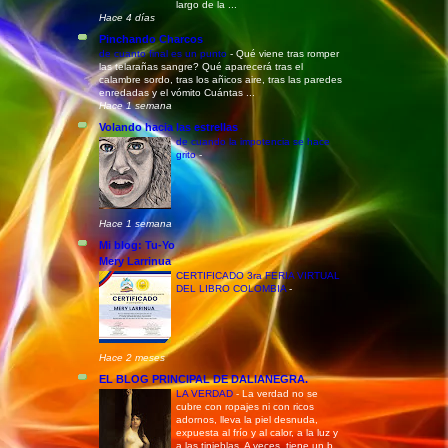
largo de la ...
Hace 4 días
Pinchando Charcos
de cuanto final es un punto
-
Qué viene tras romper
las telarañas sangre? Qué aparecerá tras el
calambre sordo, tras los añicos aire, tras las paredes
enredadas y el vómito Cuántas ...
Hace 1 semana
Volando hacia las estrellas
de cuando la impotencia se hace
grito
-
Hace 1 semana
Mi blog: Tu-Yo
Mery Larrinua
CERTIFICADO 3ra FERIA VIRTUAL
DEL LIBRO COLOMBIA
-
Hace 2 meses
EL BLOG PRINCIPAL DE DALIANEGRA.
LA VERDAD
-
La verdad no se
cubre con ropajes ni con ricos
adornos, lleva la piel desnuda,
expuesta al frío y al calor, a la luz y
a las tinieblas. A veces, tiene un b...