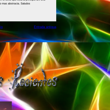
go mas abstracta. Saludos
cio
Entrada antigua