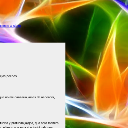
iones al sátiro
lejos pechos...
 que no me cansaría jamás de ascender,
fuerte y profundo jajajaa, que bella manera
en el texto que esta al principio ahí una