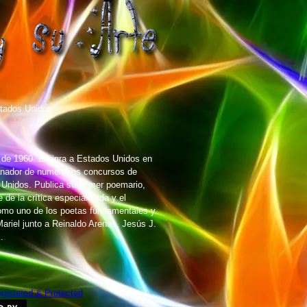
tados Unidos
e de 1960. Emigra a Estados Unidos en
Ganador de numerosos concursos de
 Unidos. Publica su primer poemario,
de la crítica especializada y el
como uno de los poetas fundamentales y
ariel junto a Reinaldo Arenas, Jesús J.
.