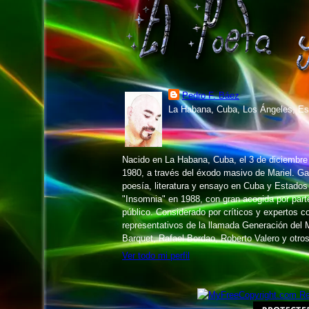
Pedro F. Báez
La Habana, Cuba, Los Ángeles, Es
Nacido en La Habana, Cuba, el 3 de diciembr
1980, a través del éxodo masivo de Mariel. 
poesía, literatura y ensayo en Cuba y Estados
"Insomnia" en 1988, con gran acogida por parte 
público. Considerado por críticos y expertos 
representativos de la llamada Generación del M
Barquet, Rafael Bordao, Roberto Valero y otros
Ver todo mi perfil