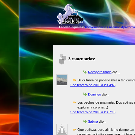
©
Pedro F. Báez
Labels/Etiquetas:
Aproximaciones al amor
,
Aproximac
3 comentarios:
Noesperesnada
dijo...
Difícil tarea de ponerle letra a tan comp
1 de febrero de 2010 a las 4:45
Domingo
dijo...
Los pechos de una mujer. Dos colinas
explorar y coronar. :)
1 de febrero de 2010 a las 7:16
Sabina
dijo...
Que sutileza, pero al mismo tiempo tan 
de narrar, te invito a que veas mi blog, 