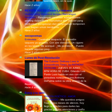
sueños laten, en la quie...
Hace 2 años
REVISTA VOCES (Desde La Habana)
Uraikan yang Dimaksud dengan Rancangan
Perakitan
-
Rancangan perakitan adalah proses
penting dalam dunia manufaktur dan industri yang
melibatkan pengaturan dan penyusunan komponen
atau bagian untuk membentu...
Hace 2 años
socopoemas
Entrevista
-
Caminaba despacio. El pantalón
vaquero ya gastado. Con aire distraído. Un cigarro
en los labios. Me acerqué: _Me permites?... Puedo
hacerte algunas preg...
Hace 3 años
Lunes de Post-Revolución
The Cubans: Ordinary Lives in
Extraordinary Times, by ANTHONY
DEPALMA
-
JUEVES 30 JUNIO,
8PM HORA DE CUBA. Orlando Luis
Pardo Lazo habla en vivo con el
periodista norteamericano Anthony
DePalma sobre su obra acerca de la
Revol...
Hace 4 años
Estoy a tu lado
RINCÓN POÉTICO : AMOR
PROHIBIDO
-
Mis queridos amigos:
Tras tantos meses de silencio, hoy
llego a ustedes para darles las
gracias por sus atenciones y cariño