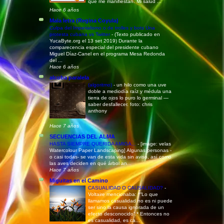
que me manifiestan. Mi salud ...
Hace 6 años
Mala letra (Regina Coyula)
Culpa del Imperialismo o de trolles y bots Una
protesta cubana vs Twitter
-
(Texto publicado en
YucaByte.org el 13 set 2019) Durante la
comparecencia especial del presidente cubano
Miguel Díaz-Canel en el programa Mesa Redonda
del ...
Hace 6 años
alcoba paralela
(algoritmo)
-
un hilo como una uve
doble a mediodía raíz y médula una
tierra de ojos lo puro lo germinal —
saber desfallecer. foto: chris
anthony
Hace 7 años
SECUENCIAS DEL ALMA
HASTA SIEMPRE QUERIDA AMIGA...
-
[image: velas
Watercolour Paper Landscaping] Algunas personas -
o casi todas- se van de esta vida sin aviso, así como
las aves deciden en qué árbol an...
Hace 7 años
Miguitas en el Camino
CASUALIDAD O CAUSALIDAD?
-
Voltaire mencionaba: *“Lo que
llamamos casualidad no es ni puede
ser sino la causa ignorada de un
efecto desconocido”.* Entonces no
es casualidad, es ca...