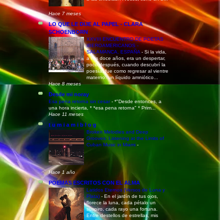
Hace 7 meses
LO QUE LE DIJE AL PAPEL - CLARA
SCHOENBORN
XXVIII ENCUENTRO DE POETAS
IBEROAMERICANOS -
SALAMANCA, ESPAÑA
-
Si la vida,
a mis doce años, era un despertar,
poco después, cuando descubrí la
poesía, fue como regresar al vientre
materno: un líquido amniótico...
Hace 8 meses
Desde mi noray
Esa pena retorna sin cesar
-
*"Desde entonces, a
una hora incierta, * *esa pena retorna" * Prim...
Hace 11 meses
t u m i a m i b l o g
Broken Melodies and Deep
Grooves: Listening at the Limits of
Cuban Music in Miami
-
Hace 1 año
POEMAS ESCRITOS CON EL ALMA
Latidos Eternos (Versos de Luna y
Plata)
-
En el jardín de tus ojos,
florece la luna, cada pétalo un
suspiro, cada rayo una fortuna.
Entre destellos de estrellas, mis