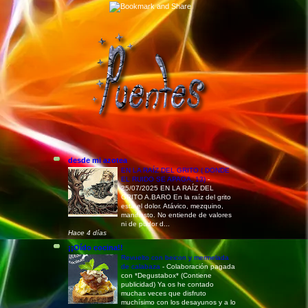
desde mi azotea
EN LA RAÍZ DEL GRITO ( DONDE
EL RUIDO SE APAGA, 13)
-
25/07/2025 EN LA RAÍZ DEL
GRITO A.BARO En la raíz del grito
está el dolor. Atávico, mezquino,
manifiesto. No entiende de valores
ni de pudor d...
Hace 4 días
¡¡Oído cocina!!
Revuelto con beicon y mermelada
de calabaza
-
Colaboración pagada
con *Degustabox* (Contiene
publicidad) Ya os he contado
muchas veces que disfruto
muchísimo con los desayunos y a lo