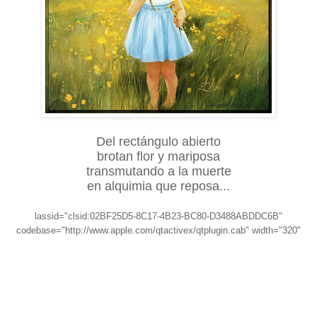
Del rectángulo abierto
brotan flor y mariposa
transmutando a la muerte
en alquimia que reposa...
lassid="clsid:02BF25D5-8C17-4B23-BC80-D3488ABDDC6B"
codebase="http://www.apple.com/qtactivex/qtplugin.cab" width="320"