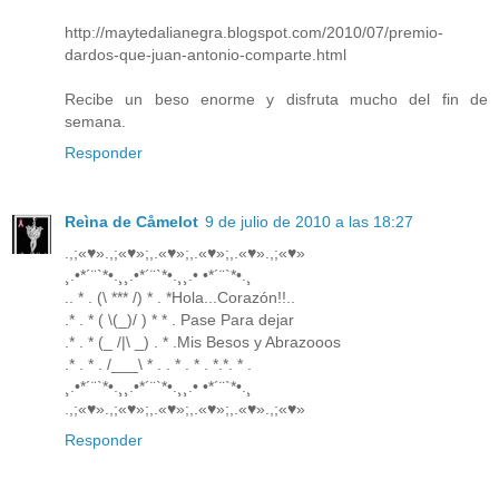
http://maytedalianegra.blogspot.com/2010/07/premio-
dardos-que-juan-antonio-comparte.html
Recibe un beso enorme y disfruta mucho del fin de
semana.
Responder
Reìna de Cåmelot
9 de julio de 2010 a las 18:27
.,;«♥».,;«♥»;,.«♥»;,.«♥»;,.«♥».,;«♥»
¸.•*´¨`*•.¸¸.•*´¨`*•.¸¸.• •*´¨`*•.¸
.. * . (\ *** /) * . *Hola...Corazón!!..
.* . * ( \(_)/ ) * * . Pase Para dejar
.* . * (_ /|\ _) . * .Mis Besos y Abrazooos
.* . * . /___\ * . . * . * . *.*. * .
¸.•*´¨`*•.¸¸.•*´¨`*•.¸¸.• •*´¨`*•.¸
.,;«♥».,;«♥»;,.«♥»;,.«♥»;,.«♥».,;«♥»
Responder