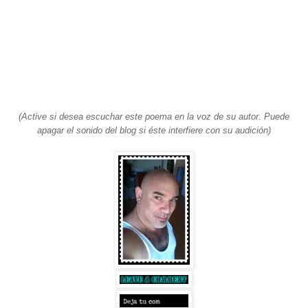
(Active si desea escuchar este poema en la voz de su autor. Puede
apagar el sonido del blog si éste interfiere con su audición)