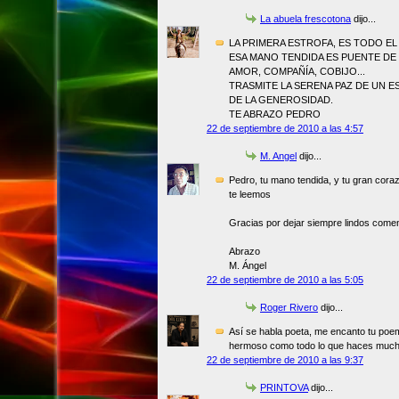
La abuela frescotona
dijo...
LA PRIMERA ESTROFA, ES TODO EL 
ESA MANO TENDIDA ES PUENTE DE
AMOR, COMPAÑÍA, COBIJO...
TRASMITE LA SERENA PAZ DE UN ES
DE LA GENEROSIDAD.
TE ABRAZO PEDRO
22 de septiembre de 2010 a las 4:57
M. Angel
dijo...
Pedro, tu mano tendida, y tu gran cora
te leemos
Gracias por dejar siempre lindos comen
Abrazo
M. Ángel
22 de septiembre de 2010 a las 5:05
Roger Rivero
dijo...
Así se habla poeta, me encanto tu poe
hermoso como todo lo que haces much
22 de septiembre de 2010 a las 9:37
PRINTOVA
dijo...