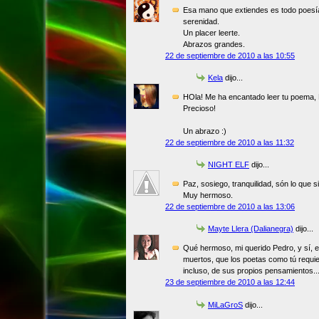
Esa mano que extiendes es todo poesía
serenidad.
Un placer leerte.
Abrazos grandes.
22 de septiembre de 2010 a las 10:55
Kela
dijo...
HOla! Me ha encantado leer tu poema,
Precioso!
Un abrazo :)
22 de septiembre de 2010 a las 11:32
NIGHT ELF
dijo...
Paz, sosiego, tranquilidad, són lo que s
Muy hermoso.
22 de septiembre de 2010 a las 13:06
Mayte Llera (Dalianegra)
dijo...
Qué hermoso, mi querido Pedro, y sí, e
muertos, que los poetas como tú requie
incluso, de sus propios pensamientos..
23 de septiembre de 2010 a las 12:44
MiLaGroS
dijo...