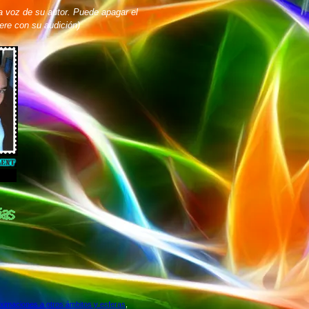
a voz de su autor. Puede apagar el
iere con su audición)
ximaciones a otros ámbitos y esferas
,