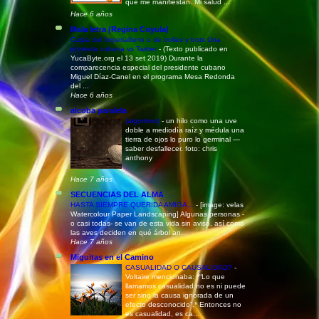
que me manifiestan. Mi salud ...
Hace 6 años
Mala letra (Regina Coyula)
Culpa del Imperialismo o de trolles y bots Una
protesta cubana vs Twitter
-
(Texto publicado en
YucaByte.org el 13 set 2019) Durante la
comparecencia especial del presidente cubano
Miguel Díaz-Canel en el programa Mesa Redonda
del ...
Hace 6 años
alcoba paralela
(algoritmo)
-
un hilo como una uve
doble a mediodía raíz y médula una
tierra de ojos lo puro lo germinal —
saber desfallecer. foto: chris
anthony
Hace 7 años
SECUENCIAS DEL ALMA
HASTA SIEMPRE QUERIDA AMIGA...
-
[image: velas
Watercolour Paper Landscaping] Algunas personas -
o casi todas- se van de esta vida sin aviso, así como
las aves deciden en qué árbol an...
Hace 7 años
Miguitas en el Camino
CASUALIDAD O CAUSALIDAD?
-
Voltaire mencionaba: *“Lo que
llamamos casualidad no es ni puede
ser sino la causa ignorada de un
efecto desconocido”.* Entonces no
es casualidad, es ca...