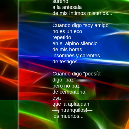
sureño
a la antesala
de mis íntimos misterios...
Cuando digo "soy amigo"
no es un eco
repetido
en el alpino silencio
de mis horas
insomnes y carentes
de testigos.
Cuando digo "poesía"
digo "paz"
pero no paz
de cementerio:
ésa
que la aplaudan
—¡intranquilos!—
los muertos...