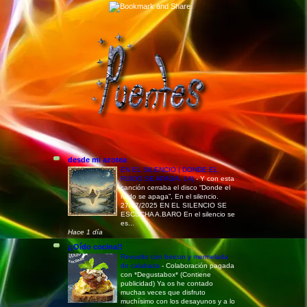
desde mi azotea
EN EL SILENCIO ( DONDE EL
RUIDO SE APAGA, 14)
-
Y con esta
canción cerraba el disco “Donde el
ruido se apaga”, En el silencio.
27/07/2025 EN EL SILENCIO SE
ESCUCHA A.BARO En el silencio se
es...
Hace 1 día
¡¡Oído cocina!!
Revuelto con beicon y mermelada
de calabaza
-
Colaboración pagada
con *Degustabox* (Contiene
publicidad) Ya os he contado
muchas veces que disfruto
muchísimo con los desayunos y a lo