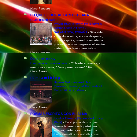
Hace 7 meses
LO QUE LE DIJE AL PAPEL - CLARA
SCHOENBORN
XXVIII ENCUENTRO DE POETAS
IBEROAMERICANOS -
SALAMANCA, ESPAÑA
-
Si la vida,
a mis doce años, era un despertar,
poco después, cuando descubrí la
poesía, fue como regresar al vientre
materno: un líquido amniótico...
Hace 8 meses
Desde mi noray
Esa pena retorna sin cesar
-
*"Desde entonces, a
una hora incierta, * *esa pena retorna" * Prim...
Hace 1 año
t u m i a m i b l o g
Broken Melodies and Deep
Grooves: Listening at the Limits of
Cuban Music in Miami
-
Hace 1 año
POEMAS ESCRITOS CON EL ALMA
Latidos Eternos (Versos de Luna y
Plata)
-
En el jardín de tus ojos,
florece la luna, cada pétalo un
suspiro, cada rayo una fortuna.
Entre destellos de estrellas, mis