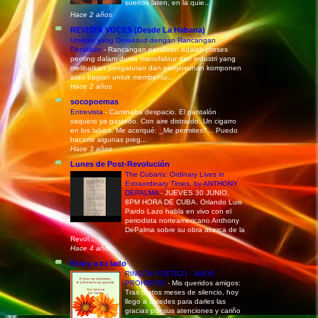
sueños laten, en la quie...
Hace 2 años
REVISTA VOCES (Desde La Habana)
Uraikan yang Dimaksud dengan Rancangan
Perakitan
-
Rancangan perakitan adalah proses
penting dalam dunia manufaktur dan industri yang
melibatkan pengaturan dan penyusunan komponen
atau bagian untuk membentu...
Hace 2 años
socopoemas
Entrevista
-
Caminaba despacio. El pantalón
vaquero ya gastado. Con aire distraído. Un cigarro
en los labios. Me acerqué: _Me permites?... Puedo
hacerte algunas preg...
Hace 3 años
Lunes de Post-Revolución
The Cubans: Ordinary Lives in
Extraordinary Times, by ANTHONY
DEPALMA
-
JUEVES 30 JUNIO,
8PM HORA DE CUBA. Orlando Luis
Pardo Lazo habla en vivo con el
periodista norteamericano Anthony
DePalma sobre su obra acerca de la
Revol...
Hace 4 años
Estoy a tu lado
RINCÓN POÉTICO : AMOR
PROHIBIDO
-
Mis queridos amigos:
Tras tantos meses de silencio, hoy
llego a ustedes para darles las
gracias por sus atenciones y cariño