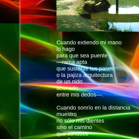
Cuando extiendo mi mano
lo hago
para que sea puente
—rama apta
que sustente tus pasos
o la pajiza arquitectura
de un nido
acunado
entre mis dedos—.
Cuando sonrío en la distancia
muestro
no sólo mis dientes
sino el camino
que conduce