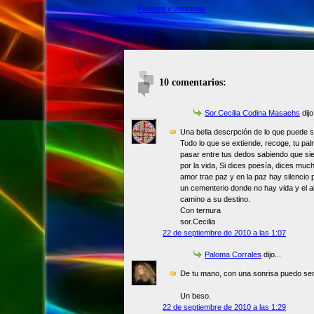
Puentes y ventanas
10 comentarios:
Sor.Cecilia Codina Masachs
dijo.
Una bella descrpción de lo que puede 
Todo lo que se extiende, recoge, tu pa
pasar entre tus dedos sabiendo que si
por la vida, Si dices poesía, dices muc
amor trae paz y en la paz hay silencio
un cementerio donde no hay vida y el a
camino a su destino.
Con ternura
sor.Cecilia
22 de septiembre de 2010 a las 1:07
Paloma Corrales
dijo...
De tu mano, con una sonrisa puedo sen
Un beso.
22 de septiembre de 2010 a las 1:29