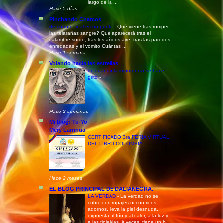
largo de la ...
Hace 5 días
Pinchando Charcos
de cuanto final es un punto
-
Qué viene tras romper
las telarañas sangre? Qué aparecerá tras el
calambre sordo, tras los añicos aire, tras las paredes
enredadas y el vómito Cuántas ...
Hace 1 semana
Volando hacia las estrellas
de cuando la impotencia se hace
grito
-
Hace 2 semanas
Mi blog: Tu-Yo
Mery Larrinua
CERTIFICADO 3ra FERIA VIRTUAL
DEL LIBRO COLOMBIA
-
Hace 2 meses
EL BLOG PRINCIPAL DE DALIANEGRA.
LA VERDAD
-
La verdad no se
cubre con ropajes ni con ricos
adornos, lleva la piel desnuda,
expuesta al frío y al calor, a la luz y
a las tinieblas. A veces, tiene un b...