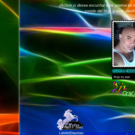
(Active si desea escuchar este poema en l
sonido del blog si éste interf
©
Pedro F. Báez
Labels/Etiquetas:
Aproximaciones a la amistad
,
Apro