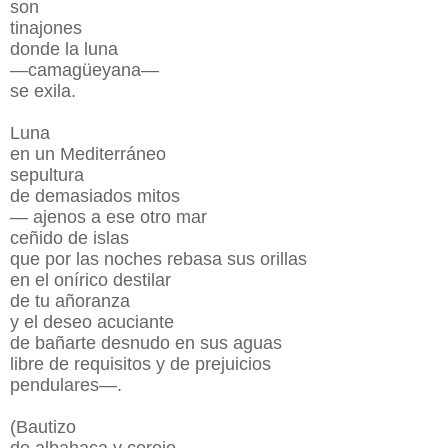
son
tinajones
donde la luna
—camagüeyana—
se exila.
Luna
en un Mediterráneo
sepultura
de demasiados mitos
— ajenos a ese otro mar
ceñido de islas
que por las noches rebasa sus orillas
en el onírico destilar
de tu añoranza
y el deseo acuciante
de bañarte desnudo en sus aguas
libre de requisitos y de prejuicios
pendulares—.
(Bautizo
de albahaca y corojo