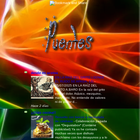
desde mi azotea
EN LA RAÍZ DEL GRITO ( DONDE
EL RUIDO SE APAGA, 13)
-
25/07/2025 EN LA RAÍZ DEL
GRITO A.BARO En la raíz del grito
está el dolor. Atávico, mezquino,
manifiesto. No entiende de valores
ni de pudor d...
Hace 2 días
¡¡Oído cocina!!
Revuelto con beicon y mermelada
de calabaza
-
Colaboración pagada
con *Degustabox* (Contiene
publicidad) Ya os he contado
muchas veces que disfruto
muchísimo con los desayunos y a lo