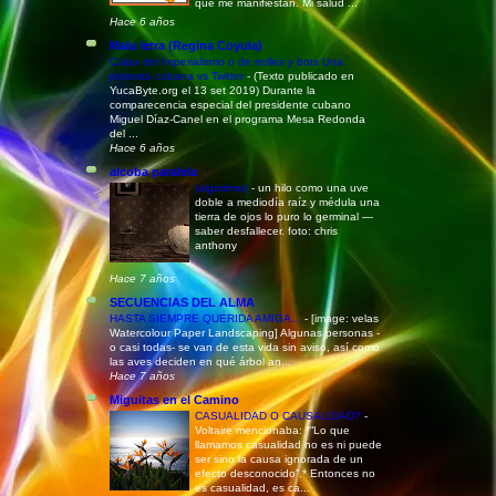
que me manifiestan. Mi salud ...
Hace 6 años
Mala letra (Regina Coyula)
Culpa del Imperialismo o de trolles y bots Una
protesta cubana vs Twitter
-
(Texto publicado en
YucaByte.org el 13 set 2019) Durante la
comparecencia especial del presidente cubano
Miguel Díaz-Canel en el programa Mesa Redonda
del ...
Hace 6 años
alcoba paralela
(algoritmo)
-
un hilo como una uve
doble a mediodía raíz y médula una
tierra de ojos lo puro lo germinal —
saber desfallecer. foto: chris
anthony
Hace 7 años
SECUENCIAS DEL ALMA
HASTA SIEMPRE QUERIDA AMIGA...
-
[image: velas
Watercolour Paper Landscaping] Algunas personas -
o casi todas- se van de esta vida sin aviso, así como
las aves deciden en qué árbol an...
Hace 7 años
Miguitas en el Camino
CASUALIDAD O CAUSALIDAD?
-
Voltaire mencionaba: *“Lo que
llamamos casualidad no es ni puede
ser sino la causa ignorada de un
efecto desconocido”.* Entonces no
es casualidad, es ca...