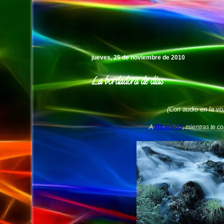
Pedro's Island
jueves, 25 de noviembre de 2010
La bordadora de días
(Con audio en la voz
A
MiLaGroS
, mientras te c