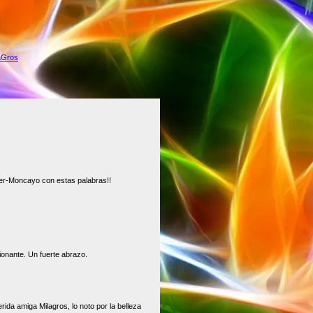
aGros
jer-Moncayo con estas palabras!!
ionante. Un fuerte abrazo.
ida amiga Milagros, lo noto por la belleza