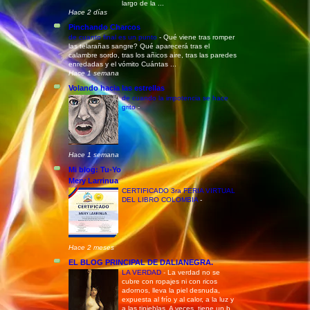
largo de la ...
Hace 2 días
Pinchando Charcos
de cuanto final es un punto
-
Qué viene tras romper
las telarañas sangre? Qué aparecerá tras el
calambre sordo, tras los añicos aire, tras las paredes
enredadas y el vómito Cuántas ...
Hace 1 semana
Volando hacia las estrellas
de cuando la impotencia se hace
grito
-
Hace 1 semana
Mi blog: Tu-Yo
Mery Larrinua
CERTIFICADO 3ra FERIA VIRTUAL
DEL LIBRO COLOMBIA
-
Hace 2 meses
EL BLOG PRINCIPAL DE DALIANEGRA.
LA VERDAD
-
La verdad no se
cubre con ropajes ni con ricos
adornos, lleva la piel desnuda,
expuesta al frío y al calor, a la luz y
a las tinieblas. A veces, tiene un b...