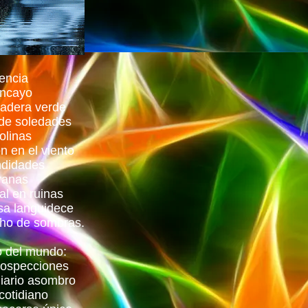
encia
oncayo
ladera verde
 de soledades
olinas
n en el viento
ndidades
ranas
al en ruinas
sa languidece
cho de sombras.
o del mundo:
rospecciones
iario asombro
 cotidiano