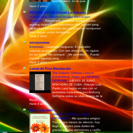
sueños laten, en la quie...
Hace 2 años
REVISTA VOCES (Desde La Habana)
Uraikan yang Dimaksud dengan Rancangan
Perakitan
-
Rancangan perakitan adalah proses
penting dalam dunia manufaktur dan industri yang
melibatkan pengaturan dan penyusunan komponen
atau bagian untuk membentu...
Hace 2 años
socopoemas
Entrevista
-
Caminaba despacio. El pantalón
vaquero ya gastado. Con aire distraído. Un cigarro
en los labios. Me acerqué: _Me permites?... Puedo
hacerte algunas preg...
Hace 3 años
Lunes de Post-Revolución
The Cubans: Ordinary Lives in
Extraordinary Times, by ANTHONY
DEPALMA
-
JUEVES 30 JUNIO,
8PM HORA DE CUBA. Orlando Luis
Pardo Lazo habla en vivo con el
periodista norteamericano Anthony
DePalma sobre su obra acerca de la
Revol...
Hace 4 años
Estoy a tu lado
RINCÓN POÉTICO : AMOR
PROHIBIDO
-
Mis queridos amigos:
Tras tantos meses de silencio, hoy
llego a ustedes para darles las
gracias por sus atenciones y cariño