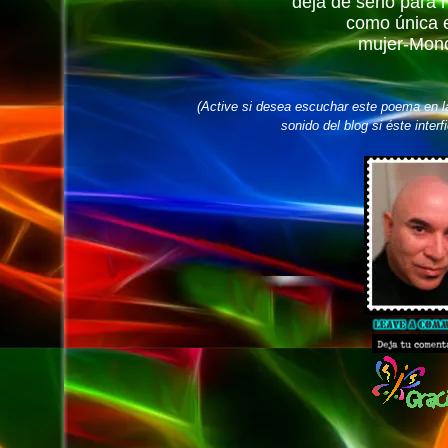
deja de serlo para 
como única e
mujer-Mon
(Active si desea escuchar este poema en l
sonido del blog si éste interf