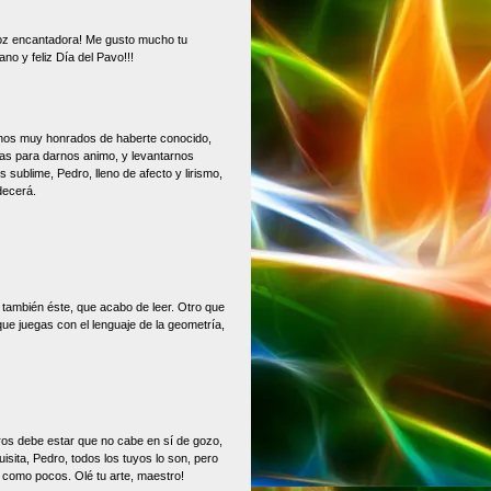
oz encantadora! Me gusto mucho tu
o y feliz Día del Pavo!!!
rnos muy honrados de haberte conocido,
tas para darnos animo, y levantarnos
sublime, Pedro, lleno de afecto y lirismo,
decerá.
 también éste, que acabo de leer. Otro que
e juegas con el lenguaje de la geometría,
ros debe estar que no cabe en sí de gozo,
sita, Pedro, todos los tuyos lo son, pero
 como pocos. Olé tu arte, maestro!