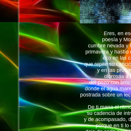
Eres, en es
poesía y M
cumbre nevada y 
primavera y hastío
eco en las c
que repite su canció
y en las profu
olorosas a 
del pozo con broc
donde el agua man
postrada sobre un le
De ti mana el ritm
su cadencia de int
y de acompasado, d
porque en ti lo