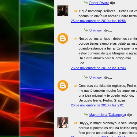
Roger Rivero
dijo...
Y qué homenaje señores!! Tienes un v
poema, te envío un abrazo Pedro herman
25 de noviembre de 2010 a las 10:56
Unknown
dijo...
Nosotros, tus amigos , debemos senti
porque tienes siempre las palabras jus
cuando estamos a tierra. Este poema es 
estoy convencido que Milagros lo agra
Un fuerte abrazo para ti, amigo mío.
Leo
25 de noviembre de 2010 a las 12:43
Unknown
dijo...
Controlas cantidad de registros, Pedro,
me gustó también mucho fue aquel en qu
una idea original, y te quedó redondo.
Un gusto leerte, Pedro. Gracias.
26 de noviembre de 2010 a las 2:01
Mayte Llera (Dalianegra)
dijo...
Huyyy, la mujer-Moncayo, o sea, Milag
porque el poema es de una belleza exqui
éste posee una delicadeza y una finura