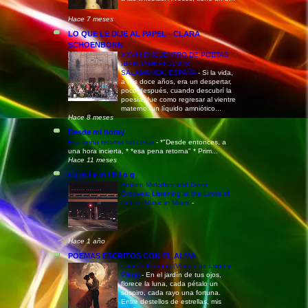
Hace 7 meses
LO QUE LE DIJE AL PAPEL - CLARA
SCHOENBORN
XXVIII ENCUENTRO DE POETAS
IBEROAMERICANOS -
SALAMANCA, ESPAÑA
-
Si la vida,
a mis doce años, era un despertar,
poco después, cuando descubrí la
poesía, fue como regresar al vientre
materno: un líquido amniótico...
Hace 8 meses
Desde mi noray
Esa pena retorna sin cesar
-
*"Desde entonces, a
una hora incierta, * *esa pena retorna" * Prim...
Hace 11 meses
t u m i a m i b l o g
Broken Melodies and Deep
Grooves: Listening at the Limits of
Cuban Music in Miami
-
Hace 1 año
POEMAS ESCRITOS CON EL ALMA
Latidos Eternos (Versos de Luna y
Plata)
-
En el jardín de tus ojos,
florece la luna, cada pétalo un
suspiro, cada rayo una fortuna.
Entre destellos de estrellas, mis