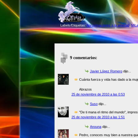
©
Pedro F. Báez
Labels/Etiquetas:
Aproximaciones a la amistad
,
MiL
9 comentarios:
Javier López Romero
dijo...
Cuánta fuerza y vida has dado a la mu
Abrazos
25 de noviembre de 2010 a las 0:53
Suso
dijo...
"De ti mana el ritmo del mundo", impres
25 de noviembre de 2010 a las 1:51
Anouna
dijo...
Pedro, conoces muy bien a nuestra quer