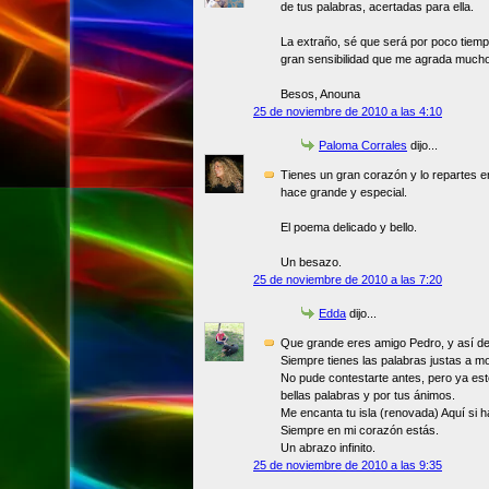
de tus palabras, acertadas para ella.
La extraño, sé que será por poco tiemp
gran sensibilidad que me agrada mucho
Besos, Anouna
25 de noviembre de 2010 a las 4:10
Paloma Corrales
dijo...
Tienes un gran corazón y lo repartes en
hace grande y especial.
El poema delicado y bello.
Un besazo.
25 de noviembre de 2010 a las 7:20
Edda
dijo...
Que grande eres amigo Pedro, y así de 
Siempre tienes las palabras justas a 
No pude contestarte antes, pero ya est
bellas palabras y por tus ánimos.
Me encanta tu isla (renovada) Aquí si 
Siempre en mi corazón estás.
Un abrazo infinito.
25 de noviembre de 2010 a las 9:35