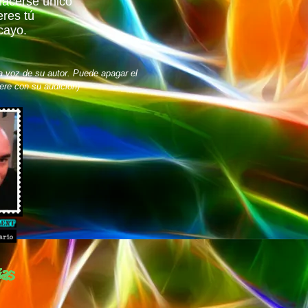
hacerse único
res tú
cayo.
a voz de su autor. Puede apagar el
iere con su audición)