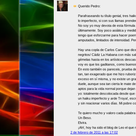
Querido Pedro:
Parafraseando tu título genial, tres ha
lo imperfecto, si con sus llamas prende
No soy yo muy devota de esta fórmula 
últimamente. Soy poco asiática y medid
tengo que esforzarme para hacer poe
amputados, limitados de intensidad. Per
Hay una copla de Carlos Cano que dice
negritos/ Cádiz La Habana con más sal
gémelas hasta en los artísticos descasc
voy es que los gaditanos, como buenos
En esto también os pareceis, prueba de 
tan, tan exagerado que me hizo ruboriz
exceso en sí misma, y no existe un gra
duele, aunque sea tan cierta le mate d
aptos para la vida normal porque dejan 
yo: totalmente descolocada desde que re
un haiku imperfecto y arde Troya!, esc
y sin reacionar varios días. Mi pobre 
Te quiero mucho y valoro cada palabra
Un Beso.
Elvira.
¡Ah!, hoy ha sido el blog de Leo el que 
2 de febrero de 2011 a las 17:02