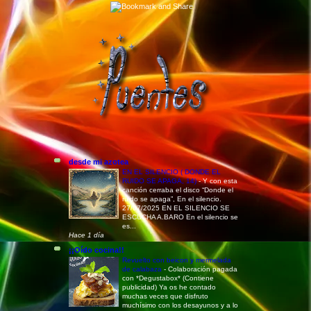
desde mi azotea
EN EL SILENCIO ( DONDE EL
RUIDO SE APAGA, 14)
-
Y con esta
canción cerraba el disco “Donde el
ruido se apaga”, En el silencio.
27/07/2025 EN EL SILENCIO SE
ESCUCHA A.BARO En el silencio se
es...
Hace 1 día
¡¡Oído cocina!!
Revuelto con beicon y mermelada
de calabaza
-
Colaboración pagada
con *Degustabox* (Contiene
publicidad) Ya os he contado
muchas veces que disfruto
muchísimo con los desayunos y a lo