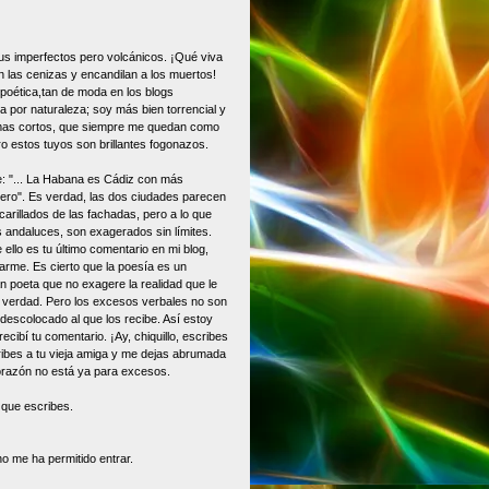
ikus imperfectos pero volcánicos. ¡Qué viva
n las cenizas y encandilan a los muertos!
poética,tan de moda en los blogs
a por naturaleza; soy más bien torrencial y
mas cortos, que siempre me quedan como
o estos tuyos son brillantes fogonazos.
: "... La Habana es Cádiz con más
ero". Es verdad, las dos ciudades parecen
arillados de las fachadas, pero a lo que
 andaluces, son exagerados sin límites.
ello es tu último comentario en mi blog,
arme. Es cierto que la poesía es un
n poeta que no exagere la realidad que le
e verdad. Pero los excesos verbales no son
descolocado al que los recibe. Así estoy
cibí tu comentario. ¡Ay, chiquillo, escribes
ribes a tu vieja amiga y me dejas abrumada
corazón no está ya para excesos.
 que escribes.
no me ha permitido entrar.