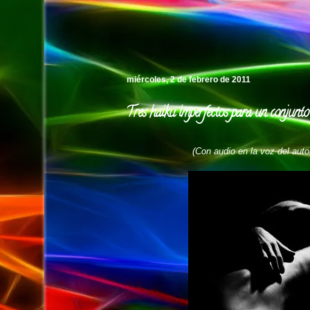
Pedro's Island
miércoles, 2 de febrero de 2011
Tres haiku imperfectos para un conjunto
(Con audio en la voz del aut