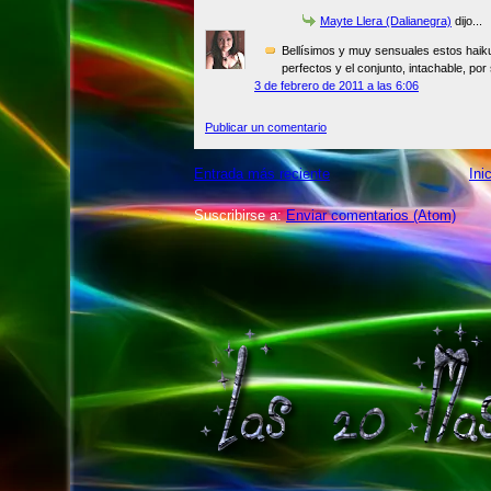
Mayte Llera (Dalianegra)
dijo...
Bellísimos y muy sensuales estos hai
perfectos y el conjunto, intachable, por 
3 de febrero de 2011 a las 6:06
Publicar un comentario
Entrada más reciente
Ini
Suscribirse a:
Enviar comentarios (Atom)