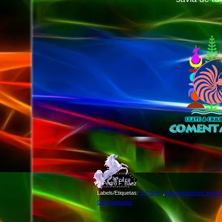
©
Pedro F. Báez
Labels/Etiquetas:
5-7-5(+/-)
,
Aproximaciones al amo
Otras latitudes