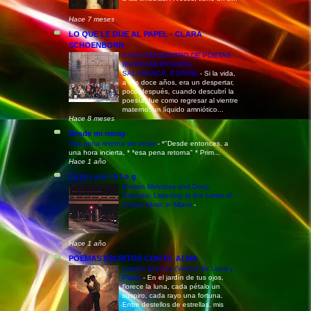
Hace 7 meses
LO QUE LE DIJE AL PAPEL - CLARA
SCHOENBORN
XXVIII ENCUENTRO DE POETAS
IBEROAMERICANOS -
SALAMANCA, ESPAÑA
-
Si la vida,
a mis doce años, era un despertar,
poco después, cuando descubrí la
poesía, fue como regresar al vientre
materno: un líquido amniótico...
Hace 8 meses
Desde mi noray
Esa pena retorna sin cesar
-
*"Desde entonces, a
una hora incierta, * *esa pena retorna" * Prim...
Hace 1 año
t u m i a m i b l o g
Broken Melodies and Deep
Grooves: Listening at the Limits of
Cuban Music in Miami
-
Hace 1 año
POEMAS ESCRITOS CON EL ALMA
Latidos Eternos (Versos de Luna y
Plata)
-
En el jardín de tus ojos,
florece la luna, cada pétalo un
suspiro, cada rayo una fortuna.
Entre destellos de estrellas, mis