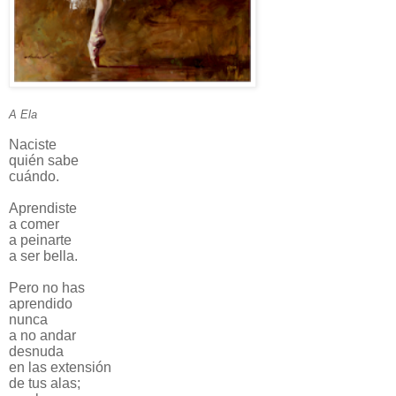
A Ela
Naciste
quién sabe
cuándo.
Aprendiste
a comer
a peinarte
a ser bella.
Pero no has
aprendido
nunca
a no andar
desnuda
en las extensión
de tus alas;