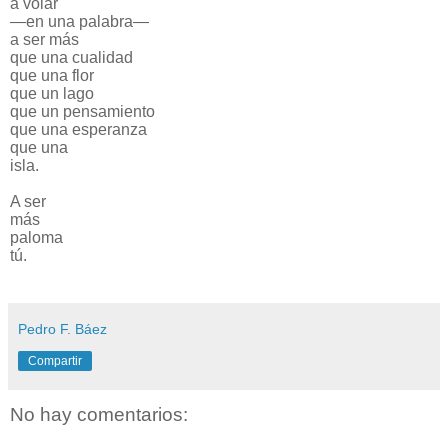
a volar
—en una palabra—
a ser más
que una cualidad
que una flor
que un lago
que un pensamiento
que una esperanza
que una
isla.
A ser
más
paloma
tú.
Pedro F. Báez
Compartir
No hay comentarios: