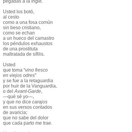
pegadas a la ingle.
Usted los botó,
al cesto
como a una fosa común
sin beso cristiano,
como se echan
a un hueco del camastro
los péndulos exhaustos
de una prostituta
maltratada de sífilis.
Usted
que toma “
vino fresco
en viejos odres
”
y se fue a la retaguardia
por huir de la Vanguardia,
o del
Avant-Garde
,
—qué sé yo—,
y que no dice
carajos
en sus versos contados
de avaricia;
que no sabe del dolor
que cada parto me trae.