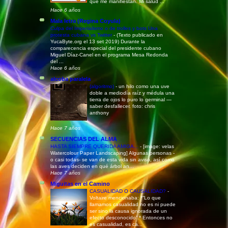
que me manifiestan. Mi salud ...
Hace 6 años
Mala letra (Regina Coyula)
Culpa del Imperialismo o de trolles y bots Una
protesta cubana vs Twitter
-
(Texto publicado en
YucaByte.org el 13 set 2019) Durante la
comparecencia especial del presidente cubano
Miguel Díaz-Canel en el programa Mesa Redonda
del ...
Hace 6 años
alcoba paralela
(algoritmo)
-
un hilo como una uve
doble a mediodía raíz y médula una
tierra de ojos lo puro lo germinal —
saber desfallecer. foto: chris
anthony
Hace 7 años
SECUENCIAS DEL ALMA
HASTA SIEMPRE QUERIDA AMIGA...
-
[image: velas
Watercolour Paper Landscaping] Algunas personas -
o casi todas- se van de esta vida sin aviso, así como
las aves deciden en qué árbol an...
Hace 7 años
Miguitas en el Camino
CASUALIDAD O CAUSALIDAD?
-
Voltaire mencionaba: *“Lo que
llamamos casualidad no es ni puede
ser sino la causa ignorada de un
efecto desconocido”.* Entonces no
es casualidad, es ca...