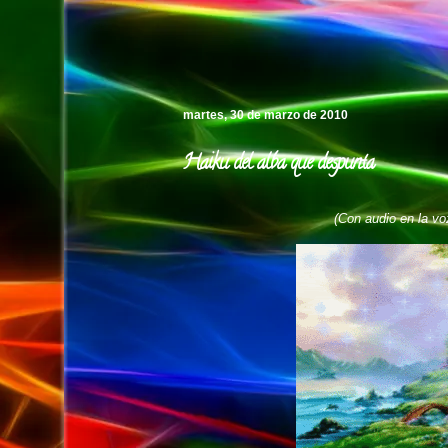
Pedro's Island
martes, 30 de marzo de 2010
Haiku del alba que despunta
(Con audio en la voz