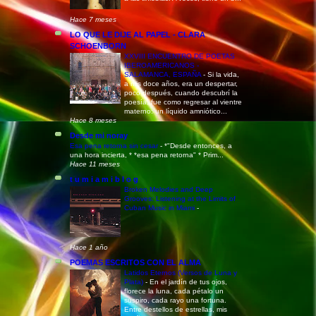
Hace 7 meses
LO QUE LE DIJE AL PAPEL - CLARA
SCHOENBORN
XXVIII ENCUENTRO DE POETAS
IBEROAMERICANOS -
SALAMANCA, ESPAÑA
-
Si la vida,
a mis doce años, era un despertar,
poco después, cuando descubrí la
poesía, fue como regresar al vientre
materno: un líquido amniótico...
Hace 8 meses
Desde mi noray
Esa pena retorna sin cesar
-
*"Desde entonces, a
una hora incierta, * *esa pena retorna" * Prim...
Hace 11 meses
t u m i a m i b l o g
Broken Melodies and Deep
Grooves: Listening at the Limits of
Cuban Music in Miami
-
Hace 1 año
POEMAS ESCRITOS CON EL ALMA
Latidos Eternos (Versos de Luna y
Plata)
-
En el jardín de tus ojos,
florece la luna, cada pétalo un
suspiro, cada rayo una fortuna.
Entre destellos de estrellas, mis