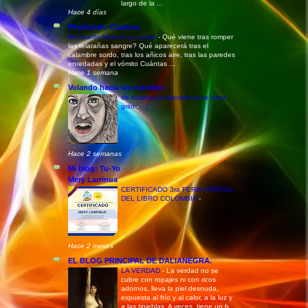
largo de la ...
Hace 4 días
Pinchando Charcos
de cuanto final es un punto
-
Qué viene tras romper
las telarañas sangre? Qué aparecerá tras el
calambre sordo, tras los añicos aire, tras las paredes
enredadas y el vómito Cuántas ...
Hace 1 semana
Volando hacia las estrellas
de cuando la impotencia se hace
grito
-
Hace 2 semanas
Mi blog: Tu-Yo
Mery Larrinua
CERTIFICADO 3ra FERIA VIRTUAL
DEL LIBRO COLOMBIA
-
Hace 2 meses
EL BLOG PRINCIPAL DE DALIANEGRA.
LA VERDAD
-
La verdad no se
cubre con ropajes ni con ricos
adornos, lleva la piel desnuda,
expuesta al frío y al calor, a la luz y
a las tinieblas. A veces, tiene un b...