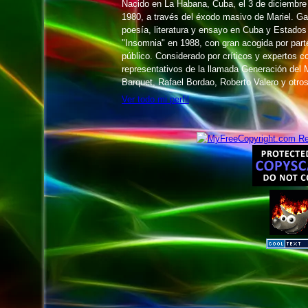
Nacido en La Habana, Cuba, el 3 de diciembr
1980, a través del éxodo masivo de Mariel. 
poesía, literatura y ensayo en Cuba y Estados
"Insomnia" en 1988, con gran acogida por parte 
público. Considerado por críticos y expertos 
representativos de la llamada Generación del M
Barquet, Rafael Bordao, Roberto Valero y otros
Ver todo mi perfil