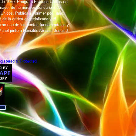
e de 1960. Emigra a Estados Unidos en
Ganador de numerosos concursos de
 Unidos. Publica su primer poemario,
de la crítica especializada y el
como uno de los poetas fundamentales y
ariel junto a Reinaldo Arenas, Jesús J.
.