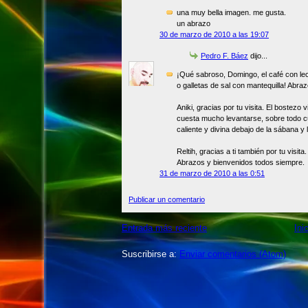
una muy bella imagen. me gusta.
un abrazo
30 de marzo de 2010 a las 19:07
Pedro F. Báez
dijo...
¡Qué sabroso, Domingo, el café con le
o galletas de sal con mantequilla! Abra
Aniki, gracias por tu visita. El bostezo
cuesta mucho levantarse, sobre todo cu
caliente y divina debajo de la sábana y 
Reltih, gracias a ti también por tu visit
Abrazos y bienvenidos todos siempre.
31 de marzo de 2010 a las 0:51
Publicar un comentario
Entrada más reciente
Ini
Suscribirse a:
Enviar comentarios (Atom)