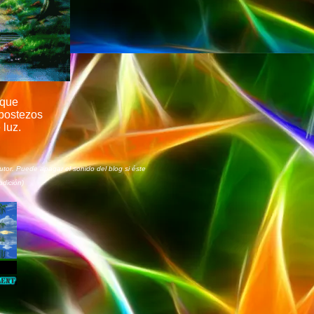
que
 bostezos
 luz.
tor. Puede apagar el sonido del blog si éste
udición)