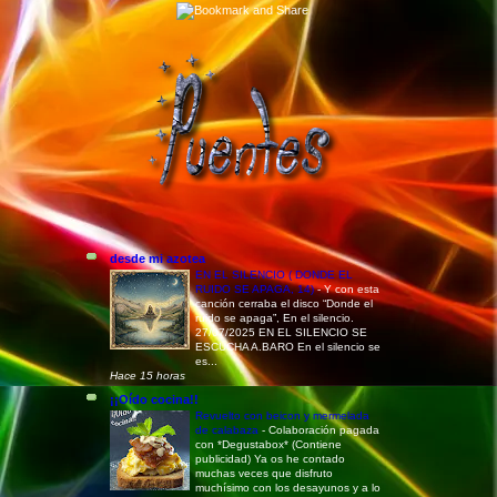
desde mi azotea
EN EL SILENCIO ( DONDE EL
RUIDO SE APAGA, 14)
-
Y con esta
canción cerraba el disco “Donde el
ruido se apaga”, En el silencio.
27/07/2025 EN EL SILENCIO SE
ESCUCHA A.BARO En el silencio se
es...
Hace 15 horas
¡¡Oído cocina!!
Revuelto con beicon y mermelada
de calabaza
-
Colaboración pagada
con *Degustabox* (Contiene
publicidad) Ya os he contado
muchas veces que disfruto
muchísimo con los desayunos y a lo