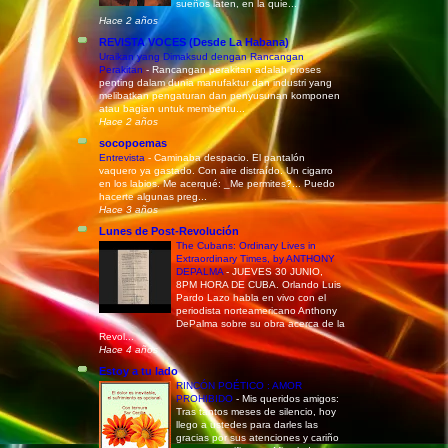
sueños laten, en la quie...
Hace 2 años
REVISTA VOCES (Desde La Habana)
Uraikan yang Dimaksud dengan Rancangan
Perakitan
-
Rancangan perakitan adalah proses
penting dalam dunia manufaktur dan industri yang
melibatkan pengaturan dan penyusunan komponen
atau bagian untuk membentu...
Hace 2 años
socopoemas
Entrevista
-
Caminaba despacio. El pantalón
vaquero ya gastado. Con aire distraído. Un cigarro
en los labios. Me acerqué: _Me permites?... Puedo
hacerte algunas preg...
Hace 3 años
Lunes de Post-Revolución
The Cubans: Ordinary Lives in
Extraordinary Times, by ANTHONY
DEPALMA
-
JUEVES 30 JUNIO,
8PM HORA DE CUBA. Orlando Luis
Pardo Lazo habla en vivo con el
periodista norteamericano Anthony
DePalma sobre su obra acerca de la
Revol...
Hace 4 años
Estoy a tu lado
RINCÓN POÉTICO : AMOR
PROHIBIDO
-
Mis queridos amigos:
Tras tantos meses de silencio, hoy
llego a ustedes para darles las
gracias por sus atenciones y cariño