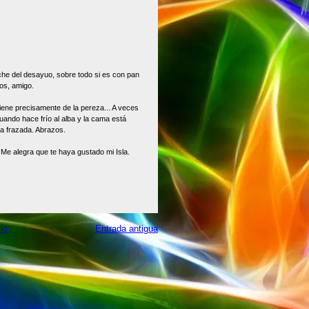
che del desayuo, sobre todo si es con pan
zos, amigo.
 viene precisamente de la pereza... A veces
ando hace frío al alba y la cama está
la frazada. Abrazos.
a. Me alegra que te haya gustado mi Isla.
cio
Entrada antigua