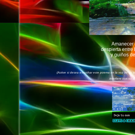
Amanecer 
despierta entre
y guiños de
(Active si desea escuchar este poema en la voz de su au
interfiere con su a