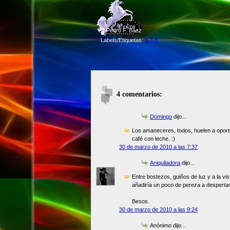
©
Pedro F. Báez
Labels/Etiquetas:
5-7-5
4 comentarios:
Domingo
dijo...
Los amaneceres, todos, huelen a oportu
café con leche. :)
30 de marzo de 2010 a las 7:37
Aniquiladora
dijo...
Entre bostezos, guiños de luz y a la vi
añadiría un poco de pereza a despertar
Besos.
30 de marzo de 2010 a las 9:24
Anónimo dijo...