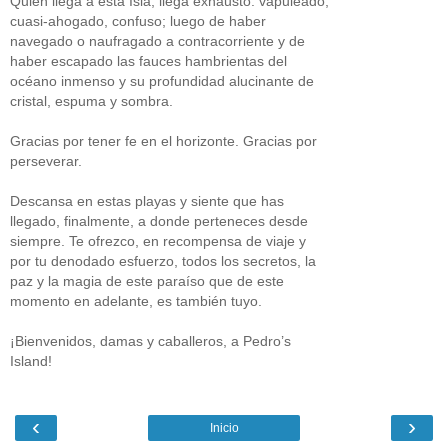
Quien llega a esta Isla, llega exhausto: vapuleado,
cuasi-ahogado, confuso; luego de haber
navegado o naufragado a contracorriente y de
haber escapado las fauces hambrientas del
océano inmenso y su profundidad alucinante de
cristal, espuma y sombra.
Gracias por tener fe en el horizonte. Gracias por
perseverar.
Descansa en estas playas y siente que has
llegado, finalmente, a donde perteneces desde
siempre. Te ofrezco, en recompensa de viaje y
por tu denodado esfuerzo, todos los secretos, la
paz y la magia de este paraíso que de este
momento en adelante, es también tuyo.
¡Bienvenidos, damas y caballeros, a Pedro’s
Island!
‹
›
Inicio