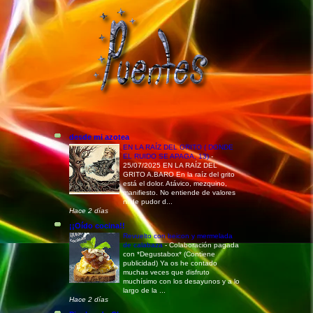
desde mi azotea
EN LA RAÍZ DEL GRITO ( DONDE
EL RUIDO SE APAGA, 13)
-
25/07/2025 EN LA RAÍZ DEL
GRITO A.BARO En la raíz del grito
está el dolor. Atávico, mezquino,
manifiesto. No entiende de valores
ni de pudor d...
Hace 2 días
¡¡Oído cocina!!
Revuelto con beicon y mermelada
de calabaza
-
Colaboración pagada
con *Degustabox* (Contiene
publicidad) Ya os he contado
muchas veces que disfruto
muchísimo con los desayunos y a lo
largo de la ...
Hace 2 días