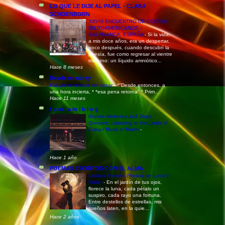
LO QUE LE DIJE AL PAPEL - CLARA
SCHOENBORN
XXVIII ENCUENTRO DE POETAS
IBEROAMERICANOS -
SALAMANCA, ESPAÑA
-
Si la vida,
a mis doce años, era un despertar,
poco después, cuando descubrí la
poesía, fue como regresar al vientre
materno: un líquido amniótico...
Hace 8 meses
Desde mi noray
Esa pena retorna sin cesar
-
*"Desde entonces, a
una hora incierta, * *esa pena retorna" * Prim...
Hace 11 meses
t u m i a m i b l o g
Broken Melodies and Deep
Grooves: Listening at the Limits of
Cuban Music in Miami
-
Hace 1 año
POEMAS ESCRITOS CON EL ALMA
Latidos Eternos (Versos de Luna y
Plata)
-
En el jardín de tus ojos,
florece la luna, cada pétalo un
suspiro, cada rayo una fortuna.
Entre destellos de estrellas, mis
sueños laten, en la quie...
Hace 2 años