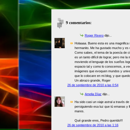
9 comentarios:
Roger Rivero
dijo...
Holaaaa. Bueno esta es una magnifica 
hermanito. Me ha gustado mucho y es u
Como sabes, el tema de la poesía de ci
es un tanto difícil de lograr, pero me 
moviendo el lenguaje de los sueños logr
espacio tal y como lo conocemos, a ve
imágenes que evoquen mundos y unive
que lo colocare en mi blog, y que qued
Un abrazo grande, Roger
26 de septiembre de 2010 a las 0:54
Amelia Díaz
dijo...
Ha sido casi un viaje astral a través de
persiguiendo esa luz que tú emanas y ll
mares.
Qué grande eres, Pedro querido!!!
26 de septiembre de 2010 a las 1:16