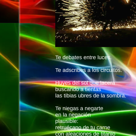
Te debates entre luces.
Te adscribes a los circuitos.
Huyes del sol que lacera
buscando a tientas
las tibias ubres de la sombra.
Te niegas a negarte
en la negación
plausible:
retruécano de tu carne
con aleaciones de titanio