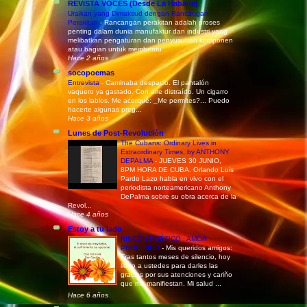
REVISTA VOCES (Desde La Habana)
Uraikan yang Dimaksud dengan Rancangan
Perakitan
-
Rancangan perakitan adalah proses
penting dalam dunia manufaktur dan industri yang
melibatkan pengaturan dan penyusunan komponen
atau bagian untuk membentu...
Hace 2 años
socopoemas
Entrevista
-
Caminaba despacio. El pantalón
vaquero ya gastado. Con aire distraído. Un cigarro
en los labios. Me acerqué: _Me permites?... Puedo
hacerte algunas preg...
Hace 3 años
Lunes de Post-Revolución
The Cubans: Ordinary Lives in
Extraordinary Times, by ANTHONY
DEPALMA
-
JUEVES 30 JUNIO,
8PM HORA DE CUBA. Orlando Luis
Pardo Lazo habla en vivo con el
periodista norteamericano Anthony
DePalma sobre su obra acerca de la
Revol...
Hace 4 años
Estoy a tu lado
RINCÓN POÉTICO : AMOR
PROHIBIDO
-
Mis queridos amigos:
Tras tantos meses de silencio, hoy
llego a ustedes para darles las
gracias por sus atenciones y cariño
que me manifiestan. Mi salud ...
Hace 6 años