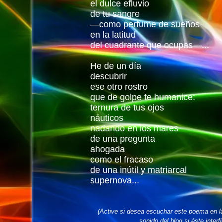
el dulce efluvio
de tu sangre
—como perfume de sueños
en la latitud
del cuadrante que ocupas—...
He de un día
descubrir
ese otro rostro
que de golpe te humanice:
ternura de tus ojos
náuticos
nadando en los mares
de una pregunta
ahogada
como el fracaso
de una inútil y matriarcal
supernova...
(Active si desea escuchar este poema en l
sonido del blog si éste interf