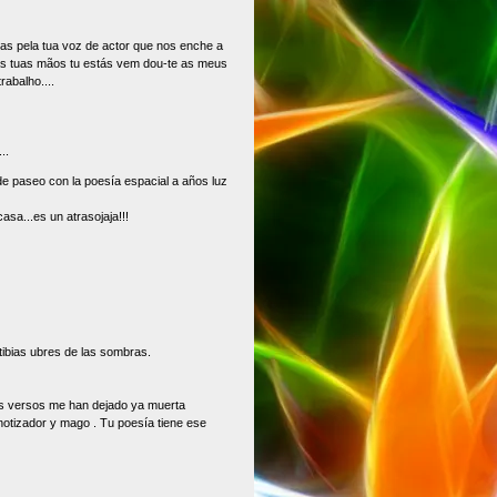
as pela tua voz de actor que nos enche a
as tuas mãos tu estás vem dou-te as meus
abalho....
..
e paseo con la poesía espacial a años luz
asa...es un atrasojaja!!!
tibias ubres de las sombras.
os versos me han dejado ya muerta
notizador y mago . Tu poesía tiene ese