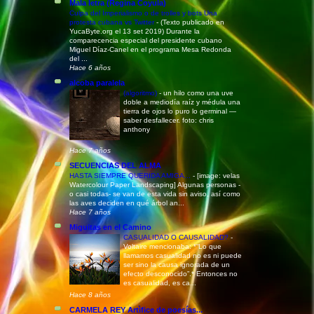
Mala letra (Regina Coyula)
Culpa del Imperialismo o de trolles y bots Una
protesta cubana vs Twitter
-
(Texto publicado en
YucaByte.org el 13 set 2019) Durante la
comparecencia especial del presidente cubano
Miguel Díaz-Canel en el programa Mesa Redonda
del ...
Hace 6 años
alcoba paralela
(algoritmo)
-
un hilo como una uve
doble a mediodía raíz y médula una
tierra de ojos lo puro lo germinal —
saber desfallecer. foto: chris
anthony
Hace 7 años
SECUENCIAS DEL ALMA
HASTA SIEMPRE QUERIDA AMIGA...
-
[image: velas
Watercolour Paper Landscaping] Algunas personas -
o casi todas- se van de esta vida sin aviso, así como
las aves deciden en qué árbol an...
Hace 7 años
Miguitas en el Camino
CASUALIDAD O CAUSALIDAD?
-
Voltaire mencionaba: *“Lo que
llamamos casualidad no es ni puede
ser sino la causa ignorada de un
efecto desconocido”.* Entonces no
es casualidad, es ca...
Hace 8 años
CARMELA REY Artìfice de poesías...