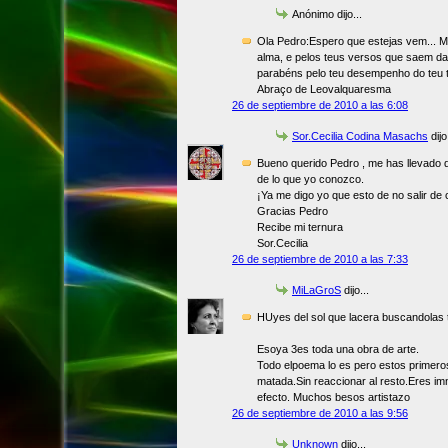
Anónimo dijo...
Ola Pedro:Espero que estejas vem... M
alma, e pelos teus versos que saem d
parabéns pelo teu desempenho do teu tr
Abraço de Leovalquaresma
26 de septiembre de 2010 a las 6:08
Sor.Cecilia Codina Masachs
dijo.
Bueno querido Pedro , me has llevado d
de lo que yo conozco.
¡Ya me digo yo que esto de no salir de c
Gracias Pedro
Recibe mi ternura
Sor.Cecilia
26 de septiembre de 2010 a las 7:33
MiLaGroS
dijo...
HUyes del sol que lacera buscandolas 
Esoya 3es toda una obra de arte.
Todo elpoema lo es pero estos primer
matada.Sin reaccionar al resto.Eres im
efecto. Muchos besos artistazo
26 de septiembre de 2010 a las 9:56
Unknown
dijo...