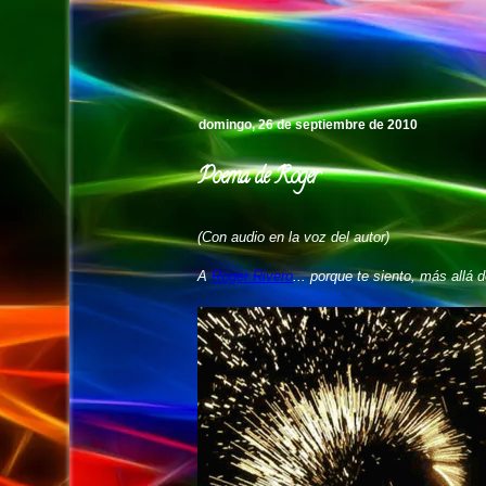
Pedro's Island
domingo, 26 de septiembre de 2010
Poema de Roger
(Con audio en la voz del autor)
A
Roger Rivero
... porque te siento, más allá d