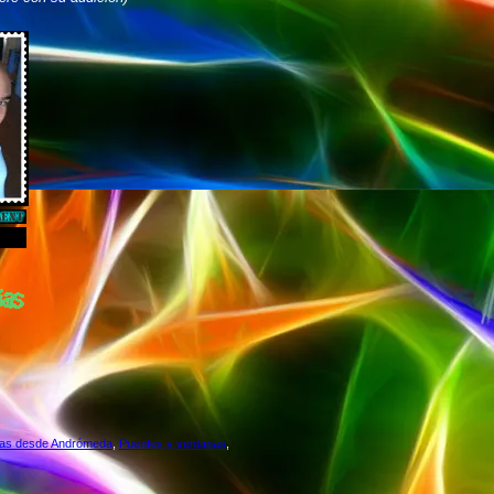
tas desde Andrómeda
,
Puentes y ventanas
,