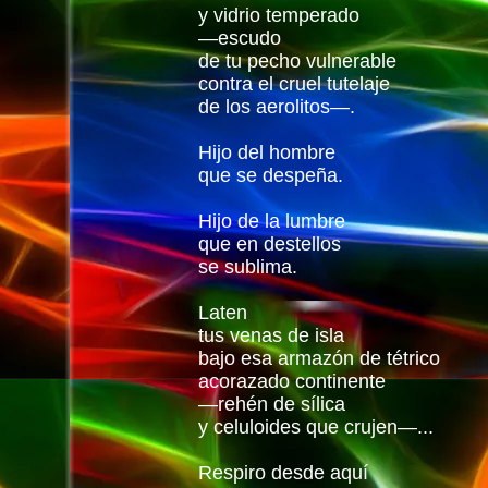
y vidrio temperado
—escudo
de tu pecho vulnerable
contra el cruel tutelaje
de los aerolitos—.
Hijo del hombre
que se despeña.
Hijo de la lumbre
que en destellos
se sublima.
Laten
tus venas de isla
bajo esa armazón de tétrico
acorazado continente
—rehén de sílica
y celuloides que crujen—...
Respiro desde aquí