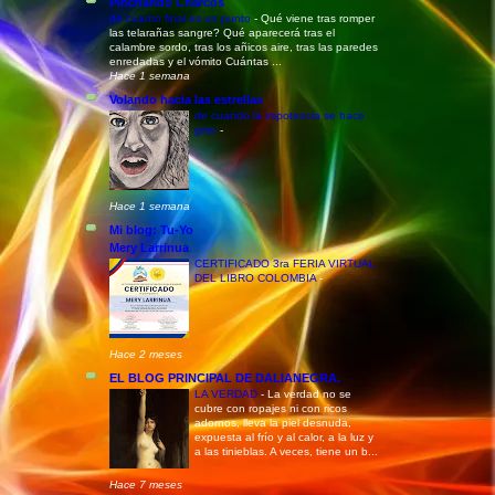
Pinchando Charcos
de cuanto final es un punto
-
Qué viene tras romper
las telarañas sangre? Qué aparecerá tras el
calambre sordo, tras los añicos aire, tras las paredes
enredadas y el vómito Cuántas ...
Hace 1 semana
Volando hacia las estrellas
de cuando la impotencia se hace
grito
-
Hace 1 semana
Mi blog: Tu-Yo
Mery Larrinua
CERTIFICADO 3ra FERIA VIRTUAL
DEL LIBRO COLOMBIA
-
Hace 2 meses
EL BLOG PRINCIPAL DE DALIANEGRA.
LA VERDAD
-
La verdad no se
cubre con ropajes ni con ricos
adornos, lleva la piel desnuda,
expuesta al frío y al calor, a la luz y
a las tinieblas. A veces, tiene un b...
Hace 7 meses