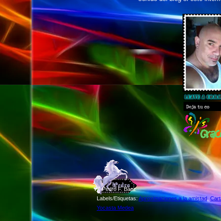
©
Pedro F. Báez
Labels/Etiquetas:
Aproximaciones a la amistad
,
Car
Yocasta Medea