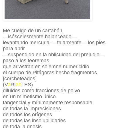
Me cuelgo de un cartabón
—isóscelesmente balanceado—
levantando mercurial —talarmente— los pies
para abrir
—suspendido en la oblicuidad del preludio—
paso a los teoremas
que arrastran en solemne numericidio
el cuerpo de Pitágoras hecho fragmentos
[corcheteados]
(V
a
RI
ab
LES)
diluidos como fracciones de polvo
en un mimetismo único
tangencial y mínimamente responsable
de todas la imprecisiones
de todos los orígenes
de todas las insolubilidades
de toda la gnosis