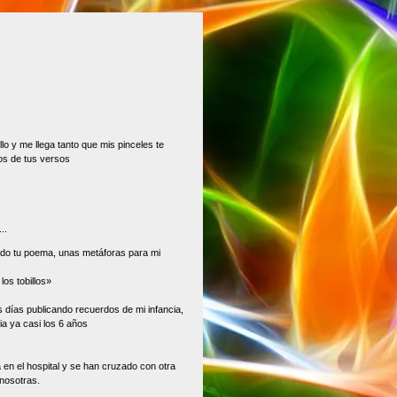
llo y me llega tanto que mis pinceles te
os de tus versos
..
do tu poema, unas metáforas para mi
os tobillos»
os días publicando recuerdos de mi infancia,
ia ya casi los 6 años
 en el hospital y se han cruzado con otra
nosotras.