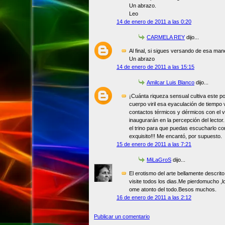
Un abrazo.
Leo
14 de enero de 2011 a las 0:20
CARMELA REY
dijo...
Al final, si sigues versando de esa man
Un abrazo
14 de enero de 2011 a las 15:15
Amilcar Luis Blanco
dijo...
¡Cuánta riqueza sensual cultiva este 
cuerpo viril esa eyaculación de tiempo 
contactos térmicos y dérmicos con el vie
inaugurarán en la percepción del lector.
el trino para que puedas escucharlo co
exquisito!!! Me encantó, por supuesto.
15 de enero de 2011 a las 7:21
MiLaGroS
dijo...
El erotismo del arte bellamente descrit
visite todos los dias.Me pierdomucho ,l
ome atonto del todo.Besos muchos.
16 de enero de 2011 a las 2:12
Publicar un comentario