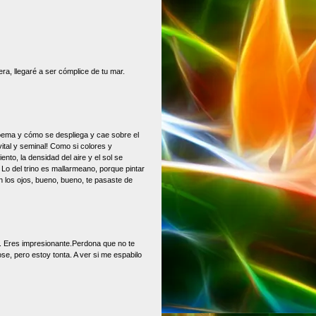
era, llegaré a ser cómplice de tu mar.
poema y cómo se despliega y cae sobre el
vital y seminal! Como si colores y
nto, la densidad del aire y el sol se
 Lo del trino es mallarmeano, porque pintar
n los ojos, bueno, bueno, te pasaste de
o. Eres impresionante.Perdona que no te
ose, pero estoy tonta. A ver si me espabilo