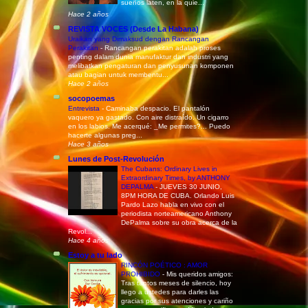
sueños laten, en la quie...
Hace 2 años
REVISTA VOCES (Desde La Habana)
Uraikan yang Dimaksud dengan Rancangan
Perakitan
-
Rancangan perakitan adalah proses
penting dalam dunia manufaktur dan industri yang
melibatkan pengaturan dan penyusunan komponen
atau bagian untuk membentu...
Hace 2 años
socopoemas
Entrevista
-
Caminaba despacio. El pantalón
vaquero ya gastado. Con aire distraído. Un cigarro
en los labios. Me acerqué: _Me permites?... Puedo
hacerte algunas preg...
Hace 3 años
Lunes de Post-Revolución
The Cubans: Ordinary Lives in
Extraordinary Times, by ANTHONY
DEPALMA
-
JUEVES 30 JUNIO,
8PM HORA DE CUBA. Orlando Luis
Pardo Lazo habla en vivo con el
periodista norteamericano Anthony
DePalma sobre su obra acerca de la
Revol...
Hace 4 años
Estoy a tu lado
RINCÓN POÉTICO : AMOR
PROHIBIDO
-
Mis queridos amigos:
Tras tantos meses de silencio, hoy
llego a ustedes para darles las
gracias por sus atenciones y cariño