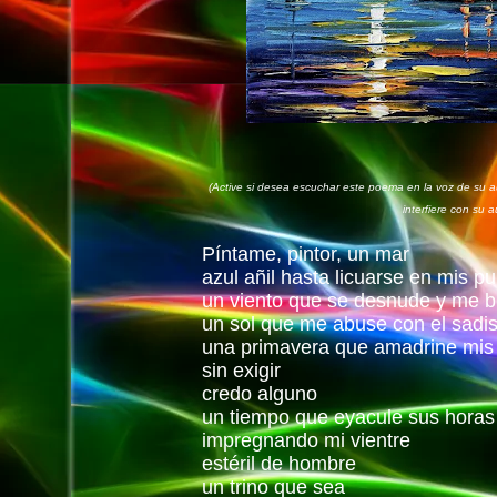
(Active si desea escuchar este poema en la voz de su au
interfiere con su a
Píntame, pintor, un mar
azul añil hasta licuarse en mis pu
un viento que se desnude y me be
un sol que me abuse con el sadis
una primavera que amadrine mis
sin exigir
credo alguno
un tiempo que eyacule sus horas
impregnando mi vientre
estéril de hombre
un trino que sea