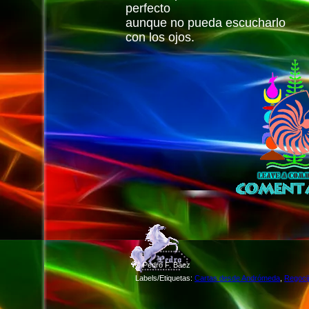
perfecto
aunque no pueda escucharlo
con los ojos.
©
Pedro F. Báez
Labels/Etiquetas:
Cartas desde Andrómeda
,
Regocij