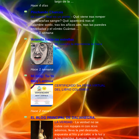
largo de la ...
Hace 4 días
Pinchando Charcos
de cuanto final es un punto
-
Qué viene tras romper
las telarañas sangre? Qué aparecerá tras el
calambre sordo, tras los añicos aire, tras las paredes
enredadas y el vómito Cuántas ...
Hace 1 semana
Volando hacia las estrellas
de cuando la impotencia se hace
grito
-
Hace 1 semana
Mi blog: Tu-Yo
Mery Larrinua
CERTIFICADO 3ra FERIA VIRTUAL
DEL LIBRO COLOMBIA
-
Hace 2 meses
EL BLOG PRINCIPAL DE DALIANEGRA.
LA VERDAD
-
La verdad no se
cubre con ropajes ni con ricos
adornos, lleva la piel desnuda,
expuesta al frío y al calor, a la luz y
a las tinieblas. A veces, tiene un b...