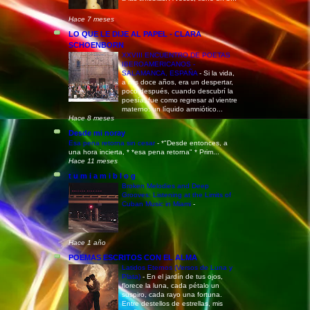
Hace 7 meses
LO QUE LE DIJE AL PAPEL - CLARA
SCHOENBORN
XXVIII ENCUENTRO DE POETAS
IBEROAMERICANOS -
SALAMANCA, ESPAÑA
-
Si la vida,
a mis doce años, era un despertar,
poco después, cuando descubrí la
poesía, fue como regresar al vientre
materno: un líquido amniótico...
Hace 8 meses
Desde mi noray
Esa pena retorna sin cesar
-
*"Desde entonces, a
una hora incierta, * *esa pena retorna" * Prim...
Hace 11 meses
t u m i a m i b l o g
Broken Melodies and Deep
Grooves: Listening at the Limits of
Cuban Music in Miami
-
Hace 1 año
POEMAS ESCRITOS CON EL ALMA
Latidos Eternos (Versos de Luna y
Plata)
-
En el jardín de tus ojos,
florece la luna, cada pétalo un
suspiro, cada rayo una fortuna.
Entre destellos de estrellas, mis