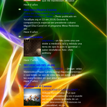
que me manifiestan. Mi salud ...
Hace 6 años
Mala letra (Regina Coyula)
Culpa del Imperialismo o de trolles y bots Una
protesta cubana vs Twitter
-
(Texto publicado en
YucaByte.org el 13 set 2019) Durante la
comparecencia especial del presidente cubano
Miguel Díaz-Canel en el programa Mesa Redonda
del ...
Hace 6 años
alcoba paralela
(algoritmo)
-
un hilo como una uve
doble a mediodía raíz y médula una
tierra de ojos lo puro lo germinal —
saber desfallecer. foto: chris
anthony
Hace 7 años
SECUENCIAS DEL ALMA
HASTA SIEMPRE QUERIDA AMIGA...
-
[image: velas
Watercolour Paper Landscaping] Algunas personas -
o casi todas- se van de esta vida sin aviso, así como
las aves deciden en qué árbol an...
Hace 7 años
Miguitas en el Camino
CASUALIDAD O CAUSALIDAD?
-
Voltaire mencionaba: *“Lo que
llamamos casualidad no es ni puede
ser sino la causa ignorada de un
efecto desconocido”.* Entonces no
es casualidad, es ca...