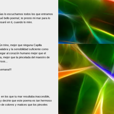
eñas lo escuchamos todos los que entramos
ué bello poema!, te presto mi mar para lo
nsaré en ti, cuando lo mire.
n trino, mejor que ninguna Capilla
palabra y la sensibilidad suficiente como
llegar al corazón humano mejor que el
a, mejor que la pincelada del maestro de
rsos...
 semana!!!
en los que tu mar resultaba inaccesible,
as y decirte que este poema es tan hermoso
 de colores y matices que los pinceles