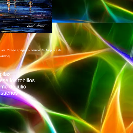
tor. Puede apagar el sonido del blog si éste
udición)
pilas
se los tobillos
mo de julio
 sueños