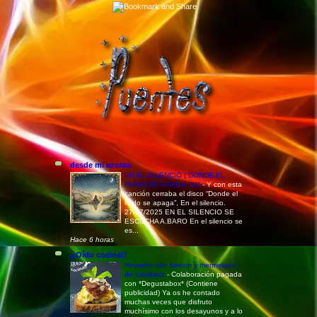
desde mi azotea
EN EL SILENCIO ( DONDE EL
RUIDO SE APAGA, 14)
-
Y con esta
canción cerraba el disco “Donde el
ruido se apaga”, En el silencio.
27/07/2025 EN EL SILENCIO SE
ESCUCHA A.BARO En el silencio se
es...
Hace 6 horas
¡¡Oído cocina!!
Revuelto con beicon y mermelada
de calabaza
-
Colaboración pagada
con *Degustabox* (Contiene
publicidad) Ya os he contado
muchas veces que disfruto
muchísimo con los desayunos y a lo