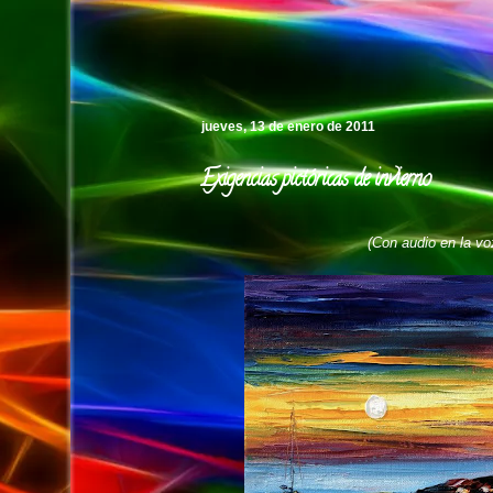
Pedro's Island
jueves, 13 de enero de 2011
Exigencias pictóricas de invierno
(Con audio en la voz