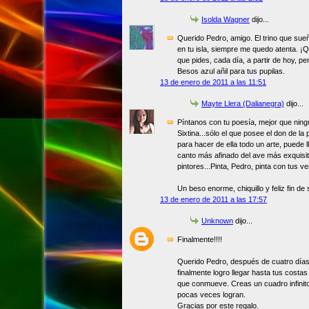
Isolda Wagner
dijo...
Querido Pedro, amigo. El trino que su
en tu isla, siempre me quedo atenta. ¡Q
que pides, cada día, a partir de hoy, pe
Besos azul añil para tus pupilas.
13 de enero de 2011 a las 11:51
Mayte Llera (Dalianegra)
dijo...
Píntanos con tu poesía, mejor que ningú
Sixtina...sólo el que posee el don de la 
para hacer de ella todo un arte, puede 
canto más afinado del ave más exquisit
pintores...Pinta, Pedro, pinta con tus ve
Un beso enorme, chiquillo y feliz fin de
13 de enero de 2011 a las 17:57
Unknown
dijo...
Finalmente!!!!
Querido Pedro, después de cuatro días 
finalmente logro llegar hasta tus cost
que conmueve. Creas un cuadro infinito
pocas veces logran.
Gracias por este regalo.