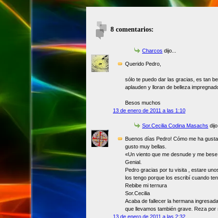
8 comentarios:
Charcos
dijo...
Querido Pedro,
sólo te puedo dar las gracias, es tan be
aplauden y lloran de belleza impregnad
Besos muchos
13 de enero de 2011 a las 1:10
Sor.Cecilia Codina Masachs
dijo.
Buenos días Pedro! Cómo me ha gusta
gusto muy bellas.
«Un viento que me desnude y me bese l
Genial.
Pedro gracias por tu visita , estare un
los tengo porque los escribí cuando ten
Rebibe mi ternura
Sor.Cecilia
Acaba de fallecer la hermana ingresada
que llevamos también grave. Reza por 
13 de enero de 2011 a las 2:32