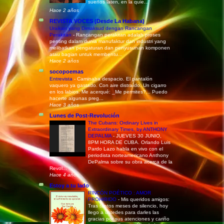
sueños laten, en la quie...
Hace 2 años
REVISTA VOCES (Desde La Habana)
Uraikan yang Dimaksud dengan Rancangan
Perakitan
-
Rancangan perakitan adalah proses
penting dalam dunia manufaktur dan industri yang
melibatkan pengaturan dan penyusunan komponen
atau bagian untuk membentu...
Hace 2 años
socopoemas
Entrevista
-
Caminaba despacio. El pantalón
vaquero ya gastado. Con aire distraído. Un cigarro
en los labios. Me acerqué: _Me permites?... Puedo
hacerte algunas preg...
Hace 3 años
Lunes de Post-Revolución
The Cubans: Ordinary Lives in
Extraordinary Times, by ANTHONY
DEPALMA
-
JUEVES 30 JUNIO,
8PM HORA DE CUBA. Orlando Luis
Pardo Lazo habla en vivo con el
periodista norteamericano Anthony
DePalma sobre su obra acerca de la
Revol...
Hace 4 años
Estoy a tu lado
RINCÓN POÉTICO : AMOR
PROHIBIDO
-
Mis queridos amigos:
Tras tantos meses de silencio, hoy
llego a ustedes para darles las
gracias por sus atenciones y cariño