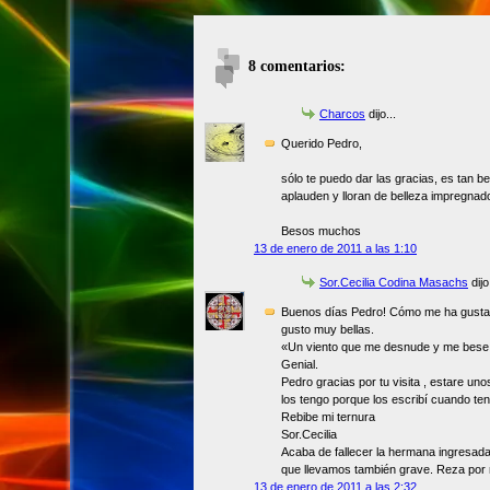
8 comentarios:
Charcos
dijo...
Querido Pedro,
sólo te puedo dar las gracias, es tan be
aplauden y lloran de belleza impregnad
Besos muchos
13 de enero de 2011 a las 1:10
Sor.Cecilia Codina Masachs
dijo.
Buenos días Pedro! Cómo me ha gusta
gusto muy bellas.
«Un viento que me desnude y me bese l
Genial.
Pedro gracias por tu visita , estare un
los tengo porque los escribí cuando ten
Rebibe mi ternura
Sor.Cecilia
Acaba de fallecer la hermana ingresada
que llevamos también grave. Reza por 
13 de enero de 2011 a las 2:32