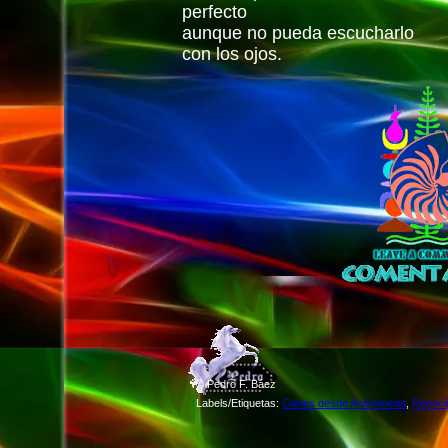
perfecto
aunque no pueda escucharlo
con los ojos.
©
Pedro F. Báez
Labels/Etiquetas:
Cartas desde Andrómeda
,
Regocij