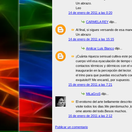
Un abrazo.
Leo
14 de enero de 2011 a las 0:20
CARMELA REY
dijo...
Al final, si sigues versando de esa man
Un abrazo
14 de enero de 2011 a las 15:15
Amilcar Luis Blanco
dijo...
¡Cuánta riqueza sensual cultiva este 
cuerpo viril esa eyaculación de tiempo 
contactos térmicos y dérmicos con el vie
inaugurarán en la percepción del lector.
el trino para que puedas escucharlo co
exquisito!!! Me encantó, por supuesto.
15 de enero de 2011 a las 7:21
MiLaGroS
dijo...
El erotismo del arte bellamente descrit
visite todos los dias.Me pierdomucho ,l
ome atonto del todo.Besos muchos.
16 de enero de 2011 a las 2:12
Publicar un comentario