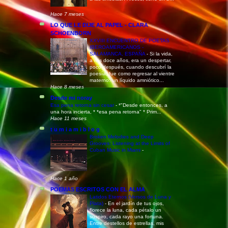
Hace 7 meses
LO QUE LE DIJE AL PAPEL - CLARA
SCHOENBORN
XXVIII ENCUENTRO DE POETAS
IBEROAMERICANOS -
SALAMANCA, ESPAÑA
-
Si la vida,
a mis doce años, era un despertar,
poco después, cuando descubrí la
poesía, fue como regresar al vientre
materno: un líquido amniótico...
Hace 8 meses
Desde mi noray
Esa pena retorna sin cesar
-
*"Desde entonces, a
una hora incierta, * *esa pena retorna" * Prim...
Hace 11 meses
t u m i a m i b l o g
Broken Melodies and Deep
Grooves: Listening at the Limits of
Cuban Music in Miami
-
Hace 1 año
POEMAS ESCRITOS CON EL ALMA
Latidos Eternos (Versos de Luna y
Plata)
-
En el jardín de tus ojos,
florece la luna, cada pétalo un
suspiro, cada rayo una fortuna.
Entre destellos de estrellas, mis