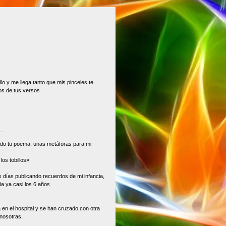
llo y me llega tanto que mis pinceles te
os de tus versos
..
do tu poema, unas metáforas para mi
os tobillos»
os días publicando recuerdos de mi infancia,
ia ya casi los 6 años
 en el hospital y se han cruzado con otra
nosotras.