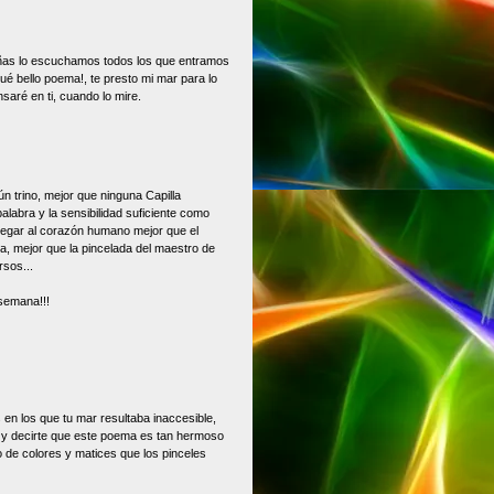
eñas lo escuchamos todos los que entramos
ué bello poema!, te presto mi mar para lo
nsaré en ti, cuando lo mire.
n trino, mejor que ninguna Capilla
palabra y la sensibilidad suficiente como
llegar al corazón humano mejor que el
a, mejor que la pincelada del maestro de
rsos...
 semana!!!
en los que tu mar resultaba inaccesible,
as y decirte que este poema es tan hermoso
 de colores y matices que los pinceles