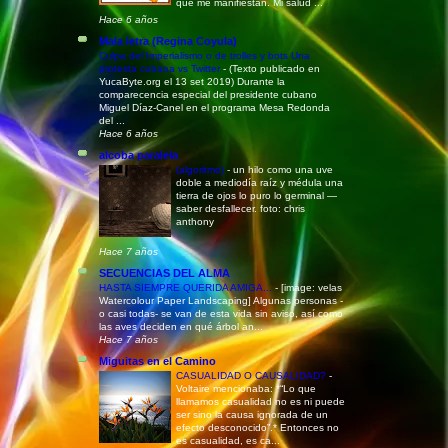
que me manifiestan. Mi salud ...
Hace 6 años
Mala letra (Regina Coyula)
Culpa del Imperialismo o de trolles y bots Una
protesta cubana vs Twitter
-
(Texto publicado en
YucaByte.org el 13 set 2019) Durante la
comparecencia especial del presidente cubano
Miguel Díaz-Canel en el programa Mesa Redonda
del ...
Hace 6 años
alcoba paralela
(algoritmo)
-
un hilo como una uve
doble a mediodía raíz y médula una
tierra de ojos lo puro lo germinal —
saber desfallecer. foto: chris
anthony
Hace 7 años
SECUENCIAS DEL ALMA
HASTA SIEMPRE QUERIDA AMIGA...
-
[image: velas
Watercolour Paper Landscaping] Algunas personas -
o casi todas- se van de esta vida sin aviso, así como
las aves deciden en qué árbol an...
Hace 7 años
Miguitas en el Camino
CASUALIDAD O CAUSALIDAD?
-
Voltaire mencionaba: *“Lo que
llamamos casualidad no es ni puede
ser sino la causa ignorada de un
efecto desconocido”.* Entonces no
es casualidad, es ca...