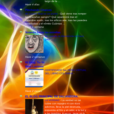
largo de la ...
Hace 4 días
Pinchando Charcos
de cuanto final es un punto
-
Qué viene tras romper
las telarañas sangre? Qué aparecerá tras el
calambre sordo, tras los añicos aire, tras las paredes
enredadas y el vómito Cuántas ...
Hace 1 semana
Volando hacia las estrellas
de cuando la impotencia se hace
grito
-
Hace 2 semanas
Mi blog: Tu-Yo
Mery Larrinua
CERTIFICADO 3ra FERIA VIRTUAL
DEL LIBRO COLOMBIA
-
Hace 2 meses
EL BLOG PRINCIPAL DE DALIANEGRA.
LA VERDAD
-
La verdad no se
cubre con ropajes ni con ricos
adornos, lleva la piel desnuda,
expuesta al frío y al calor, a la luz y
a las tinieblas. A veces, tiene un b...