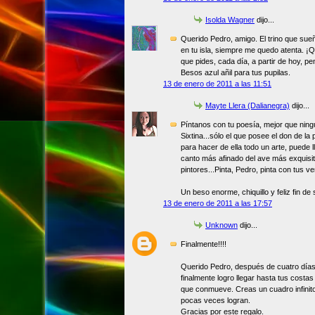
Isolda Wagner
dijo...
Querido Pedro, amigo. El trino que su
en tu isla, siempre me quedo atenta. ¡Q
que pides, cada día, a partir de hoy, pe
Besos azul añil para tus pupilas.
13 de enero de 2011 a las 11:51
Mayte Llera (Dalianegra)
dijo...
Píntanos con tu poesía, mejor que ningú
Sixtina...sólo el que posee el don de la 
para hacer de ella todo un arte, puede 
canto más afinado del ave más exquisit
pintores...Pinta, Pedro, pinta con tus ve
Un beso enorme, chiquillo y feliz fin de
13 de enero de 2011 a las 17:57
Unknown
dijo...
Finalmente!!!!
Querido Pedro, después de cuatro días 
finalmente logro llegar hasta tus cost
que conmueve. Creas un cuadro infinito
pocas veces logran.
Gracias por este regalo.