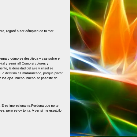
era, llegaré a ser cómplice de tu mar.
poema y cómo se despliega y cae sobre el
vital y seminal! Como si colores y
nto, la densidad del aire y el sol se
 Lo del trino es mallarmeano, porque pintar
n los ojos, bueno, bueno, te pasaste de
o. Eres impresionante.Perdona que no te
ose, pero estoy tonta. A ver si me espabilo