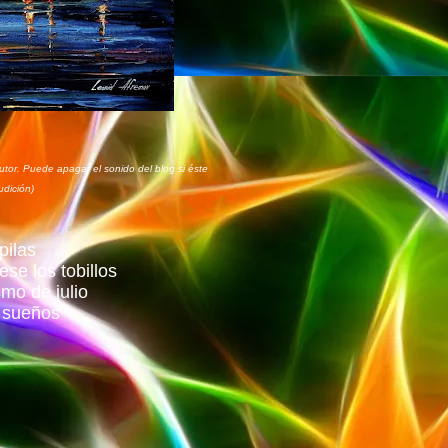
tor. Puede apagar el sonido del blog si éste
udición)
pilas
se los tobillos
mo de julio
 sueños