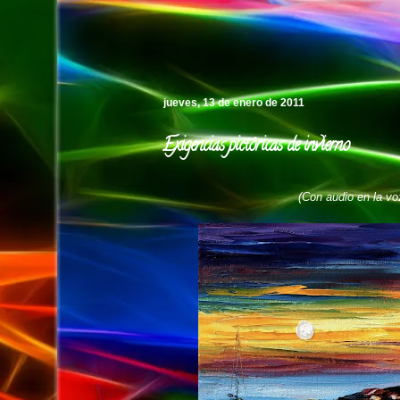
Pedro's Island
jueves, 13 de enero de 2011
Exigencias pictóricas de invierno
(Con audio en la voz