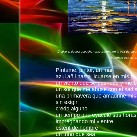
(Active si desea escuchar este poema en la voz de su au
interfiere con su a
Píntame, pintor, un mar
azul añil hasta licuarse en mis pu
un viento que se desnude y me be
un sol que me abuse con el sadis
una primavera que amadrine mis
sin exigir
credo alguno
un tiempo que eyacule sus horas
impregnando mi vientre
estéril de hombre
un trino que sea